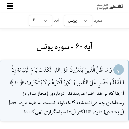
صفحه‌اصلی
یونس
۶۰
سوره:
آیه:
معرفی
آیه ۶۰ - سوره یونس
ارتباط با ما
ورود
وَ مَا ظَنُّ الَّذِينَ يَفْترَُونَ عَلىَ اللهِ الْكَذِبَ يَوْمَ الْقِيَامَةِ إِنَّ
آیه
اللَّهَ لَذُو فَضْلٍ عَلىَ النَّاسِ وَ لَكِنَّ أَكْثرََهُمْ لَا يَشْكُرُون [60]
آن‌ها كه بر خدا افترا مى‌بندند، درباره‌ی (مجازات) روز
رستاخيز، چه مى‌انديشند؟! خداوند نسبت به همه مردم فضل
(و بخشش) دارد، امّا اكثر آن‌ها سپاسگزارى نمى‌كنند!