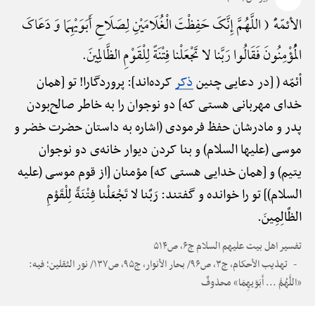
الأئمّهًْ ( اللَّهُمَّ إِنَّکَ حَفِظْتَ الْغُلَامَیْنِ لِصَلَاحِ أَبَوَیْهِمَا وَ دَعَاکَ
الْمُؤْمِنُونَ فَقَالُوا رَبَّنا لا تَجْعَلْنا فِتْنَةً لِلْقَوْمِ الظَّالِمِینَ.
أئمّه ( [در دعایی چنین
ذکر
کرده‌اند]: پروردگارا! تو [همان
خدای مهربانی هستی که] دو نوجوان را به خاطر صالح‌بودن
پدر و مادرشان حفظ فرمودی (اشاره به داستان حضرت خضر و
موسی (علیها السلام) و بنا کردن دیوار خانه‌ی دو نوجوان
یتیم) و [همان خدایی هستی که] مؤمنان [از قوم موسی (علیه
السلام)] تو را خوانده و گفتند: رَبَّنا لا تَجْعَلْنا فِتْنَةً لِلْقَوْمِ
الظَّالِمِینَ.
تفسیر اهل بیت علیهم السلام ج۶، ص۵۱۴
تهذیب الأحکام، ج۳، ص۹۶/ بحار الأنوار، ج۹۵، ص۱۳۷/ نور الثقلین؛ فیه:
«اللَّهُمَّ ... أَبَوَیهِمَا» محذوفٌ