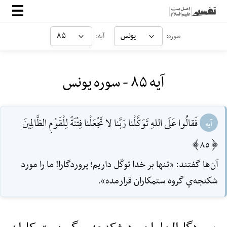
صفحه‌اصلی
یونس
۸۵
سوره:
آیه:
معرفی
آیه ۸۵ - سوره یونس
ارتباط با ما
ورود
فَقالُوا عَلَى اللهِ تَوَكَّلْنا رَبَّنا لا تَجْعَلْنا فِتْنَةً لِلْقَوْمِ الظَّالِمينَ
آیه
[85]
آن‌ها گفتند: «تنها بر خدا توكّل داريم؛ پروردگارا! ما را مورد
شكنجه‌ي گروه ستمكاران قرارمده».