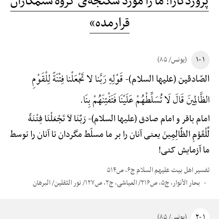
پروردگارا! ما را مورد شکنجه‌ی گروه ستمکاران
قرارمده»
۱ -۱
(یونس/ ۸۵)
قَوْلِهِ رَبَّنا لا تَجْعَلْنا فِتْنَةً لِلْقَوْمِ
الصّادقین (علیها السلام)-
الظَّالِمِینَ قَالَ لَا تُسَلِّطْهُمْ عَلَیْنَا فَتَفْتِنَهُمْ بِنَا.
امام باقر و امام صادق (علیها السلام)-
رَبَّنَا لاَ تَجْعَلْنَا فِتْنَةً
لِّلْقَوْمِ الظَّالِمِینَ یعنی آنان را بر ما مسلّط مگردان تا آنان را توسط
ما آزمایش کنی!
تفسیر اهل بیت علیهم السلام ج۶، ص۵۱۴
بحار الأنوار، ج۵، ص۲۱۶/ العیاشی، ج۲، ص۱۲۷/ نور الثقلین/ البرهان
۱ -۲
(یونس/ ۸۵)