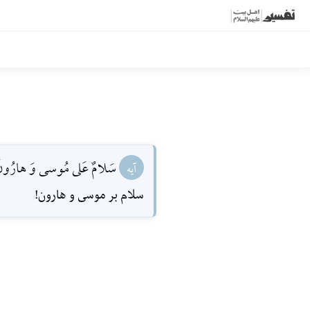
سَلامٌ عَلى مُوسى وَ هارُونَ [
آیه
سلام بر موسى و هارون!