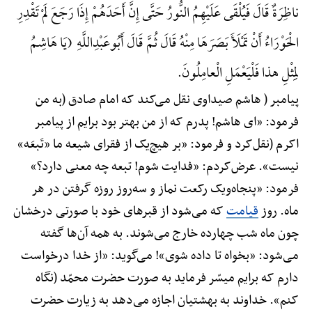
ناظِرَةٌ قَالَ فَیُلْقَی عَلَیْهِمُ النُّورُ حَتَّی إِنَّ أَحَدَهُمْ إِذَا رَجَعَ لَمْ تَقْدِرِ
الْحَوْرَاءُ أَنْ تَمْلَأَ بَصَرَهَا مِنْهُ قَالَ ثُمَّ قَالَ أَبُوعَبْدِاللَّهِ (یَا هَاشِمُ
لِمِثْلِ هذا فَلْیَعْمَلِ الْعامِلُونَ.
پیامبر ( هاشم صیداوی نقل می‌کند که امام صادق (به من
فرمود: «ای هاشم! پدرم که از من بهتر بود برایم از پیامبر
اکرم (نقل‌کرد و فرمود: «بر هیچ‌یک از فقرای شیعه ما «تَبعَه»
نیست». عرض‌کردم: «فدایت شوم! تبعه چه معنی دارد؟»
فرمود: «پنجاه‌ویک رکعت نماز و سه‌روز روزه گرفتن در هر
ماه. روز
قیامت
که می‌شود از قبرهای خود با صورتی درخشان
چون ماه شب چهارده خارج می‌شوند. به همه آن‌ها گفته
می‌شود: «بخواه تا داده شوی»! می‌گوید: «از خدا درخواست
دارم که برایم میسّر فرماید به صورت حضرت محمّد (نگاه
کنم». خداوند به بهشتیان اجازه می‌دهد به زیارت حضرت