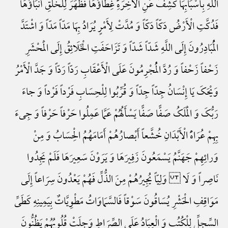
اللَّهِ بِأَسْبَابِهَا کُشِفَ عَنِ الْآخِرَهًِْ غِطَاؤُهَا فَظَهَرَ لِلْخَلْقِ أَنْبَاؤُهَا
فَدُکَّتِ الْأَرْضُ دَکّاً دَکّاً وَ مُدَّتْ لِأَمْرٍ یُرَادُ بِهَا مَدّاً مَدّاً وَ اشْتَدَّ
الْمُبَادِرُونَ إِلَی اللَّهِ شَدّاً شَدّاً وَ تَزَاحَفَتِ الْخَلَائِقُ إِلَی الْمَحْشَرِ
زَحْفاً زَحْفاً وَ رُدَّ الْمُجْرِمُونَ عَلَی الْأَعْقَابِ رَدّاً رَدّاً وَ جَدَّ الْأَمْرُ
وَیْحَکَ یَا إِنْسَانُ جِدّاً جِدّاً وَ قُرِّبُوا لِلْحِسَابِ فَرْداً فَرْداً وَ جاءَ
رَبُّکَ وَ الْمَلَکُ صَفًّا صَفًّا یَسْأَلُهُمْ عَمَّا عَمِلُوا حَرْفاً حَرْفاً وَ جِیءَ
بِهِمْ عُرَاهًَْ الْأَبْدَانِ خُشَّعاً أَبْصارُهُمْ أَمَامَهُمُ الْحِسَابُ وَ مِنْ
وَرائِهِمْ جَهَنَّمُ یَسْمَعُونَ زَفِیرَهَا وَ یَرَوْنَ سَعِیرَهَا فَلَمْ یَجِدُوا
نَاصِراً وَ لَا وَلِیّاً یُجِیرُهُمْ مِنَ الذُّلِّ فَهُمْ یَعْدُونَ سِرَاعاً إِلَی
مَوَاقِفِ الْحَشْرِ یُسَاقُونَ سَوْقاً فَالسَّمَاوَاتُ مَطْوِیَّاتٌ بِیَمِینِهِ کَطَیِّ
السِّجِلِّ لِلْکُتُبِ وَ الْعِبَادُ عَلَی الصِّرَاطِ وَجِلَتْ قُلُوبُهُمْ یَظُنُّونَ