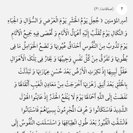
۲
(صافات/ ۶۱)
أمیرالمؤمنین ( جُعِلَ یَوْمُ الْحَشْرِ یَوْمَ الْعَرْضِ وَ السُّؤَالِ وَ الْحِبَاءِ
وَ النَّکَالِ یَوْمَ تُقَلَّبُ إِلَیْهِ أَعْمَالُ الْأَنَامِ وَ تُحْصَی فِیهِ جَمِیعُ الْآثَامِ
یَوْمَ تَذُوبُ مِنَ النُّفُوسِ أَحْدَاقُ عُیُونِهَا وَ تَضَعُ الْحَوَامِلُ مَا فِی
بُطُونِهَا وَ تَفَرَّقُ مِنْ کُلِّ نَفْسٍ وَجِیبُهَا وَ یَحَارُ فِی تِلْکَ الْأَهْوَالِ
عَقْلُ لَبِیبِهَا إِذْ نَکِرَتِ الْأَرْضُ بَعْدَ حُسْنِ عِمَارَتِهَا وَ تَبَدَّلَتْ
بِالْخَلْقِ بَعْدَ أَنِیقِ زَهْرَتِهَا أَخْرَجَتْ مِنْ مَعَادِنِ الْغَیْبِ أَثْقَالَهَا وَ
نَفَضَتْ إِلَی اللَّهِ أَحْمَالَهَا یَوْمَ لَا یَنْفَعُ الْحَذَرُ إِذْ عَایَنُوا الْهَوْلَ
الشَّدِیدَ فَاسْتَکَانُوا وَ عُرِفَ الْمُجْرِمُونَ بِسِیمَاهُمْ فَاسْتَبَانُوا
فَانْشَقَّتِ الْقُبُورُ بَعْدَ طُولِ انْطِبَاقِهَا وَ اسْتَسْلَمَتِ النُّفُوسُ إِلَی