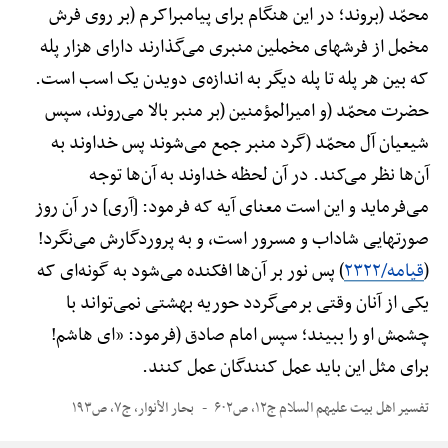
محمّد (بروند؛ در این هنگام برای پیامبراکرم (بر روی فرش
مخمل از فرشهای مخملین منبری می‌گذارند دارای هزار پله
که بین هر پله تا پله دیگر به اندازه‌ی دویدن یک اسب است.
حضرت محمّد (و امیرالمؤمنین (بر منبر بالا می‌روند، سپس
شیعیان آل محمّد (گرد منبر جمع می‌شوند پس خداوند به
آن‌ها نظر می‌کند. در آن لحظه خداوند به آن‌ها توجه
می‌فرماید و این است معنای آیه که فرمود: [آری] در آن روز
صورتهایی شاداب و مسرور است، و به پروردگارش می‌نگرد!
(
قیامه/۲۳۲۲
) پس نور بر آن‌ها افکنده می‌شود به گونه‌ای که
یکی از آنان وقتی برمی‌گردد حوریه بهشتی نمی‌تواند با
چشمش او را ببیند؛ سپس امام صادق (فرمود: «ای هاشم!
برای مثل این باید عمل کنندگان عمل کنند.
تفسیر اهل بیت علیهم السلام ج۱۲، ص۶۰۲
بحار الأنوار، ج۷، ص۱۹۳