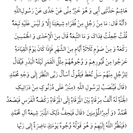
هَاشِمُ حَدَّثَنِی أَبِی وَ هُوَ خَیْرٌ مِنِّی عَنْ جَدِّی عَنْ رَسُولِ‌اللَّهِ
(أَنَّهُ قَال: مَا مِنْ رَجُلٍ مِنْ فُقَرَاءِ شِیعَتِنَا إِلَّا وَ لَیْسَ عَلَیْهِ تَبِعَهًٌْ
قُلْتُ جُعِلْتُ فِدَاکَ وَ مَا التَّبِعَهًُْ قَالَ مِنَ الْإِحْدَی وَ الْخَمْسِینَ
رَکْعَهًًْ وَ مِنْ صَوْمِ ثَلَاثَهًِْ أَیَّامٍ مِنَ الشَّهْرِ فَإِذَا کَانَ یَوْمُ الْقِیَامَهًِْ
خَرَجُوا مِنْ قُبُورِهِمْ وَ وُجُوهُهُمْ مِثْلُ الْقَمَرِ لَیْلَهًَْ الْبَدْرِ فَیُقَالُ
لِلرَّجُلِ مِنْهُمْ سَلْ تُعْطَ فَیَقُولُ أَسْأَلُ رَبِّی النَّظَرَ إِلَی وَجْهِ مُحَمَّدٍ
(قَالَ فَیُنْصَبُ لِرَسُولِ اللَّهِ (مِنْبَرٌ عَلَی دُرْنُوکٍ مِنْ دَرَانِیکِ
الْجَنَّهًِْ لَهُ أَلْفُ مِرْقَاهًٍْ بَیْنَ الْمِرْقَاهًِْ إِلَی الْمِرْقَاهًِْ رَکْضَهًُْ الْفَرَسِ فَیَصْعَدُ
مُحَمَّدٌ (وَ أَمِیرُالْمُؤْمِنِینَ (قَالَ فَیَحِفُّ ذَلِکَ الْمِنْبَرَ شِیعَهًُْ آلِ مُحَمَّدٍ
(فَیَنْظُرُ اللَّهُ إِلَیْهِمْ وَ هُوَ قَوْلُهُ وُجُوهٌ یَوْمَئِذٍ ناضِرَةٌ إِلی رَبِّها