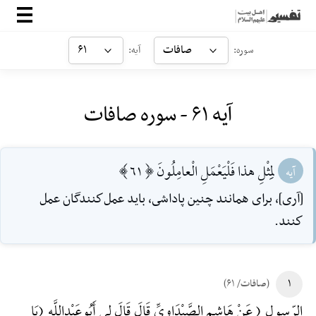
صفحه‌اصلی
صافات
۶۱
سوره:
آیه:
معرفی
آیه ۶۱ - سوره صافات
ارتباط با ما
ورود
لِمِثْلِ هذا فَلْيَعْمَلِ الْعامِلُونَ [61]
آیه
[آرى]، براى همانند چنين پاداشى، بايد عمل‌كنندگان عمل
كنند.
۱
(صافات/ ۶۱)
الرّسول ( عَنْ هَاشِمٍ الصَّیْدَاوِیِّ قَالَ قَالَ لِی أَبُوعَبْدِ‌اللَّهِ (یَا