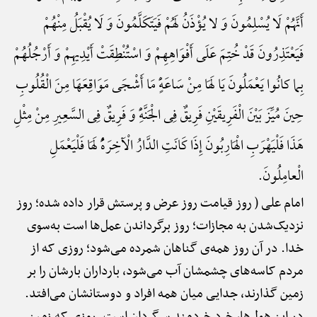
أَنَّهُمْ لَا یُسْلِمُونَ وَ لا یُؤْذَنُ لَهُمْ فَیَتَکَلَّمُونَ وَ لَا یُقْبَلُ مِنْهُمْ
فَیَعْتَذِرُونَ قَدْ خُتِمَ عَلَی أَفْوَاهِهِمْ وَ اسْتُنْطِقَتْ أَیْدِیهِمْ وَ أَرْجُلُهُمْ
بِما کانُوا یَعْمَلُونَ یَا لَهَا مِنْ سَاعَهًٍْ مَا أَشْجَی مَوَاقِعَهَا مِنَ الْقُلُوبِ
حِینَ مُیِّزَ بَیْنَ الْفَرِیقَیْنِ فَرِیقٌ فِی الْجَنَّهًِْ وَ فَرِیقٌ فِی السَّعِیرِ مِنْ مِثْلِ
هَذَا فَلْیَهْرَبِ الْهَارِبُونَ إِذَا کَانَتِ الدَّارُ الْآخِرَهًُْ لَهَا فَلْیَعْمَلِ
الْعامِلُونَ.
امام علی ( روز قیامت روز عرض و پرستش قرار داده شده؛ روز
نزدیک‌شدن به مجازات؛ روز برگرداندن عمل‌ها است به‌سوی
خدا. در آن روز همه‌ی گناهان شمرده می‌شود؛ روزی که از
مردم کاسه‌های چشمشان آب می‌شود، بارداران بارشان را بر
زمین گذارند، جدایی میان همه افراد و دوستانشان می‌افتد.
در این هول‌ها، خرد خردمند سرگردان است. روزی که زمین