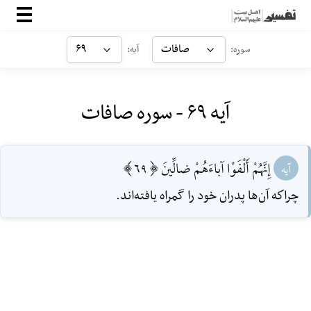
صفحه‌اصلی
صافات
۶۹
سوره:
آیه:
معرفی
آیه ۶۹ - سوره صافات
ارتباط با ما
ورود
إِنَّهُمْ أَلْفَوْا آباءَهُمْ ضالِّينَ [69]
آیه
چراكه آن‌ها پدران خود را گمراه يافته‌اند.