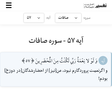
صفحه‌اصلی
صافات
۵۷
سوره:
آیه:
معرفی
آیه ۵۷ - سوره صافات
ارتباط با ما
ورود
وَ لَوْ لا نِعْمَةُ رَبِّي لَكُنْتُ مِنَ الْمُحْضَرِينَ [57]
آیه
و اگرنعمت پروردگارم نبود، من[نيز] از احضارشدگان[در دوزخ]
بودم!