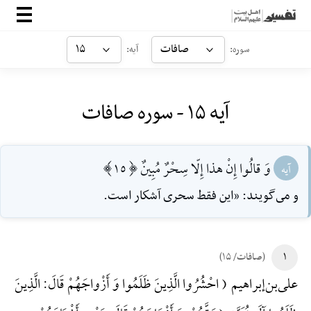
صفحه‌اصلی
صافات
۱۵
سوره:
آیه:
معرفی
آیه ۱۵ - سوره صافات
ارتباط با ما
ورود
وَ قالُوا إِنْ هذا إِلّا سِحْرٌ مُبِينٌ [15]
آیه
و مى‌گويند: «اين فقط سحرى آشكار است.
۱
(صافات/ ۱۵)
علی‌بن‌إبراهیم ( احْشُرُوا الَّذِینَ ظَلَمُوا وَ أَزْواجَهُمْ قَالَ: الَّذِینَ