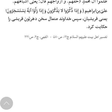
ظَلَمُوا آلَ مُحَمَّدٍ (حَقَّهُمْ. وَ أَزْوَاجَهُمْ قَالَ: یَعْنِی أَشْبَاهَهُمْ.
علیّ‌بن‌ابراهیم ( وَ إِذا ذُکِّرُوا لا یَذْکُرُونَ وَ إِذا رَأَوْا آیَةً یَسْتَسْخِرُونَ؛
یعنی قریشیان، سپس خداوند متعال سخن دهریّون قریشی را
حکایت کرد.
تفسیر اهل بیت علیهم السلام ج۱۲، ص۵۸۰
القمی، ج۲، ص۲۲۱