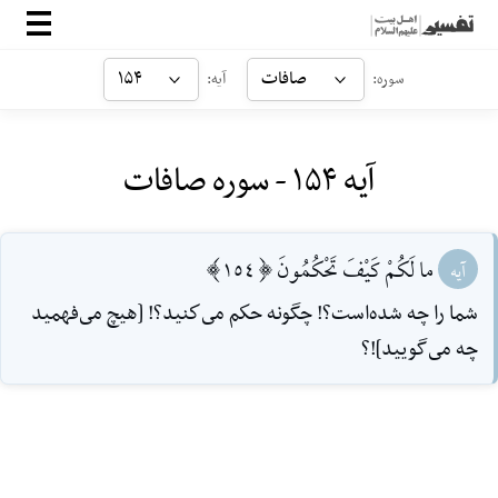
صفحه‌اصلی
صافات
۱۵۴
سوره:
آیه:
معرفی
آیه ۱۵۴ - سوره صافات
ارتباط با ما
ورود
ما لَكُمْ كَيْفَ تَحْكُمُونَ [154]
آیه
شما را چه شده‌است؟! چگونه حكم مى‌كنيد؟! [هيچ مى‌فهميد
چه مى‌گوييد]!؟