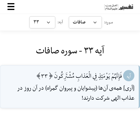
صفحه‌اصلی
صافات
۳۳
سوره:
آیه:
معرفی
آیه ۳۳ - سوره صافات
ارتباط با ما
ورود
فَإِنَّهُمْ يَوْمَئِذٍ فِي الْعَذابِ مُشْتَرِكُونَ [33]
آیه
[آرى] همه‌ی آن‌ها (پيشوايان و پيروان گمراه) در آن روز در
عذاب الهى شركت دارند!