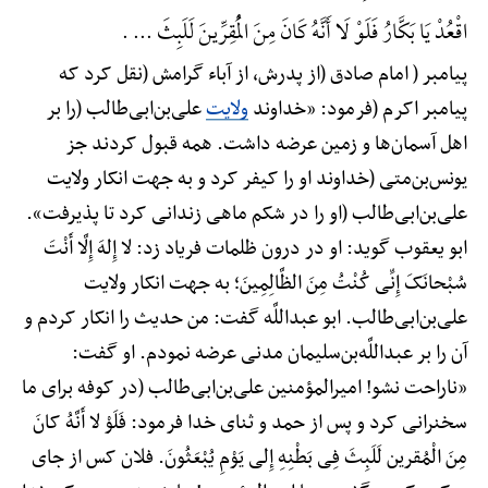
اقْعُدْ یَا بَکَّارُ فَلَوْ لَا أَنَّهُ کَانَ مِنَ الْمُقِرِّینَ لَلَبِثَ ... .
پیامبر ( امام صادق (از پدرش، از آباء گرامش (نقل کرد که
پیامبر اکرم (فرمود: «خداوند
ولایت
علی‌بن‌ابی‌طالب (را بر
اهل آسمان‌ها و زمین عرضه داشت. همه قبول کردند جز
یونس‌بن‌متی (خداوند او را کیفر کرد و به جهت انکار ولایت
علی‌بن‌ابی‌طالب (او را در شکم ماهی زندانی کرد تا پذیرفت».
ابو یعقوب گوید: او در درون ظلمات فریاد زد: لا إِلهَ إِلَّا أَنْتَ
سُبْحانَکَ إِنِّی کُنْتُ مِنَ الظَّالِمِینَ؛ به جهت انکار ولایت
علی‌بن‌ابی‌طالب. ابو عبداللَّه گفت: من حدیث را انکار کردم و
آن را بر عبداللَّه‌بن‌سلیمان مدنی عرضه نمودم. او گفت:
«ناراحت نشو! امیرالمؤمنین علی‌بن‌ابی‌طالب (در کوفه برای ما
سخنرانی کرد و پس از حمد و ثنای خدا فرمود: فَلَوْ لا أَنَّهُ کانَ
مِنَ الْمُقرین لَلَبِثَ فِی بَطْنِهِ إِلی یَوْمِ یُبْعَثُونَ. فلان کس از جای