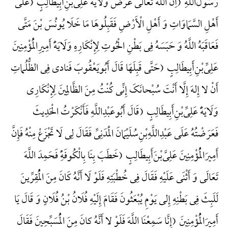
رَسُولُ‌اللَّهِ (أِنَّ اللَّهَ تَعَالَی عَرَضَ وَلَایَهًَْ عَلِیِّ‌بْنِ‌أَبِیطَالِبٍ (عَلَی
أَهْلِ السَّمَاوَاتِ وَ أَهْلِ الْأَرْضِ فَقَبِلُوهَا مَا خَلَا یُونُسَ بْنَ مَتَّی
فَعَاقَبَهُ اللَّهُ وَ حَبَسَهُ فِی بَطْنِ الْحُوتِ لِإِنْکَارِهِ وَلَایَهًَْ أَمِیرِالْمُؤْمِنِینَ
عَلِیِّ‌بْنِ‌أَبِیطَالِبٍ (حَتَّی قَبِلَهَا قَالَ أَبُویَعْقُوبَ فَنادی فِی الظُّلُماتِ
أَنْ لا إِلهَ إِلَّا أَنْتَ سُبْحانَکَ إِنِّی کُنْتُ مِنَ الظَّالِمِینَ لِإِنْکَارِی
وَلَایَهًَْ عَلِیِّ‌بْنِ‌أَبِیطَالِبٍ (قَالَ أَبُوعَبْدِاللَّهِ فَأَنْکَرْتُ الْحَدِیثَ
فَعَرَضْتُهُ عَلَی عَبْدِاللَّهِ‌بْنِ‌سُلَیْمَانَ الْمَدَنِیِّ فَقَالَ لِی لَا تَجْزَعْ مِنْهُ فَإِنَّ
أَمِیرَالْمُؤْمِنِینَ عَلِیَّ‌بْنَ‌أَبِیطَالِبٍ (خَطَبَ بِنَا بِالْکُوفَهًِْ فَحَمِدَ اللَّهَ
تَعَالَی وَ أَثْنَی عَلَیْهِ فَقَالَ فِی خُطْبَتِهِ فَلَوْ لَا أَنَّهُ کَانَ مِنَ الْمُقِرِّینَ
لَلَبِثَ فِی بَطْنِهِ إِلی یَوْمِ یُبْعَثُونَ فَقَامَ إِلَیْهِ فُلَانُ بْنُ فُلَانٍ وَ قَالَ یَا
أَمِیرَالْمُؤْمِنِینَ (إِنَّا سَمِعْنَا اللَّهَ فَلَوْ لا أَنَّهُ کانَ مِنَ الْمُسَبِّحِینَ فَقَالَ