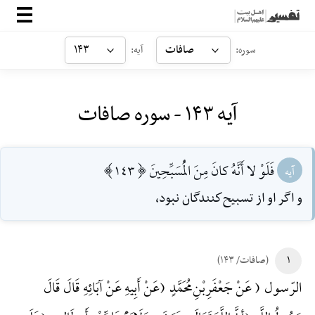
صفحه‌اصلی
صافات
۱۴۳
سوره:
آیه:
معرفی
آیه ۱۴۳ - سوره صافات
ارتباط با ما
ورود
فَلَوْ لا أَنَّهُ كانَ مِنَ الْمُسَبِّحِينَ [143]
آیه
و اگر او از تسبيح‌كنندگان نبود،
۱
(صافات/ ۱۴۳)
الرّسول ( عَنْ جَعْفَرِ‌بْنِ‌مُحَمَّدٍ (عَنْ أَبِیهِ عَنْ آبَائِهِ قَالَ قَالَ