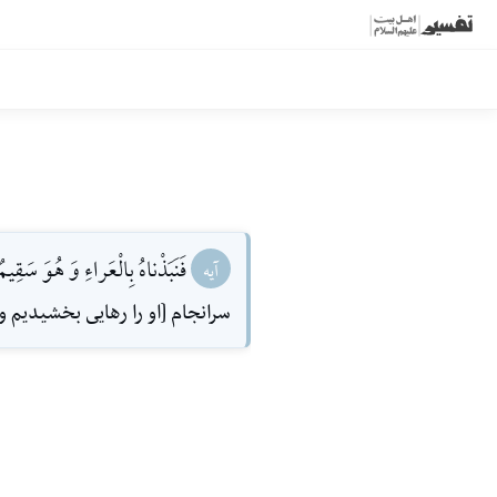
فَنَبَذْناهُ بِالْعَراءِ وَ هُوَ سَقِيمٌ 
آیه
سرانجام [او را رهايى بخشيديم و]