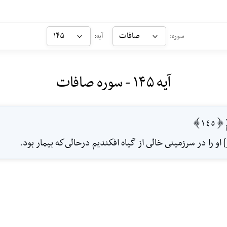
صافات
۱۴۵
سوره:
آیه:
آیه ۱۴۵ - سوره صافات
[145]
 او را در سرزمينى خالى از گياه افكنديم درحالى‌كه بيمار بود.