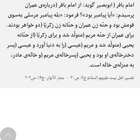
امام باقر ( ابوبصیر گوید: از امام باقر (درباره‌ی عمران
پرسیدم: «آیا پیامبر بود»؟ فرمود: «بله پیامبر مرسلی به‌سوی
قومش بود و حنّه زن عمران و حنّانه زن زکریّا (دو خواهر بودند.
برای عمران از حنّه مریم (متولّد شد و برای زکریّا (از حنّانه
یحیی (متولّد شد و مریم (عیسی (را به دنیا آورد و عیسی (پسر
دخترخاله‌ی او بود و یحیی (پسرخاله‌ی مریم (و خاله‌ی مادر،
به منزله‌ی خاله است.
تفسیر اهل بیت علیهم السلام ج۹، ص۳۰
بحار الأنوار، ج۱۴، ص۲۰۲