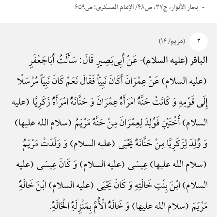
بحار الأنوار، ج۳۷، ص۴۸/ الإمام العسکری؛ ص۶۵۹
۲
(مریم/ ۱۴)
عَنْ أَبِی‌بَصِیرٍ قَالَ: سَأَلْتُ أَبَاجَعْفَرٍ
الباقر (علیه السلام)-
(علیه السلام) عَنْ عِمْرَانَ أَ‌کَانَ نَبِیّاً فَقَالَ نَعَمْ کَانَ نَبِیّاً مُرْسَلًا
إِلَی قَوْمِهِ وَ کَانَتْ حَنَّهًُْ امْرَأَهًُْ عِمْرَانَ وَ حَنَّانَهًُْ امْرَأَهًُْ زَکَرِیَّا (علیه
السلام) أُخْتَیْنِ فَوُلِدَ لِعِمْرَانَ مِنْ حَنَّهًَْ مَرْیَمُ (سلام الله علیها)
وَ وُلِدَ لِزَکَرِیَّا مِنْ حَنَّانَهًَْ یَحْیَی (علیه السلام) وَ وَلَدَتْ مَرْیَمُ
(سلام الله علیها) عِیسَی (علیه السلام) وَ کَانَ عِیسَی (علیه
السلام) ابْنَ بِنْتِ خَالَتِهِ وَ کَانَ یَحْیَی (علیه السلام) ابْنَ خَالَهًِْ
مَرْیَمَ (سلام الله علیها) وَ خَالَهًُْ الْأُمِّ بِمَنْزِلَهًِْ الْخَالَهًِْ.