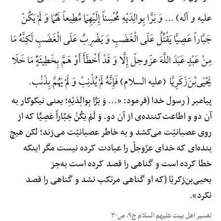
علیه و آله) ... وَ بَرًّا بِوالِدَیْهِ مُحْسِناً إِلَیْهِمَا مُطِیعاً لَهُمَا وَ لَمْ یَکُنْ
جَبَّاراً عَصِیًّا یَقْتُلُ عَلَی الْغَضَبِ وَ یَضْرِبُ عَلَی الْغَضَبِ لَکِنَّهُ مَا
مِنْ عَبْدٍ عَبَدَ اللَّهَ عزّوجلّ إِلَّا وَ قَدْ أَخْطَأَ أَوْ هَمَّ بِخَطِیئَهًٍْ مَا خَلَا
یَحْیَی‌بْنَ‌زَکَرِیَّا (علیه السلام) فَإِنَّهُ لَمْ یُذْنِبْ وَ لَمْ یَهُمَّ بِذَنْب.
پیامبر ( رسول خدا (فرمود: «... وَ بَرًّا بِوالِدَیْهِ؛ یعنی نیکوکار به
آن دو و اطاعت‌کننده‌ی از آن دو. وَ لَمْ یَکُنْ جَبَّاراً عَصِیًّا که از
روی عصبانیّت می‌کشد و به خاطر عصبانیّت می‌زند؛ لکن هیچ
بنده‌ای که خدای عزّوجلّ را عبادت کرده نیست مگر اینکه
خطا کرده است و گناهی را قصد کرده است به‌جز
یحیی‌بن‌زکریّا (که او گناهی مرتکب نشد و گناهی را قصد
نکرد».
تفسیر اهل بیت علیهم السلام ج۹، ص۳۰