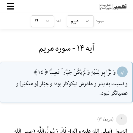
صفحه‌اصلی
مریم
۱۴
سوره:
آیه:
معرفی
آیه ۱۴ - سوره مریم
ارتباط با ما
ورود
وَ بَرًّا بِوالِدَيْهِ وَ لَمْ يَكُنْ جَبَّاراً عَصِيًّا [14]
آیه
و نسبت به پدر و مادرش نيكوكار بود؛ و جبّار [و متكبّر] و
عصيانگر نبود.
۱
(مریم/ ۱۴)
قَالَ رَسُولُ اللَّهِ (صلی الله
الرّسول (صلی الله علیه و آله)-