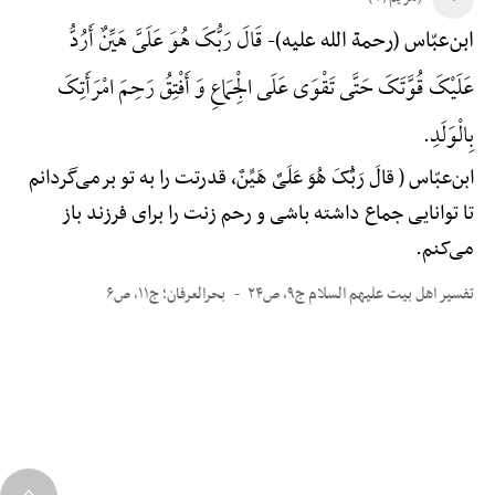
قَالَ رَبُّکَ هُوَ عَلَیَّ هَیِّنٌ أَرُدُّ
ابن‌عبّاس (رحمة الله علیه)-
عَلَیْکَ قُوَّتَکَ حَتَّی تَقْوَی عَلَی الْجِمَاعِ وَ أَفْتِقُ رَحِمَ امْرَأَتِکَ
بِالْوَلَدِ.
ابن‌عبّاس ( قالَ رَبُّکَ هُوَ عَلَیَّ هَیِّنٌ، قدرتت را به تو برمی‌گردانم
تا توانایی جماع داشته باشی و رحم زنت را برای فرزند باز
می‌کنم.
تفسیر اهل بیت علیهم السلام ج۹، ص۲۴
بحرالعرفان؛ ج۱۱، ص۶