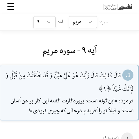
صفحه‌اصلی
مریم
۹
سوره:
آیه:
معرفی
آیه ۹ - سوره مریم
ارتباط با ما
ورود
قالَ كَذلِكَ قالَ رَبُّكَ هُوَ عَلَيَّ هَيِّنٌ وَ قَدْ خَلَقْتُكَ مِنْ قَبْلُ وَ
آیه
لَمْ تَكُ شَيْئاً [9]
فرمود: «اين‌گونه است؛ پروردگارت گفته اين كار بر من آسان
است؛ و قبلاً تو را آفريدم در‌حالى‌كه چيزى نبودى»!
۱
(مریم/ ۹)