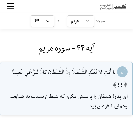
صفحه‌اصلی
مریم
۴۴
سوره:
آیه:
معرفی
آیه ۴۴ - سوره مریم
ارتباط با ما
ورود
يا أَبَتِ لا تَعْبُدِ الشَّيْطانَ إِنَّ الشَّيْطانَ كانَ لِلرَّحْمنِ عَصِيًّا
آیه
[44]
اى پدر! شيطان را پرستش مكن، كه شيطان نسبت به خداوند
رحمان، نافرمان بود.