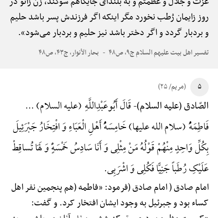
عزّت و جلال و عظمتم و به بلندای جایگاهم سوگند، زن زائو در
روز زایمان رُطب نخورد مگر اینکه اگر فرزندش پسر باشد حلیم
و بردبار گردد و اگر دختر باشد نیز حلیم و بردبار می‌شود».
تفسیر اهل بیت علیهم السلام ج۹، ص۴۸
بحار الأنوار، ج۴۳، ص۴۸
۵
(مریم/ ۲۵)
قَالَ أَبُوعَبْدِ‌اللَّهِ (علیه السلام) ...
الصّادق (علیه السلام)-
فَاطِمَهًُْ (سلام الله علیها) خَامِسَهًُْ أَهْلِ الْعَبَاءِ وَ افْتِخَارُ جَبْرَئِیلَ
بِکُلِّ وَاحِدٍ مِنْهُمْ قَوْلُهُ مَنْ مِثْلِی وَ أَنَا سَادِسُ خَمْسَهًٍْ وَ لَهَا تُساقِطْ
عَلَیْکِ رُطَباً جَنِیًّا فَکُلِی وَ اشْرَبِی.
امام صادق ( امام صادق (فرمود: «فاطمه (هم پنجمین نفر اهل
کساء بود و جبرئیل به وجود ایشان افتخار کرد. و گفت: