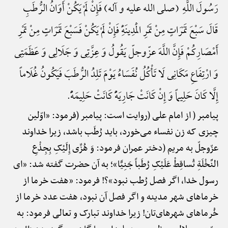
رَسُولَ اللَّهِ (صلی الله علیه و آله) فَإِنْ لَمْ یَکُنْ أَوَانُ الرُّطَبِ
قَالَ سَبْعَ تَمَرَاتٍ مِنْ تَمْرِ الْمَدِینَهًِْ فَإِنْ لَمْ یَکُنْ فَسَبْعَ تَمَرَاتٍ مِنْ تَمْرِ
أَمْصَارِکُمْ فَإِنَّ اللَّهَ عزّوجلّ یَقُولُ وَ عِزَّتِی وَ جَلَالِی وَ عَظَمَتِی
وَ ارْتِفَاعِ مَکَانِی لَا تَأْکُلُ نُفَسَاءُ یَوْمَ تَلِدُ الرُّطَبَ فَیَکُونُ غُلَاماً
إِلَّا کَانَ حَلِیماً وَ إِنْ کَانَتْ جَارِیَهًًْ کَانَتْ حَلِیمَهًًْ.
پیامبر ( از امام علی (روایت است: پیامبر (فرمود: «اوّلین
چیزی که زن نفساء می‌خورد، باید رُطَب باشد، زیرا خداوند
عزّوجلّ به مریم (دختر عمران فرمود: وَ هُزِّی إِلَیْکِ بِجِذْعِ
النَّخْلَةِ تُساقِطْ عَلَیْکِ رُطَباً جَنِیًّا»؛ به آن حضرت گفته شد: «ای
رسول خدا، اگر فصل رُطب نبود»؟! فرمود: «هفت خرما از
خرماهای شهر مدینه و اگر فصل آن نبود، هفت عدد خرما از
خُرماهای شهرهای‌تان! زیرا خداوند تبارک و تعالی فرمود: به