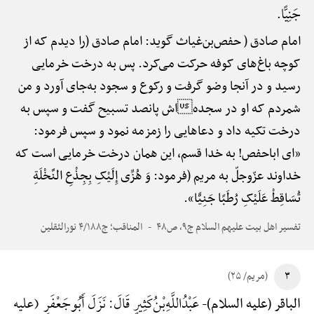
جَنِیًّا.
امام صادق ( حفص‌بن‌غیاث گوید: امام صادق (را دیدم که از
کوچه باغ‌های کوفه حرکت می‌کرد. پس به درخت خرمایی
رسید و در آنجا وضو گرفت و رکوع و سجود به‌جای آورد و من
شمردم که او در سجدهاش پانصد تسبیح گفت و سپس به
درخت تکیه داد و دعاهایی را زمزمه نمود و سپس فرمود:
«ای اباحفص! به خدا قسم، این همان درخت خرمایی است که
خداوند عزّوجلّ به مریم (فرمود: وَ هُزِّی إِلَیْکِ بِجِذْعِ النَّخْلَةِ
تُسَاقِطْ عَلَیْکِ رُطَبًا جَنِیًّا».
تفسیر اهل بیت علیهم السلام ج۹، ص۴۸
المناقب؛ ج۴/۱۸۸ نورالثقلین
۳
(مریم/ ۲۵)
عَبْدُ‌اللَّهِ‌بْنُ‌کَثِیرٍ قَالَ: نَزَلَ أَبُوجَعْفَرٍ (علیه
الباقر (علیه السلام)-