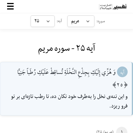
صفحه‌اصلی
مریم
۲۵
سوره:
آیه:
معرفی
آیه ۲۵ - سوره مریم
ارتباط با ما
ورود
وَ هُزِّي إِلَيْكِ بِجِذْعِ النَّخْلَةِ تُساقِطْ عَلَيْكِ رُطَباً جَنِيًّا
آیه
[25]
و اين تنه‌ی نخل را به‌طرف خود تكان ده، تا رطب تازه‌اى بر تو
فرو ريزد.
۱
(مریم/ ۲۵)