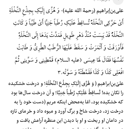
وَ هُزِّی إِلَیْکِ بِجِذْعِ النَّخْلَةِ
علی‌بن‌إبراهیم (رحمة الله علیه)-
أَیْ حَرِّکِی النَّخْلَهًَْ تُساقِطْ عَلَیْکِ رُطَباً جَنِیًّا أَیْ طَیِّباً وَ کَانَتِ
النَّخْلَهًُْ قَدْ یَبِسَتْ مُنْذُ دَهْرٍ طَوِیلٍ فَمَدَّتْ یَدَهَا إِلَی النَّخْلَهًِْ
فَأَوْرَقَتْ وَ أَثْمَرَتْ وَ سَقَطَ عَلَیْهَا الرُّطَبُ الطَّرِیُّ وَ طَابَتْ
نَفْسُهَا فَقَالَ لَهَا عِیسَی (علیه السلام) قَمِّطِینِی وَ سَوِّینِی ثُمَّ
افْعَلِی کَذَا وَ کَذَا فَقَمَّطَتْهُ وَ سَوَّتْه.3
علیّ‌بن‌ابراهیم ( وَ هُزِّی إِلَیْکِ بِجِذْعِ النَّخْلَةِ؛ و درخت خشکیده
را تکان بده! تُساقِطْ عَلَیْکِ رُطَباً جَنِیًّا؛ و آن درخت سال‌ها بود
که خشکیده بود، امّا به‌محض اینکه مریم (دست خود را به
درخت زد، درخت شاخ و برگ آورد و میوه داد و خرمای تازه
در دامان او ریخت و او با دیدن این منظره آرامش یافت و