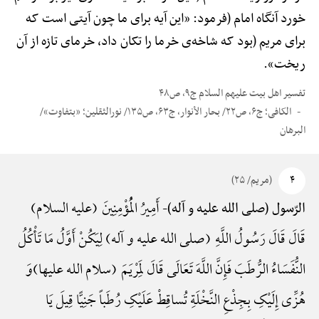
خورد آنگاه امام (فرمود: «این آیه برای ما چون آیتی است که
برای مریم (بود که شاخه‌ی خرما را تکان داد، خرمای تازه از آن
ریخت».
تفسیر اهل بیت علیهم السلام ج۹، ص۴۸
الکافی؛ ج۶، ص۲۲/ بحار الأنوار، ج۶۳، ص۱۳۵/ نورالثقلین؛ «بتفاوت»/
البرهان
۴
(مریم/ ۲۵)
أَمِیرُ الْمُؤْمِنِینَ (علیه السلام)
الرّسول (صلی الله علیه و آله)-
قَالَ قَالَ رَسُولُ اللَّهِ (صلی الله علیه و آله) لِیَکُنْ أَوَّلُ مَا تَأْکُلُ
النُّفَسَاءُ الرُّطَبَ فَإِنَّ اللَّهَ تَعَالَی قَالَ لِمَرْیَمَ (سلام الله علیها)وَ
هُزِّی إِلَیْکِ بِجِذْعِ النَّخْلَةِ تُساقِطْ عَلَیْکِ رُطَباً جَنِیًّا قِیلَ یَا