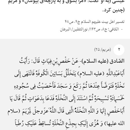
عیسی (به او گفت: «مرا بشوی و به پارچه‌ای بپوشان» و مریم
(چنین کرد.
تفسیر اهل بیت علیهم السلام ج۹، ص۴۸
الکافی؛ ج۸، ص۱۴۳/ نورالثقلین/ البرهان
۲
(مریم/ ۲۵)
ٍعَنْ حَفْصِ‌بْنِ‌غِیَاثٍ قَالَ: رَأَیْتُ
الصّادق (علیه السلام)-
أَبَاعَبْدِ‌اللَّهِ (علیه السلام) یَتَخَلَّلُ بَسَاتِینَ الْکُوفَهًِْ فَانْتَهَی إِلَی
نَخْلَهًٍْ فَتَوَضَّأَ عِنْدَهَا ثُمَّ رَکَعَ وَ سَجَدَ فَأَحْصَیْتُ فِی سُجُودِهِ
خَمْسَمِائَهًِْ تَسْبِیحَهًٍْ ثُمَّ اسْتَنَدَ إِلَی النَّخْلَهًِْ فَدَعَا بِدَعَوَاتٍ ثُمَّ قَالَ یَا
أَبَاحَفْصٍ إِنَّهَا وَ اللَّهِ النَّخْلَهًُْ الَّتِی قَالَ اللَّهُ َعزّوجلّ لِمَرْیَمَ (سلام
الله علیها) وَ هُزِّی إِلَیْکِ بِجِذْعِ النَّخْلَةِ تُساقِطْ عَلَیْکِ رُطَباً