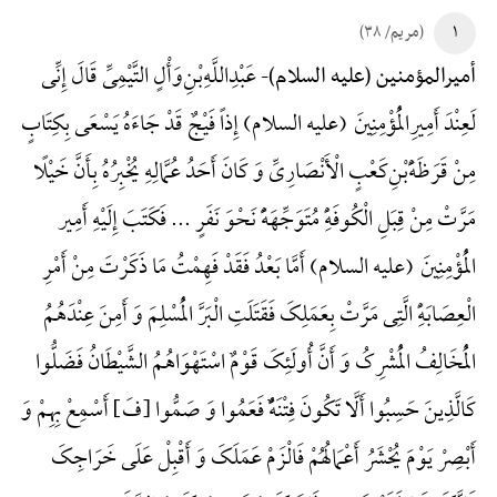
۱
(مریم/ ۳۸)
عَبْدِ‌اللَّهِ‌بْنِ‌وَأْلٍ التَّیْمِیِّ قَالَ إِنِّی
أمیرالمؤمنین (علیه السلام)-
لَعِنْدَ أَمِیرِالْمُؤْمِنِینَ (علیه السلام) إِذاً فَیْجٌ قَدْ جَاءَهُ یَسْعَی بِکِتَابٍ
مِنْ قَرَظَهًَْ‌بْنِ‌کَعْبٍ الْأَنْصَارِیِّ وَ کَانَ أَحَدُ عُمَّالِهِ یُخْبِرُهُ بِأَنَّ خَیْلًا
مَرَّتْ مِنْ قِبَلِ الْکُوفَهًِْ مُتَوَجِّهَهًًْ نَحْوَ نَفَرٍ ... فَکَتَبَ إِلَیْهِ أَمِیر
الْمُؤْمِنِینَ (علیه السلام) أَمَّا بَعْدُ فَقَدْ فَهِمْتُ مَا ذَکَرْتَ مِنْ أَمْرِ
الْعِصَابَهًِْ الَّتِی مَرَّتْ بِعَمَلِکَ فَقَتَلَتِ الْبَرَّ الْمُسْلِمَ وَ أَمِنَ عِنْدَهُمُ
الْمُخَالِفُ الْمُشْرِکُ وَ أَنَّ أُولَئِکَ قَوْمٌ اسْتَهْوَاهُمُ الشَّیْطَانُ فَضَلُّوا
کَالَّذِینَ حَسِبُوا أَلَّا تَکُونَ فِتْنَهًٌْ فَعَمُوا وَ صَمُّوا {فَ} أَسْمِعْ بِهِمْ وَ
أَبْصِرْ یَوْمَ یُحْشَرُ أَعْمَالُهُمْ فَالْزَمْ عَمَلَکَ وَ أَقْبِلْ عَلَی خَرَاجِکَ