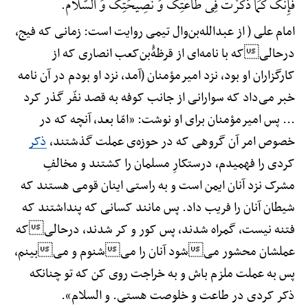
فَإِنَّکَ کَمَا ذَکَرْتَ فِی طَاعَتِکَ وَ نَصِیحَتِکَ وَ السَّلَام.
امام علی ( از عبدالله‌بن‌وال تیمی روایت است: زمانی که فیج،
درحالیکه با نامه‌ای از قرظهًْ‌بن‌کعب انصاری که از
کارگزاران او بود، نزد امیرمؤمنان (آمد، نزد او بودم در آن نامه
خبر می‌داد که سوارانی از جانب کوفه به قصد نفّر گذر کرد
... پس امیرمؤمنان برای او نوشت: «امّا بعد، آنچه که در
خصوص امر آن گروهی که در حوزه‌ی عملت گذشتند،
ذکر
کردی را فهمیدم، درستکارِ مسلمان را کشتند و مخالفِ
مشرک نزد آنان ایمن است و به راستی اینان قومی هستند که
شیطان آنان را فریب داد. پس مانند کسانی که پنداشتند که
فتنه نیست، گمراه شدند، پس کور و کر شدند، درحالیکه
عملشان محشور میشود آنان را میشنوم و میبینم،
پس به عملت ملزم باش و به خراجت روی کن که تو چنانکه
ذکر کردی در طاعت و خلوصت هستی. و السلام».