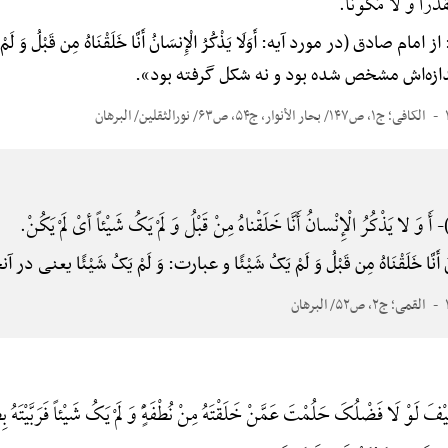
َدَّراً وَ لَا مُکَوَّنا.
دق (در مورد آیه: أَوَلَا یَذْکُرُ الْإِنسَانُ أَنَّا خَلَقْنَاهُ مِن قَبْلُ وَ ل
ندازه‌اش مشخص شده بود و نه شکل گرفته بود».
الکافی؛ ج۱، ص۱۴۷/ بحار الأنوار، ج۵۴، ص۶۳/ نورالثقلین/ البرهان
أَ وَ لا یَذْکُرُ الْإِنْسانُ أَنَّا خَلَقْناهُ مِنْ قَبْلُ وَ لَمْ یَکُ شَیْئاً أیْ لَمْ یَکُنْ.
-
َانُ أَنَّا خَلَقْنَاهُ مِن قَبْلُ وَ لَمْ یَکُ شَیْئًا و عبارت: وَ لَمْ یَکُ شَیْئًا یعنی 
القمی؛ ج۲، ص۵۲/ البرهان
ْفَ لَوْ لَا فَضْلُکَ حَلُمْتَ عَمَّنْ خَلَقْتَهُ مِنْ نُطْفَهًٍْ وَ لَمْ یَکُ شَیْئاً فَرَبَّیْتَهُ ب