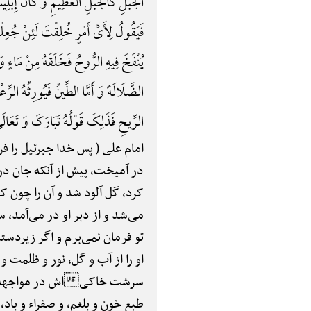
الْجَبْلِ کَالْجَبْلِ الْعَظِیمِ وَ کَانَ إِبْلِ
فَیَقُولُ لِأَیِّ أَمْرٍ خُلِقْتَ لَئِنْ جُعِلْ
یُنْفَخَ فِیهِ الرُّوحُ فَخَلَقَهُ مِنْ مَاءٍ وَ ط
الضَّلَالَهًَْ وَ أَمَّا الطِّینُ فَیُورِثُهُ الرِّ
الرِّیحِ فَذَلِکَ قَوْلُهُ تَبَارَکَ وَ تَعَالَی
امام علی ( پس خدا جبرئیل را فر
در آمیخت، پیش از آنکه جان در آ
کرد، گل آلود شد و آن را چون کو
می‌شد و از دبر او در می‌آمد،
تو فرمان نمی‌برم و اگر زیردست
او را از آب و گل، نور و ظلمت و ب
سرشت خاکیاش در مواجهه با آب
طبع خون و بلغم، و صفراء و باد، و این ا