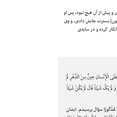
 و پیش از آن هیچ نبود، پس او
[چون] بسترت جایش دادی، و وی
نکار کرده و در سایه‌ی
 الْإِنْسانِ حِینٌ مِنَ الدَّهْرِ لَمْ
َ لَمْ یَکُ شَیْئاً قَالَ لَمْ یَکُنْ شَیْئاً
ئًا مَّذْکُورًا سؤال پرسیدم. ایشان