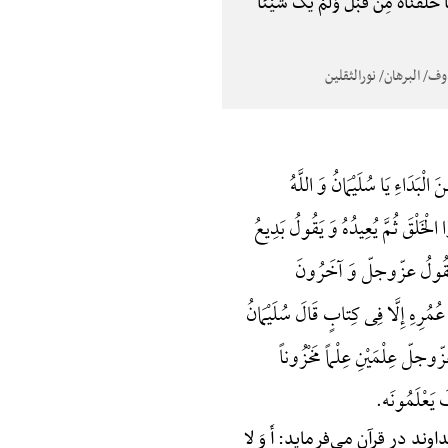
َاهُ مِن قَبْلُ وَلَمْ یَکُ شَیْئًا
لْبَدَاءِ یَا سُلَیْمَانُ وَ اللَّهُ
ْخَلْقَ ثُمَّ یُعِیدُهُ وَ یَقُولُ بَدِیعُ
َ یَقُولُ عزّوجلّ وَ آخَرُونَ
عُمُرِهِ إِلَّا فِی کِتابٍ قَالَ سُلَیْمَانُ
زّوجلّ عِلْمَیْنِ عِلْماً مَخْزُوناً
ِکَ یَعْلَمُونَه.
د در قرآن می‌فرماید: أَ وَ لا