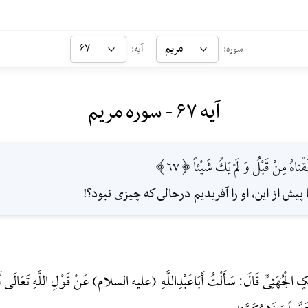
مریم
۶۷
سوره:
آیه:
آیه ۶۷ - سوره مریم
قْناهُ مِنْ قَبْلُ وَ لَمْ يَكُ شَيْئاً [67]
 پيش از اين، او را آفريديم در‌حالى‌كه چيزى نبود؟!
 الْجُهَنِیِّ قَالَ: سَأَلْتُ أَبَاعَبْدِ‌اللَّهِ (علیه السلام) عَنْ قَوْلِ اللَّهِ تَعَالَی أَ وَ ل