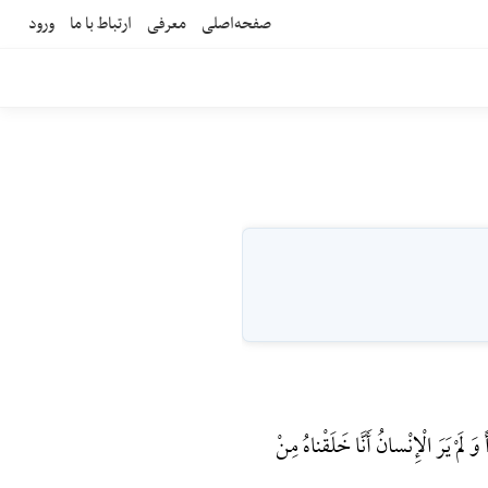
صفحه‌اصلی
معرفی
ارتباط با ما
ورود
َمْ یَرَ الْإِنْسانُ أَنَّا خَلَقْناهُ مِنْ