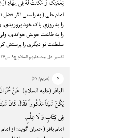
نِعْمَتِکَ وَ مَکَّنْتَ لَهُ فِی مِهَادِ أَ
امام علی ( به راستی اگر فضل ت
را به روزیِ پاک خود پروریدی،
را به طاعت خویش خواندی، ولی او
سلطنت تو دیگری را پرستش کرد
تفسیر اهل بیت علیهم السلام ج۹، ص۱۲۴
۴
(مریم/ ۶۷)
عَنْ حُمْرَانَ
الباقر (علیه السلام)-
یَکُنْ شَیْئاً مَذْکُوراً فَقَالَ کَانَ شَیْئاً و
فِی کِتَابٍ وَ لَا عِلْمٍ.
امام باقر ( حمران گوید: از امام صادق 