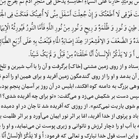
یسُ یَوْمَئِذٍ خَازِناً عَلَی السَّمَاءِ الْخَامِسَهًِْ یَدْخُلُ فِی مَنْخِرِ آدَمَ ثُمَّ یَخْرُجُ مِنْ 
تَ فَوْقِی لَا أَطَعْتُکَ وَ إِنْ جُعِلْتَ أَسْفَلَ مِنِّی لَا أُعِینُکَ فَمَکَثَ فِی الْجَنَّهًِْ أ
ِینٍ وَ نُورٍ وَ ظُلْمَهًٍْ وَ رِیحٍ وَ نُورٍ مِنْ نُورِ اللَّهِ فَأَمَّا النُّورُ فَیُورِثُهُ الْإِیمَانَ و
عْدَهًَْ وَ الضَّعْفَ وَ الِاقْشِعْرَارَ عِنْدَ إِصَابَهًِْ الْمَاءِ فَیُنْعَتُ بِهِ عَلَی أَرْبَعِ الطَّبَائِ
 أَ وَ لا یَذْکُرُ الْإِنْسانُ أَنَّا خَلَقْناهُ مِنْ قَبْلُ وَ لَمْ یَکُ شَیْئاً.
ستاد و از روی زمین مشتی [خاک] برگرفت و آن را با آب شیرین و تلخ خ
ن بدمد و او را از روی گندمگون زمین آفرید و برای همین او را آدم ن
هی بزرگ به دامنه کوه افکند، ابلیس در آن روز بر آسمان پنجم بود،
 سپس دست بر شکمش می‌زد و می‌گفت: «تو برای چه آفریده شدی؟ اگر
م شوی یاریت نمی‌کنم». از روزی که آفریده شد تا جان در او دمیده
اد و پرتوی از خدا آفرید، امّا بر اثر نور ایمان می‌آورد و بر اثر ظلمت
 او را دچار لرزش و ناتوانی و زبری پوست تن می‌نماید، و او را
ست قول خدا تبارک و تعالی که فرمود: أَ وَ لا یَذْکُرُ الْإِنْسانُ أَنَّا خَلَقْناه