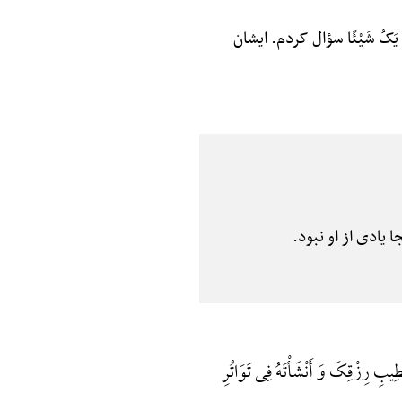
َمْ یَکُ شَیْئًا سؤال کردم. ایشان
در آنجا یادی از او نبود.
ِطِیبِ رِزْقِکَ وَ أَنْشَأْتَهُ فِی تَوَاتُرِ