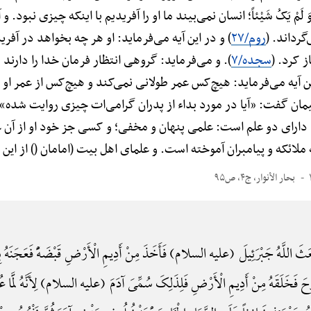
 مِنْ قَبْلُ وَ لَمْ یَکُ شَیْئاً؛ انسان نمی‌بیند ما او را آفریدیم با اینکه چیزی
گرداند. (
روم/۲۷
) و در این آیه می‌فرماید: او هر چه بخواهد در آفری
ز کرد. (
سجده/۷
). و می‌فرماید: گروهی انتظار فرمان خدا را دارند که
ین آیه می‌فرماید: هیچ‌کس عمر طولانی نمی‌کند و هیچ‌کس از عمر او
مان گفت: «آیا در مورد بداء از پدران گرامی‌ات چیزی روایت شده»؟
ارای دو علم است: علمی پنهان و مخفی؛ و کسی جز خود او از آن علم
ائکه و پیامبران آموخته است. و علمای اهل بیت (امامان () از این ع
بحار الأنوار، ج۴، ص۹۵
َثَ اللَّهُ جَبْرَئِیلَ (علیه السلام) فَأَخَذَ مِنْ أَدِیمِ الْأَرْضِ قَبْضَهًًْ فَعَجَنَهُ بِالْ
لرُّوحَ فَخَلَقَهُ مِنْ أَدِیمِ الْأَرْضِ فَلِذَلِکَ سُمِّیَ آدَمَ (علیه السلام) لِأَنَّهُ لَمَّا عُج