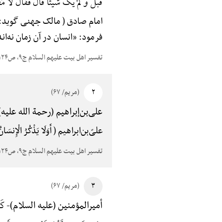
قَبْلُ وَ لَمْ یَکُ شَیْئاً قَالَ فَقَالَ لَا مُق
امام صادق ( مالک جهنی گوید: از امام صا
فرمود: «انسان در آن زمان نه‌ا
تفسیر اهل بیت علیهم السلام ج۹، ص۱۲۴
۲
(مریم/ ۶۷)
علی‌بن‌إبراهیم (رحمة الله علیه)
علیّ‌بن‌ابراهیم ( أَوَلَا یَذْکُرُ الْإِنس
تفسیر اهل بیت علیهم السلام ج۹، ص۱۲۴
۳
(مریم/ ۶۷)
کَی
أمیرالمؤمنین (علیه السلام)-