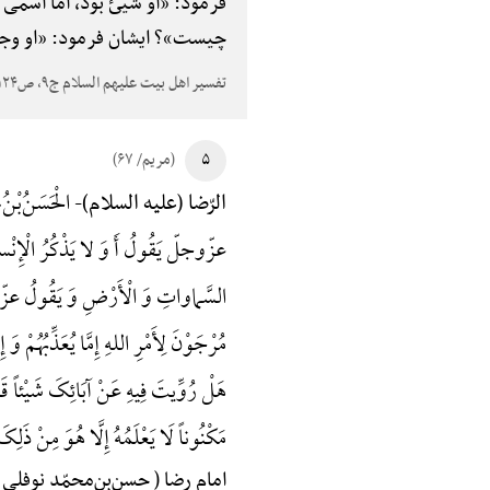
فرمود: «او شیئ بود، امّا اسمی از آن به 
چیست»؟ ایشان فرمود: «او وج
تفسیر اهل بیت علیهم السلام ج۹، ص۱۲۴
۵
(مریم/ ۶۷)
الْحَسَنُ‌بْنُ‌م
الرّضا (علیه السلام)-
عزّوجلّ یَقُولُ أَ وَ لا یَذْکُرُ الْإِنْسانُ 
السَّماواتِ وَ الْأَرْضِ وَ یَقُولُ عزّوج
مُرْجَوْنَ لِأَمْرِ اللهِ إِمَّا یُعَذِّبُهُمْ
هَلْ رُوِّیتَ فِیهِ عَنْ آبَائِکَ شَیْئاً قَال
مَکْنُوناً لَا یَعْلَمُهُ إِلَّا هُوَ مِنْ ذَلِکَ 
امام رضا ( حسن‌بن‌محمّد نوفلی 