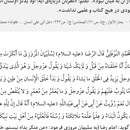
میان نبود». گفتم: «نظرتان درباره‌ی آیه: أَوَلَا یَذْکُرُ الْإِنسَانُ أَنَّا خَلَقْن
ودی در هیچ کتاب و علمی نداشت».
بحار الأنوار، ج۵، ص۱۲۰/ المحاسن؛ ج۱، ص۲۴۳؛ «هل اتی علی انسان ... فقوله» محذوف/ البرهان/ نورالثقلین
ُحَمَّدٍ النَّوْفَلِیُّ قَالَ الرِّضَا (علیه السلام) لِسُلَیْمَانَ الْمَرْوَزِیِّ مَا أَنْکَرْتَ مِنَ ا
أَنَّا خَلَقْناهُ مِنْ قَبْلُ وَ لَمْ یَکُ شَیْئا وَ یَقُولُ عزّوجلّ وَ هُوَ الَّذِی یَبْدَؤُا ال
لّ یَزِیدُ فِی الْخَلْقِ ما یَشاءُ وَ یَقُولُ وَ بَدَأَ خَلْقَ الْإِنْسانِ مِنْ طِینٍ و
 وَ إِمَّا یَتُوبُ عَلَیْهِمْ وَ یَقُولُ عزّوجلّ وَ ما یُعَمَّرُ مِنْ مُعَمَّرٍ وَ لا یُنْقَصُ مِنْ 
َ نَعَمْ رُوِّیتُ عَنْ أَبِی‌عَنْ أَبِی‌عَبْدِ‌اللَّهِ (علیه السلام) أَنَّهُ قَالَ إِنَّ لِلَّهِ ع
یَکُونُ الْبَدَاءُ وَ عِلْماً عَلَّمَهُ مَلَائِکَتَهُ وَ رُسُلَهُ فَالْعُلَمَاءُ مِنْ أَهْلِ بَیْتِ نَبِیّ
گوید: امام رضا (به سلیمان مروزی فرمود: «من منکر بداء نیستم، خداون