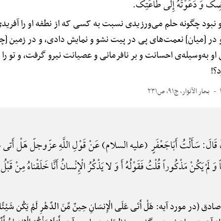
رْضِکَ وَ دَعَوْتَهُ إِلَی طَاعَتِکَ.
و نبود چگونه حلم می‌ورزیدی نسبت به کسی که از نطفه او را آفریدی
 و در [میان] نعمت‌های پی در پیت نشو و نمایش دادی، و در زمین 
 به‌وسیله‌ی احسانت و بر نافرمانی و عصیانت نیرو گرفت، و تو را ا
؟!
بحار الأنوار، ج۹۱، ص۲۳۱
 قَالَ: سَأَلْتُ أَبَاجَعْفَرٍ (علیه السلام) عَنْ قَوْلِ اللَّهِ عزّوجلّ هَلْ أَتی عَلَی
َ لَمْ یَکُنْ مَذْکُوراً قُلْتُ فَقَوْلُهُ أَ وَ لا یَذْکُرُ الْإِنْسانُ أَنَّا خَلَقْناهُ مِنْ قَبْلُ و
(در مورد آیه: هَلْ أَتَی عَلَی الْإِنسَانِ حِینٌ مِّنَ الدَّهْرِ لَمْ یَکُن شَیْ