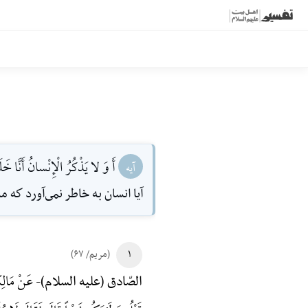
أَ وَ لا يَذْكُرُ الْإِنْسانُ أَنَّا خَلَ
آیه
آيا انسان به خاطر نمى‌آورد كه ما
۱
(مریم/ ۶۷)
عَنْ مَالِکٍ
الصّادق (علیه السلام)-