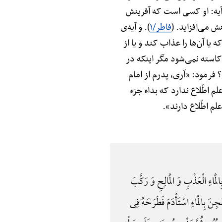
 نبود. و آیه: او کسی است که آفرینش
نش می‌افزاید. (
فاطر/۱
). و آیه‌ی
 یا آن‌ها را عذاب کند و یا از
 کاسته نمی‌شود مگر اینکه در
 فرمود: «آری، پدرم از امام
 اطّلاع ندارد که بداء جزء
لم اطّلاع دارند».
مَاءِ الْعَذْبِ وَ الْمَالِحِ وَ رَکَّبَ
ِنَ بِالْمَاءِ اسْتَأْدَمَ فَطَرَحَهُ فِی