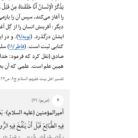
یَذْکُرُ الْإِنْسانُ أَنَّا خَلَقْناهُ
را آغاز می‌کند، سپس آن را بازمی‌
دیگر: آفرینش انسان را از گِل آغا
ایشان درگذرد. (
توبه/۹
). و در ا
کتابی ثبت است. (
فاطر/۱۱
) سلی
صادق (نقل کرد که فرمود: خدا د
همین علم است. علمی که آن به مل
تفسیر اهل بیت علیهم السلام ج۹، ص۱۲۴
۶
(مریم/ ۶۷)
بَع
أمیرالمؤمنین (علیه السلام)-
فِیهِ الطَّبَائِعَ قَبْلَ أَنْ یَنْفُخَ فِیهِ ا