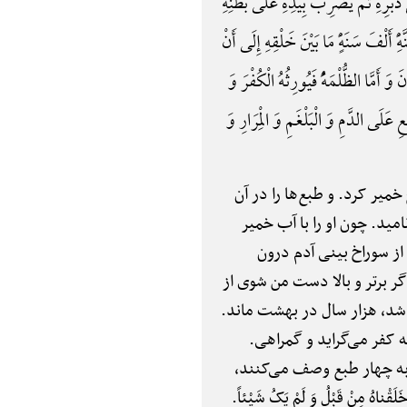
دُبُرِهِ ثُمَّ یَضْرِبُ بِیَدِهِ عَلَی بَطْنِهِ
َلْفَ سَنَهًٍْ مَا بَیْنَ خَلْقِهِ إِلَی أَنْ
َ أَمَّا الظُّلْمَهًُْ فَیُورِثُهُ الْکُفْرَ وَ
عِ عَلَی الدَّمِ وَ الْبَلْغَمِ وَ الْمِرَارِ وَ
میر کرد. و طبع‌ها را در آن
امید. چون او را با آب خمیر
 از سوراخ بینی آدم درون
 برتر و بالا دست من شوی از
 شد، هزار سال در بهشت ماند.
 به کفر می‌گراید و گمراهی.
 به چهار طبع وصف می‌کنند،
ُ مِنْ قَبْلُ وَ لَمْ یَکُ شَیْئاً.