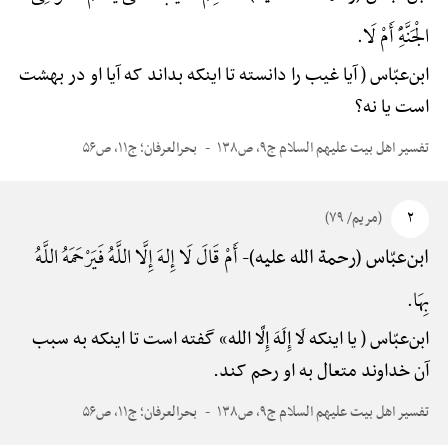
الْجَنَّهًِْ أَمْ لَا.
ابن‌عبّاس ( آیا غیب را دانسته تا اینکه بداند که آیا او در بهشت
است یا نه؟
تفسیر اهل بیت علیهم السلام ج۹، ص۱۳۸
بحرالعرفان؛ ج۱۱، ص۵۶
۲
(مریم/ ۷۹)
أَمْ قَالَ لَا إِلهَ إِلَّا اللَّهُ فَیَرْحَمَهُ اللَّهُ
ابن‌عبّاس (رحمة الله علیه)-
بِهَا.
ابن‌عبّاس ( یا اینکه لَا إِلَهَ إِلَّا الله» گفته است تا اینکه به سبب
آن خداوند متعال به او رحم کند.
تفسیر اهل بیت علیهم السلام ج۹، ص۱۳۸
بحرالعرفان؛ ج۱۱، ص۵۶