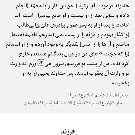
خداوند فرمود: «ای زکریّا (! من این کار را با محمّد (انجام
دادم و نبوّتی بعد از او نیست و او خاتم پیامبران است. امّا
امامت را بعد از او به پسر عمو و برادرش علیّ‌بن‌ابی‌طالب
(واگذار نمودم و ذرّیّه را از پشت علی (به رحم فاطمه (منتقل
ساختم و آن‌ها را از [نسل] یکدیگر به وجود آوردم و از او امامانم
(را که حجّتهای من در میان بندگانم هستند، خارج
گرداندم. من از پشت تو فرزندی بیرون میآورم که وارث
تو و وارث آل یعقوب (باشد. پس خداوند یحیی (را به او
بخشید».
تفسیر اهل بیت علیهم السلام ج۹، ص۱۶
بحار الأنوار، ج۲۴، ص۳۷۳/ تأویل الآیات الظاهرهًْ، ص۲۹۴/ البرهان
فرزند