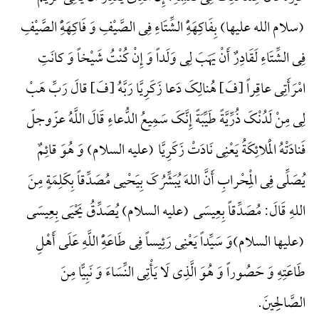
(سلام الله علیها) بِفَاکِهَهًِْ الشِّتَاءِ فِی الصَّیْفِ وَ فَاکِهَهًِْ الصَّیْفِ
فِی الشِّتَاءِ لَقَادِرٌ أَنْ یَهَبَ لِی وَلَداً وَ إِنْ کُنْتُ شَیْخاً وَ کانَتِ
امْرَأَتِی عاقِراً {فَ} هُنالِکَ دَعا زَکَرِیَّا رَبَّهُ {فَ} قالَ رَبِّ هَبْ
لِی مِنْ لَدُنْکَ ذُرِّیَّةً طَیِّبَةً إِنَّکَ سَمِیعُ الدُّعاءِ قَالَ اللَّهُ عزّوجلّ
فَنادَتْهُ الْمَلائِکَةُ یَعْنِی نَادَتْ زَکَرِیَّا (علیه السلام) وَ هُوَ قائِمٌ
یُصَلِّی فِی الْمِحْرابِ أَنَّ اللهَ یُبَشِّرُکَ بِیَحْیی مُصَدِّقاً بِکَلِمَةٍ مِنَ
اللهِ قَالَ: مُصَدِّقاً بِعِیسَی (علیه السلام) یُصَدِّقُ یَحْیَی بِعِیسَی
(علیها السلام)وَ سَیِّداً یَعْنِی رَئِیساً فِی طَاعَهًِْ اللَّهِ عَلَی أَهْلِ
طَاعَتِهِ وَ حَصُوراً وَ هُوَ الَّذِی لَا یَأْتِی النِّسَاءَ وَ نَبِیًّا مِنَ
الصَّالِحِینَ.