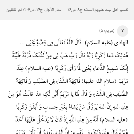
تفسیر اهل بیت علیهم السلام ج۹، ص۱۶
بحار الأنوار، ج۱۴، ص۲۰۴/ نورالثقلین
۷
(مریم/ ۵)
قَالَ اللَّهُ تَعَالَی فِی قِصَّهًِْ یَحْیَی ...
الهادی (علیه السلام)-
هُنالِکَ دَعا زَکَرِیَّا رَبَّهُ قالَ رَبِّ هَبْ لِی مِنْ لَدُنْکَ ذُرِّیَّةً طَیِّبَةً
إِنَّکَ سَمِیعُ الدُّعاءِ یَعْنِی لَمَّا رَأَی زَکَرِیَّا (علیه السلام) عِنْدَ
مَرْیَمَ (سلام الله علیها) فَاکِهَهًَْ الشِّتَاءِ فِی الصَّیْفِ وَ فَاکِهَهًَْ
الصَّیْفِ فِی الشِّتَاءِ وَ قَالَ لَهَا یا مَرْیَمُ أَنَّی لَکِ هذا قالَتْ هُوَ مِنْ
عِنْدِ اللهِ إِنَّ اللهَ یَرْزُقُ مَنْ یَشاءُ بِغَیْرِ حِسابٍ وَ أَیْقَنَ زَکَرِیَّا
(علیه السلام) أَنَّهُ مِنْ عِنْدِ اللَّهِ إِذْ کَانَ لَا یَدْخُلُ عَلَیْهَا أَحَدٌ
غَیْرُهُ قَالَ عِنْدَ ذَلِکَ فِی نَفْسِهِ: إِنَّ الَّذِی یَقْدِرُ أَنْ یَأْتِیَ مَرْیَمَ