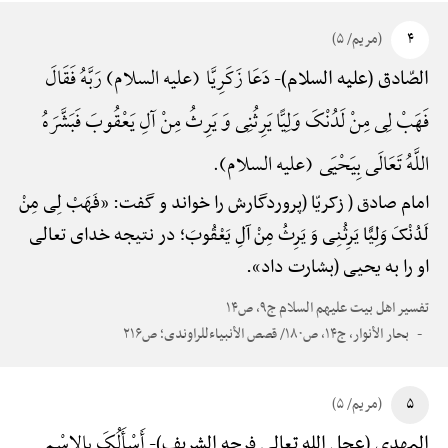
۴
(مریم/ ۵)
دَعَا زَکَرِیَّا (علیه السلام) رَبَّهُ فَقَالَ
الصّادق (علیه السلام)-
فَهَبْ لِی مِنْ لَدُنْکَ وَلِیًّا یَرِثُنِی وَ یَرِثُ مِنْ آلِ یَعْقُوبَ فَبَشَّرَهُ
اللَّهُ تَعَالَی بِیَحْیَی (علیه السلام).
امام صادق ( زکریّا (پروردگارش را خواند و گفت: «فَهَبْ لِی مِنْ
لَدُنْکَ وَلِیًّا یَرِثُنِی وَ یَرِثُ مِنْ آلِ یَعْقُوبَ؛ در نتیجه خدای تعالی
او را به یحیی (بشارت داد».
تفسیر اهل بیت علیهم السلام ج۹، ص۱۴
بحار الأنوار، ج۱۴، ص۱۸۰/ قصص الأنبیاءللراوندی؛ ص۲۱۶
۵
(مریم/ ۵)
أَسْأَلُکَ بِالِاسْمِ
المهدی (عجل الله تعالی فرجه الشریف)-