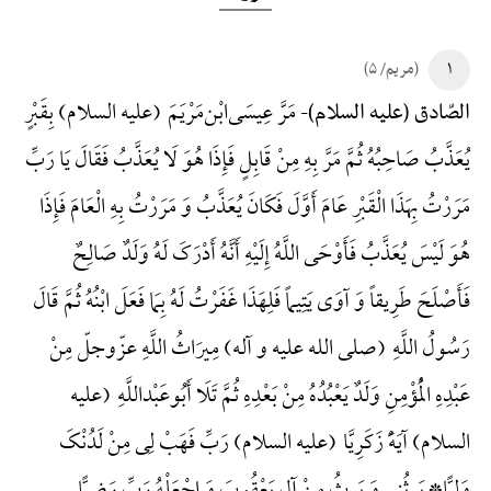
۱
(مریم/ ۵)
مَرَّ عِیسَی‌ابْن‌مَرْیَمَ (علیه السلام) بِقَبْرٍ
الصّادق (علیه السلام)-
یُعَذَّبُ صَاحِبُهُ ثُمَّ مَرَّ بِهِ مِنْ قَابِلٍ فَإِذَا هُوَ لَا یُعَذَّبُ فَقَالَ یَا رَبِّ
مَرَرْتُ بِهَذَا الْقَبْرِ عَامَ أَوَّلَ فَکَانَ یُعَذَّبُ وَ مَرَرْتُ بِهِ الْعَامَ فَإِذَا
هُوَ لَیْسَ یُعَذَّبُ فَأَوْحَی اللَّهُ إِلَیْهِ أَنَّهُ أَدْرَکَ لَهُ وَلَدٌ صَالِحٌ
فَأَصْلَحَ طَرِیقاً وَ آوَی یَتِیماً فَلِهَذَا غَفَرْتُ لَهُ بِمَا فَعَلَ ابْنُهُ ثُمَّ قَالَ
رَسُولُ اللَّهِ (صلی الله علیه و آله) مِیرَاثُ اللَّهِ عزّوجلّ مِنْ
عَبْدِهِ الْمُؤْمِنِ وَلَدٌ یَعْبُدُهُ مِنْ بَعْدِهِ ثُمَّ تَلَا أَبُوعَبْداللَّهِ (علیه
السلام) آیَهًَْ زَکَرِیَّا (علیه السلام) رَبِّ فَهَبْ لِی مِنْ لَدُنْکَ