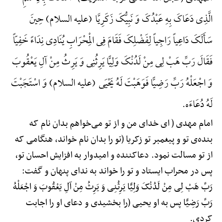
الَّذِی دَعَاکَ بِهِ عَبْدُکَ وَ نَبِیُّکَ زَکَرِیَّا (علیه السلام) حِینَ
سَأَلَکَ دَاعِیاً رَاجِیاً لِفَضْلِکَ فَقَامَ فِی الْمِحْرَابِ یُنَادِی نِدَاءً خَفِیّاً
فَقَالَ رَبِّ هَبْ لِی مِنْ لَدُنْکَ وَلِیًّا یَرِثُنِی وَ یَرِثُ مِنْ آلِ یَعْقُوبَ
وَ اجْعَلْهُ رَبِّ رَضِیًّا فَوَهَبْتَ لَهُ یَحْیَی (علیه السلام) وَ اسْتَجَبْتَ
لَهُ دُعَاءَه.
امام مهدی ( ای خدای من و از تو می‌خواهم بدان نام که
بنده‌ی تو و پیغمبر تو زکریا (تو را بدان نام خواند، هنگامی که
از تو مسالت نمود. دعاکننده و امیدوار به افزایش احسان تو،
پس در محراب ایستاد و تو را خواند به ندای پنهان و گفت:
رَبِّ هَبْ لِی مِنْ لَدُنْکَ وَلِیًّا یَرِثُنِی وَ یَرِثُ مِنْ آلِ یَعْقُوبَ وَ اجْعَلْهُ
رَبِّ رَضِیًّا پس به او یحیی (را بخشیدی و دعای او را اجابت
کردی.