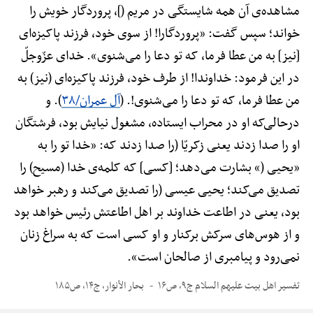
مشاهده‌ی آن همه شایستگی در مریم (]، پروردگار خویش را
خواند؛ سپس گفت: «پروردگارا! از سوی خود، فرزند پاکیزه‌ای
[نیز] به من عطا فرما، که تو دعا را می‌شنوی». خدای عزّوجلّ
در این فرمود: خداوندا! از طرف خود، فرزند پاکیزه‌ای (نیز) به
من عطا فرما، که تو دعا را می‌شنوی!. (
آل عمران/۳۸
). و
درحالی‌که او در محراب ایستاده، مشغول نیایش بود، فرشتگان
او را صدا زدند یعنی زکریّا (را صدا زدند که: «خدا تو را به
«یحیی (» بشارت می‌دهد؛ [کسی] که کلمه‌ی خدا (مسیح) را
تصدیق می‌کند؛ یحیی عیسی (را تصدیق می‌کند و رهبر خواهد
بود، یعنی در اطاعت خداوند بر اهل اطاعتش رئیس خواهد بود
و از هوس‌های سرکش برکنار و او کسی است که به سراغ زنان
نمی‌رود و پیامبری از صالحان است».
تفسیر اهل بیت علیهم السلام ج۹، ص۱۶
بحار الأنوار، ج۱۴، ص۱۸۵