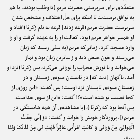
متعدّدی برای سرپرستی حضرت مریم (داوطلب بودند. با هم
به توافق نرسیدند تا اینکه برای حلّ اختلاف و مشخص شدن
سرپرست حضرت مریم (قرعه زدند] قرعه به نام زکریّا (افتاد و
او همسر خواهر مریم (بود. کفالت او را به عهده گرفت و او را
وارد مسجد کرد. زمانی‌که مریم (به سنّی رسید که زنان
می‌رسند و خون حیض دید و زیباترین زنان بود و نماز
می‌خواند و با نورش محراب را نورانی می‌کرد، پس زکریّا (نزد او
آمد، ناگهان [دید که] در تابستان میوه‌ی زمستان و در
زمستان میوه‌ی تابستان نزد اوست؛ پس گفت: «این روزی از
کجا نصیب تو شده است»؟! گفت: «این از سوی خداست.
پس آنجا بود که زکریّا (، [با مشاهده‌ی آن همه شایستگی در
مریم (]، پروردگار خویش را خواند و گفت: «وَ إِنِّی خِفْتُ
الْمَوالِیَ مِنْ وَرائی وَ کانَتِ امْرَأَتی عاقِراً فَهَبْ لی مِنْ لَدُنْکَ وَلِیًّا
...».