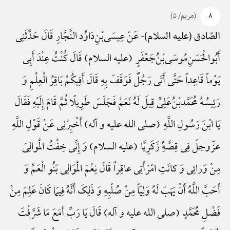
۸
(مریم/ ۵)
عَنْ عِیسَی‌بْنِ‌دَاوُد النَّجَّارِ قَالَ حَدَّثَنِی
الصّادق (علیه السلام)-
أَبُوالْحَسَنِ‌مُوسَی‌بْنُ‌جَعْفَرٍ (علیه السلام) قَالَ کُنْتُ عِنْدَ أَبِی
یَوْماً قَاعِداً حَتَّی أَتَی رَجُلٌ فَوَقَفَ بِهِ قَالَ أَفِیکُمْ بَاقِرُ الْعِلْمِ وَ
رَئِیسُهُ مُحَمَّدبْنُ‌عَلِیٍّ قِیلَ لَهُ نَعَمْ فَجَلَسَ طَوِیلًا ثُمَّ قَامَ إِلَیْهِ فَقَالَ
یَا ابْنَ رَسُولِ اللَّهِ (صلی الله علیه و آله) أَخْبِرْنِی عَنْ قَوْلِ اللَّهِ
عزّوجلّ فِی قِصَّهًِْ زَکَرِیَّا (علیه السلام) وَ إِنِّی خِفْتُ الْمَوالِیَ
مِنْ وَرائِی وَ کانَتِ امْرَأَتِی عاقِراً قَالَ نِعْمَ الْمَوَالِی بَنُو الْعَمِّ وَ
أَحَبَّ اللَّهُ أَنْ یَهَبَ لَهُ وَلِیّاً مِنْ صُلْبِهِ وَ ذَلِکَ أَنَّهُ فِیمَا کَانَ عَلِمَ مِنْ
فَضْلِ مُحَمَّدٍ (صلی الله علیه و آله) قَالَ یَا رَبِّ أمَعَ مَا شَرَّفْتَ