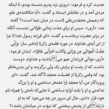
حدیث کرد و فرمود: «روزی نزد پدرم نشسته بودم، تا اینکه
مردی آمد و در مقابلش ایستاد و گفت: «آیا شکافنده‌ی علم
که زعیمش محمّدبن‌علی (است در میان شما است»؟ گفته
شد: «آری». سپس او برای مدّت زمانی طولانی نشست، آنگاه
در برابر حضرت برخاست و گفت: «ای فرزند رسول خدا (! مرا
از این آیه‌ی خداوند در مورد قصّه‌ی زکریّا (باخبر ساز: وَإِنِّی
خِفْتُ الْمَوَالِیَ مِن وَرَائِی وَکَانَتِ امْرَأَتِی عَاقِرًا». ایشان فرمود:
«آری، موالی فرزندان عمو میباشند و خداوند دوست
داشت که از پشت او برایش یک ولی برگزیند و این بدین‌خاطر
بود که وقتی زکریّا از فضیلت محمّد (آگاه شد، گفت: «ای
پروردگار من، آیا محمّد (را مفتخر نساختی و او را بزرگ
نداشتی و او را بلند آوازه نساختی تا جایی‌که نامش را همراه نام
خود قرار دادی، حال ای سرور من چه می‌شود که به او
ذرّیّهای از پشتش ببخشی که نبوّت در میانشان باشد»؟