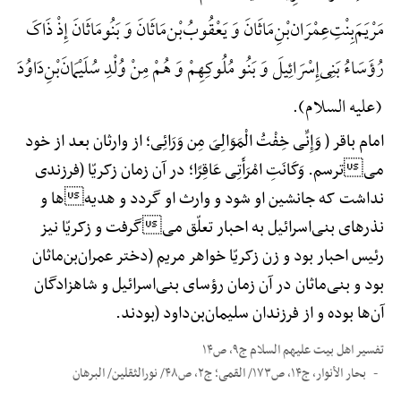
مَرْیَمَ‌بِنْتِ‌عِمْرَان‌بْنِ‌مَاثَانَ وَ یَعْقُوبُ‌بْن‌مَاثَانَ وَ بَنُومَاثَانَ إِذْ ذَاکَ
رُؤَسَاءُ بَنِی‌إِسْرَائِیلَ وَ بَنُو مُلُوکِهِمْ وَ هُمْ مِنْ وُلْدِ سُلَیْمَانَ‌بْنِ‌دَاوُدَ
(علیه السلام).
امام باقر ( وَإِنِّی خِفْتُ الْمَوَالِیَ مِن وَرَائِی؛ از وارثان بعد از خود
میترسم. وَکَانَتِ امْرَأَتِی عَاقِرًا؛ در آن زمان زکریّا (فرزندی
نداشت که جانشین او شود و وارث او گردد و هدیهها و
نذرهای بنی‌اسرائیل به احبار تعلّق میگرفت و زکریّا نیز
رئیس احبار بود و زن زکریّا خواهر مریم (دختر عمران‌بن‌ماثان
بود و بنی‌ماثان در آن زمان رؤسای بنی‌اسرائیل و شاهزادگان
آن‌ها بوده و از فرزندان سلیمان‌بن‌داود (بودند.
تفسیر اهل بیت علیهم السلام ج۹، ص۱۴
بحار الأنوار، ج۱۴، ص۱۷۳/ القمی؛ ج۲، ص۴۸/ نورالثقلین/ البرهان