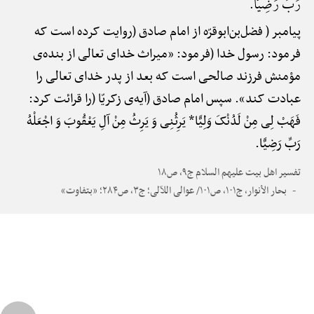
رَبِّ رَضِیًّا.
پیامبر ( فضل‌بن‌ابوقرّه از امام صادق (روایت کرده است که
فرمود: رسول خدا (فرمود: «میراث خدای تعالی از بنده‌ی
مؤمنش فرزند صالحی است که بعد از پدر خدای تعالی را
عبادت کند». سپس امام صادق (آیه‌ی زکریّا (را قرائت کرد:
فَهَبْ لِی مِنْ لَدُنْکَ وَلِیًّا* یَرِثُنِی وَ یَرِثُ مِنْ آلِ یَعْقُوبَ وَ اجْعَلْهُ
رَبِّ رَضِیًّا.
تفسیر اهل بیت علیهم السلام ج۹، ص۱۸
بحار الأنوار، ج۱۰۱، ص۱۰۱/ عوالی اللآلی؛ ج۳، ص۲۸۴؛ «بتفاوت»