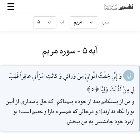
صفحه‌اصلی
مریم
۵
سوره:
آیه:
معرفی
آیه ۵ - سوره مریم
ارتباط با ما
ورود
وَ إِنِّي خِفْتُ الْمَوالِيَ مِنْ وَرائي وَ كانَتِ امْرَأَتي عاقِراً فَهَبْ
آیه
لي مِنْ لَدُنْكَ وَلِيًّا [5]
و من از بستگانم بعد از خودم بيمناكم [كه حقّ پاسدارى از آيين
تو را نگاه ندارند]؛ و درحالى‌كه همسرم نازا و عقيم است؛ تو
ازنزد خود جانشينى به من ببخش.