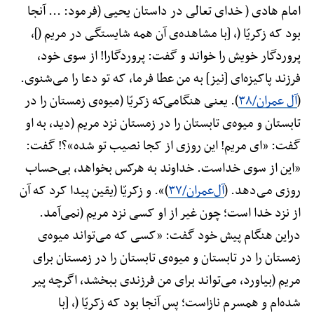
امام هادی ( خدای تعالی در داستان یحیی (فرمود: ... آنجا
بود که زکریّا (، [با مشاهده‌ی آن همه شایستگی در مریم (]،
پروردگار خویش را خواند و گفت: پروردگارا! از سوی خود،
فرزند پاکیزه‌ای [نیز] به من عطا فرما، که تو دعا را می‌شنوی.
(
آل عمران/۳۸
). یعنی هنگامی‌که زکریّا (میوه‌ی زمستان را در
تابستان و میوه‌ی تابستان را در زمستان نزد مریم (دید، به او
گفت: «ای مریم! این روزی از کجا نصیب تو شده»؟! گفت:
«این از سوی خداست. خداوند به هرکس بخواهد، بی‌حساب
روزی می‌دهد. (
آل‌عمران/۳۷
)». و زکریّا (یقین پیدا کرد که آن
از نزد خدا است؛ چون غیر از او کسی نزد مریم (نمی‌آمد.
دراین هنگام پیش خود گفت: «کسی که می‌تواند میوه‌ی
زمستان را در تابستان و میوه‌ی تابستان را در زمستان برای
مریم (بیاورد، می‌تواند برای من فرزندی ببخشد، اگرچه پیر
شده‌ام و همسرم نازاست؛ پس آنجا بود که زکریّا (، [با