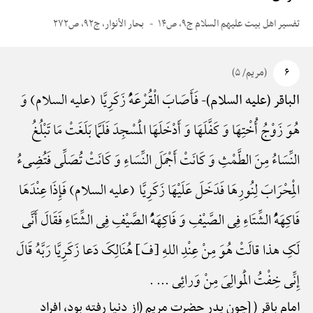
تفسیر اهل بیت علیهم السلام ج۹، ص۱۴
بحار الأنوار، ج۹۲، ص۲۷۲
۶
(مریم/ ۵)
فَأَصَابَ الْقُرْعَهًُْ زَکَرِیَّا (علیه السلام) وَ
الباقر (علیه السلام)-
هُوَ زَوْجُ أُخْتِهَا وَ کَفَّلَهَا وَ أَدْخَلَهَا الْمَسْجِدَ فَلَمَّا بَلَغَتْ مَا تَبْلُغُ
النِّسَاءُ مِنَ الطَّمْثِ وَ کَانَتْ أَجْمَلَ النِّسَاءِ وَ کَانَتْ تُصَلِّی فَتُضِیءُ
الْمِحْرَابَ لِنُورِهَا فَدَخَلَ عَلَیْهَا زَکَرِیَّا (علیه السلام) فَإِذَا عِنْدَهَا
فَاکِهَهًُْ الشِّتَاءِ فِی الصَّیْفِ وَ فَاکِهَهًُْ الصَّیْفِ فِی الشِّتَاءِ فَقَالَ أَنَّی
لَکِ هذا قالَتْ هُوَ مِنْ عِنْدِ اللهِ {فَ} هُنَالِکَ دَعا زَکَرِیَّا رَبَّهُ قَالَ
إِنِّی خِفْتُ الْمَوالِیَ مِنْ وَرائِی ... .
امام باقر ( [چون پدر حضرت مریم (از دنیا رفته بود، افراد