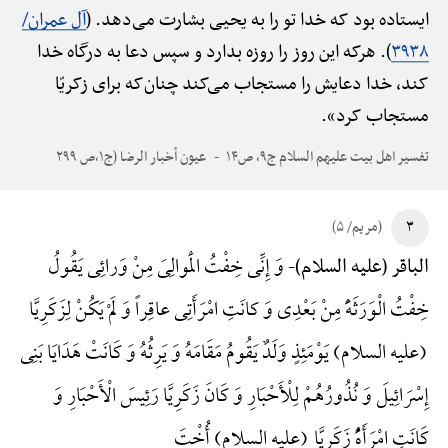
ایستاده بود که خدا تو را به یحیی بشارت می‌دهد. (
آل عمران/
۳۹۳۸
). هرکه این روز را روزه بدارد و سپس دعا به درگاه خدا
کند، خدا دعایش را مستجاب می‌کند چنان‌که برای زکریّا
مستجاب کرد».
تفسیر اهل بیت علیهم السلام ج۹، ص۱۴
عیون أخبار الرضا (ج۱،ص ۲۹۹
۳
(مریم/ ۵)
وَ إِنِّی خِفْتُ الْمَوالِیَ مِنْ وَرائِی یَقُولُ
الباقر (علیه السلام)-
خِفْتُ الْوَرَثَهًَْ مِنْ بَعْدِی وَ کانَتِ امْرَأَتِی عاقِراً وَ لَمْ یَکُنْ لِزَکَرِیَّا
(علیه السلام) یَوْمَئِذٍ وَلَدٌ یَقُومُ مَقَامَهُ وَ یَرِثُهُ وَ کَانَتْ هَدَایَا بَنِی
إِسْرَائِیلَ وَ نُذُورُهُمْ لِلْأَحْبَارِ وَ کَانَ زَکَرِیَّا رَئِیسَ الْأَحْبَارِ وَ
کَانَتِ امْرَأَهًُْ زَکَرِیَّا (علیه السلام) أُخْتَ