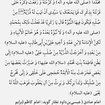
مُحَمَّداً (صلی الله علیه و آله) وَ کَرَّمْتَهُ وَ رَفَعْتَ ذِکْرَهُ حَتَّی
قَرَنْتَهُ بِذِکْرِکَ فَمَا یَمْنَعُکَ یَا سَیِّدِی أَنْ تَهَبَ لَهُ ذُرِّیَّهًًْ مِنْ
صُلْبِهِ فَیَکُونَ فِیهَا النُّبُوَّهًُْ قَالَ یَا زَکَرِیَّا قَدْ فَعَلْتُ ذَلِکَ بِمُحَمَّدٍ
(صلی الله علیه و آله) وَ لَا نُبُوَّهًَْ بَعْدَهُ وَ هُوَ خَاتَمُ الْأَنْبِیَاءِ وَ
لَکِنَّ الْإِمَامَهًَْ لِابْنِ عَمِّهِ وَ أَخِیهِ عَلِیِّ‌بْنِ‌أَبِی‌طَالِبٍ (علیه السلام)
مِنْ بَعْدِهِ وَ أَخْرَجْتُ الذُّرِّیَّهًَْ مِنْ صُلْبِ عَلِیٍّ (علیه السلام) إِلَی
بَطْنِ فَاطِمَهًَْ بِنْتِ مُحَمَّدٍ (سلام الله علیها) وَ صَیَّرْتُ بَعْضَهَا مِنْ
بَعْضٍ فَخَرَجَتْ مِنْهُ الْأَئِمَّهًُْ حُجَجِی عَلَی خَلْقِی وَ إِنِّی مُخْرِجٌ
مِنْ صُلْبِکَ وَلَداً یَرِثُکَ وَ یَرِثُ مِنْ آلِ یَعْقُوبَ فَوَهَبَ اللَّهُ لَهُ
یَحْیَی (علیه السلام).
امام صادق ( عیسی‌بن‌داود نجّار گوید: امام کاظم (برایم