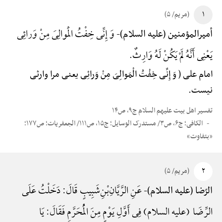
۱
(مریم/ ۵)
وَ إِنِّی خِفْتُ الْمَوالِیَ مِنْ وَرائِی
أمیرالمؤمنین (علیه السلام)-
یَعْنِی أَنَّهُ لَمْ یَکُنْ لَهُ وَارِثٌ.
امام علی ( وَ إِنِّی خِفْتُ الْمَوالِیَ مِنْ وَرائِی یعنی مرا وارثی
نیست.
تفسیر اهل بیت علیهم السلام ج۹، ص۱۴
الکافی؛ ج۶، ص۳/ مستدرک الوسایل؛ ج۱۵، ص۱۱۱/ الجعفریات؛ ص۱۷۷؛
«بتفاوت»
۲
(مریم/ ۵)
عَنِ الرَّیَّانِ‌بْنِ‌شَبِیبٍ قَالَ: دَخَلْتُ عَلَی
الرّضا (علیه السلام)-
الرِّضَا (علیه السلام) فِی أَوَّلِ یَوْمٍ مِنَ الْمُحَرَّمِ فَقَالَ: یَا