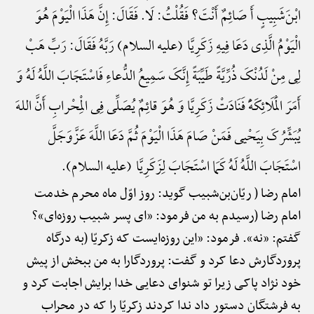
ابْنَ‌شَبِیبٍ أَ صَائِمٌ أَنْتَ؟ فَقُلْتُ: لَا. فَقَالَ: إِنَّ هَذَا الْیَوْمَ هُوَ
الْیَوْمُ الَّذِی دَعَا فِیهِ زَکَرِیَّا (علیه السلام) رَبَّهُ فَقَالَ: رَبِّ هَبْ
لِی مِنْ لَدُنْکَ ذُرِّیَّةً طَیِّبَةً إِنَّکَ سَمِیعُ الدُّعاءِ فَاسْتَجَابَ اللَّهُ لَهُ وَ
أَمَرَ الْمَلَائِکَهًَْ فَنَادَتْ زَکَرِیَّا وَ هُوَ قائِمٌ یُصَلِّی فِی الْمِحْرابِ أَنَّ اللهَ
یُبَشِّرُکَ بِیَحْیی فَمَنْ صَامَ هَذَا الْیَوْمَ ثُمَّ دَعَا اللَّهَ عَزَّ‌وَ‌جَلَّ
اسْتَجَابَ اللَّهُ لَهُ کَمَا اسْتَجَابَ لِزَکَرِیَّا (علیه السلام).
امام رضا ( ریّان‌بن‌شبیب گوید: روز اوّل ماه محرم خدمت
امام رضا (رسیدم به من فرمود: «ای پسر شبیب روزه‌ای»؟
گفتم: «نه». فرمود: «این روزه‌ایست که زکریّا (به درگاه
پروردگارش دعا کرد و گفت: پروردگارا به من ببخش از پیش
خود نژاد پاکی زیرا تو شنوای دعایی خدا برایش اجابت کرد و
به فرشتگان دستور داد ندا کردند زکریّا را که در محراب