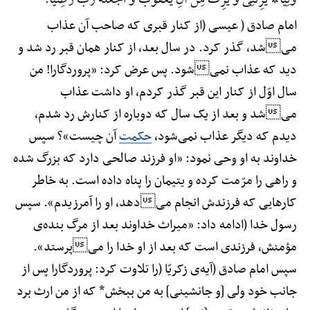
وَلِیًّا* یَرِثُنِی وَ یَرِثُ مِنْ آلِ یَعْقُوبَ وَ اجْعَلْهُ رَبِّ رَضِیًّا.
امام صادق ( عیسی (از کنار قبری که صاحب آن عذاب
میشد، گذر کرد. در سال بعد، از کنار همان قبر رد شد و
دید که عذاب نمیشود. پس عرض کرد: «پروردگارا! من
سال اوّل از کنار این قبر گذر کردم، او داشت عذاب
میشد و بعد از یک سال که دوباره از کنارش رد شدم،
دیدم که دیگر عذاب نمی‌شود،
حکمت
آن چیست»؟ سپس
خداوند به او وحی نمود: «او فرزند صالحی دارد که بزرگ شده
و راهی را مرّمت کرده و یتیمان را پناه داده است. به خاطر
کارهایی که فرزندش انجام میدهد، او را آمرزیدم». سپس
رسول خدا (ادامه داد: «میراث خداوند بعد از مرگ بنده‌ی
مؤمنش، فرزندی است که بعد از او خدا را میپرستد».
سپس امام صادق (آیه‌ی زکریّا (را تلاوت کرد: پروردگارا پس از
جانب خود ولی [و جانشینی] به من ببخش* که از من ارث برد