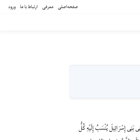
صفحه‌اصلی
معرفی
ارتباط با ما
ورود
بَنِی إِسْرَائِیلَ یُنْسَبُ إِلَیْهِ کُلُّ