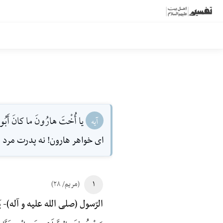
يا أُخْتَ هارُونَ ما كانَ أَبُوكِ ام
آیه
اى خواهر هارون! نه پدرت مرد ب
۱
(مریم/ ۲۸)
یَ
الرّسول (صلی الله علیه و آله)-