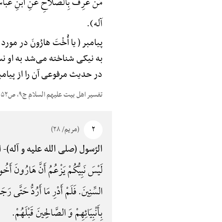
مَنْ عُرِفَ بِالصَّلَاحِ عَنِ ابْنِ عَبَّاسٍ 
آله).
پیامبر ( یا أُخْتَ هارُونَ در 
به نیکی شناخته می‌شد به او نسب
در حدیث مرفوعی آن را از پیامب
تفسیر اهل بیت علیهم السلام ج۹، ص۵۲
۲
(مریم/ ۲۸)
ال
الرّسول (صلی الله علیه و آله)-
لَیْسَ نَبِیُّکُمْ یَزْعُمُ أَنَّ هَارُ
السِّنِینَ. فَلَمْ أَدْرِ مَا أَرُدُّ حَتَّی
بِأَنْبِیَائِهِمْ وَ الصَّالِحِینَ قَبْلَهُمْ.