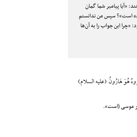
تند: «آیا پیامبر شما گمان
وده است»؟ سپس من ندانستم
 «چرا این جواب را به آن‌ها
کَرُوهُ هُوَ هَارُونُ (علیه السلام)
ر موسی (است».