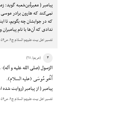
پیامبر ( مغیرهًْ‌بن‌شعبه گوید: 
نمی‌کند که هارون برادر موسی
که در جوابشان چه بگویم، تا اینک
ندادی که آن‌ها با نام پیامبرا
تفسیر اهل بیت علیهم السلام ج۹، ص۵۴
۳
(مریم/ ۲۸)
رُ
الرّسول (صلی الله علیه و آله)-
أَخُو مُوسَی (علیه السلام).
پیامبر ( از پیامبر (روایت شده
تفسیر اهل بیت علیهم السلام ج۹، ص۵۴