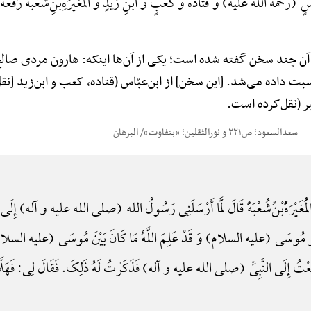
(رحمة الله علیه) وَ قَتَادَهًَْ وَ کَعْبٍ وَ ابْنِ زَیْدٍ وَ الْمُغَیْرَهًِْ‌بْنِ‌شُعْبَهًَْ رَف
مورد آن چند سخن گفته شده است؛ یکی از آن‌ها اینکه: هارون مردی صا
ت داده می‌شد. [این سخن] از ابن‌عبّاس (قتاده، کعب و ابن‌زید [نقل‌
ر (نقل‌کرده است.
سعدالسعود؛ ص۲۲۱ و نورالثقلین؛ «بتفاوت»/ البرهان
ْمُغَیْرَهًُْ‌بْنُ‌شُعْبَهًَْ قَالَ لَمَّا أَرْسَلَنِی رَسُولُ الله (صلی الله علیه و آله) إِلَی أ
ونَ أَخُو مُوسَی (علیه السلام) وَ قَدْ عَلِمَ اللَّهُ مَا کَانَ بَیْنَ مُوسَی (علیه
 رَجَعْتُ إِلَی النَّبِیِّ (صلی الله علیه و آله) فَذَکَرْتُ لَهُ ذَلِکَ. فَقَالَ لِی: فَهَلَّا 