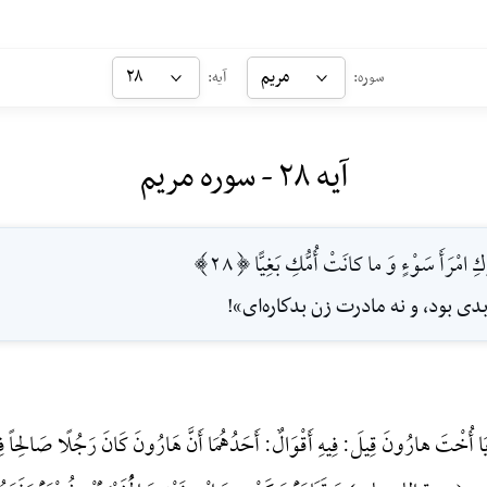
مریم
۲۸
سوره:
آیه:
آیه ۲۸ - سوره مریم
ْرَأَ سَوْءٍ وَ ما كانَتْ أُمُّكِ بَغِيًّا [28]
دى بود، و نه مادرت زن بدكاره‌اى»!
ا أُخْتَ هارُونَ قِیلَ: فِیهِ أَقْوَالٌ: أَحَدُهُمَا أَنَّ هَارُونَ کَانَ رَجُلًا صَالِحاً فِی 