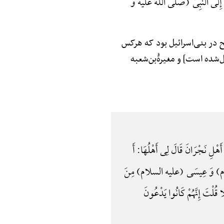
َعَهُ إِلَی النَّبِیِّ (صلی الله علیه و
لح در بنی‌اسرائیل بود که هرکس
شده است] و مغیرهًْ‌بن‌شعبه
َهْلِ نَجْرَانَ قَالَ لِی أَهْلُهَا: أَ
 السلام) وَ عِیسَی (علیه السلام) مِنَ
قُلْتَ إِنَّهُمْ کَانُوا یَدْعُونَ