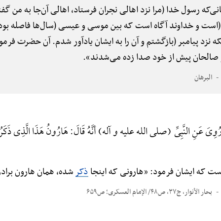
زمانی‌که رسول خدا (مرا نزد اهالی نجران فرستاد، اهالی آن‌جا به من گف
 (است و خداوند آگاه است که بین موسی و عیسی (سال‌ها فاصله ب
ه نزد پیامبر (بازگشتم و آن را به ایشان یادآور شدم. آن حضرت فرمود:
ن و صالحان پیش از خود صدا زده می‌شدند».
البرهان
وِیَ عَنِ النَّبِیِّ (صلی الله علیه و آله) أنَّهُ قَالَ: هَارُونُ هَذَا الَّذِی ذَ
 است که ایشان فرمود: «هارونی که اینجا
ذکر
شده، همان هارون براد
بحار الأنوار، ج۳۷، ص۴۸/ الإمام العسکری؛ ص۶۵۹