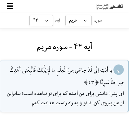
صفحه‌اصلی
مریم
۴۳
سوره:
آیه:
معرفی
آیه ۴۳ - سوره مریم
ارتباط با ما
ورود
يا أَبَتِ إِنِّي قَدْ جاءَني مِنَ الْعِلْمِ ما لَمْ يَأْتِكَ فَاتَّبِعْني أَهْدِكَ
آیه
صِراطاً سَوِيًّا [43]
اى پدر! دانشى براى من آمده كه براى تو نيامده است؛ بنابراين
از من پيروى كن، تا تو را به راه راست هدايت كنم.