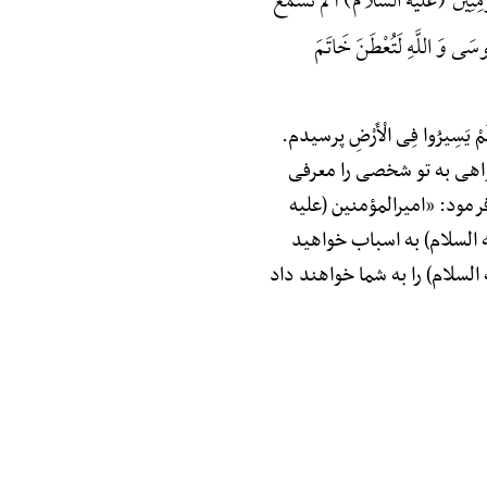
ْمُؤْمِنِینَ (علیه السلام) أَ لَمْ تَسْمَعْ
سَی وَ اللَّهِ لَتُعْطَنَ خَاتَمَ
یَسِیرُوا فِی الْأَرْضِ پرسیدم.
 «می‌خواهی به تو شخصی را معرفی
ود: «امیرالمؤمنین (علیه
یه السلام) به اسباب خواهید
لسلام) را به شما خواهند داد