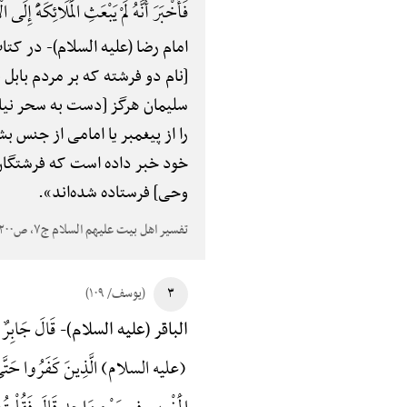
فَأَخْبَرَ أَنَّهُ لَمْ یَبْعَثِ الْمَلَائِکَهًَْ إِلَی
امام رضا (علیه السلام)-
در کتاب
[نام دو فرشته که بر مردم بابل 
سلیمان هرگز [دست به سحر نیالو
را از پیغمبر یا امامی از جنس بشر، 
خود خبر داده است که فرشتگان را
وحی] فرستاده شده‌اند».
تفسیر اهل بیت علیهم السلام ج۷، ص۲۰۰
۳
(یوسف/ ۱۰۹)
قَالَ جَابِرٌ 
الباقر (علیه السلام)-
(علیه السلام) الَّذِینَ کَفَرُوا حَتَّی بَل