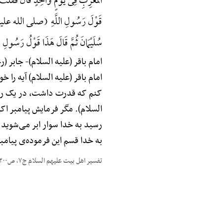
الْمَغْرِبِ فِی یَوْمٍ وَاحِدٍ قَالَ فَقُلْتُ 
قَوْلَ رَسُولِ اللَّهِ (صلی الله علیه و آله)
سُلَیْمَانَ ثُمَّ قَالَ هَذَا قَوْلُ رَس
امام باقر (علیه السلام)-
جابر (رحم
امام باقر (علیه السلام) آیه را خوان
کنم که قدرت داشت، در یک روز
السلام). مگر فرمایش پیامبر اکر
رسید به خدا سوار ابر می‌شوید 
به خدا قسم این فرموده‌ی پیامبر
تفسیر اهل بیت علیهم السلام ج۷، ص۲۰۰