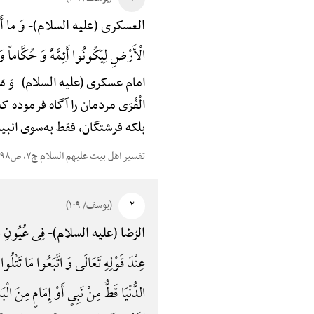
وَ ما أَرْ
العسکری (علیه السلام)-
الْأَرْضِ لِیَکُونُوا أَئِمَّهًًْ وَ حُکَّاماً وَ إِ
امام عسکری (علیه السلام)-
وَ مَ
الْقُرَی مردمان را آگاه فرموده 
بلکه فرشتگان، فقط به‌سوی انبیا
تفسیر اهل بیت علیهم السلام ج۷، ص۱۹۸
۲
(یوسف/ ۱۰۹)
فِی عُیُونِ ا
الرّضا (علیه السلام)-
عِنْدَ قَوْلِهِ تَعَالَی وَ اتَّبَعُوا مَا تَت
الدُّنْیَا قَطُّ مِنْ نَبِیٍ أَوْ إِمَامٍ مِنَ ا