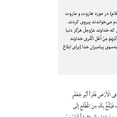
لام) در مورد هاروت و ماروت
ردم می‌خواندند پیروی کردند.
که خداوند عزّوجلّ هرگز دنیا
مْ مِنْ أَهْلِ الْقُری خداوند
‌سوی پیامبران خدا [برای ابلاغ
ِی الْأَرْضِ فَقَرَأَ أَبُو جَعْفَرٍ
َبْلُغُ بِکَ مِنَ الْمَطْلَعِ إِلَی