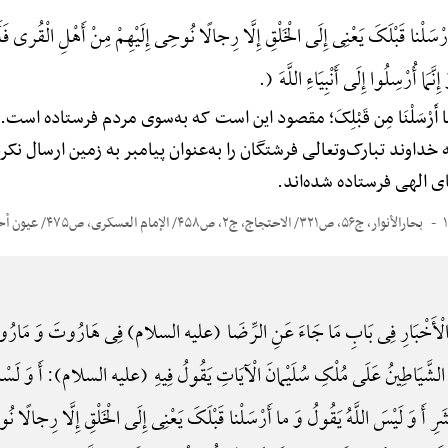
سَلْنا قَبْلَکَ یَعْنِی إِلَی الْخَلْقِ إِلَّا رِجالًا نُوحِی إِلَیْهِمْ مِنْ أَهْلِ الْقُری فَأَخْبَرَ أ
نَّمَا أُرْسِلُوا إِلَی أَنْبِیَاءِ اللَّهَ (.
ا أَرْسَلْنَا مِن قَبْلِکَ؛ مقصود این است که به‌سوی مردم فرستاده است. إِلاَّ رِجَا
که خداوند تبارک‌وتعالی فرشتگان را به‌عنوان پیامبر به زمین ارسال ن
ی الهی فرستاده شده‌اند.
بحارالأنوار، ج۵۶، ص۳۲۱/ الاحتجاج، ج۲، ص۴۵۸/ الإمام العسکری، ص۴۷۵/ عیون أخبارالرضا (ج۱، ص۲۶۹
لْأَخْبَارِ فِی بَابِ مَا جَاءَ عَنِ الرِّضَا (علیه السلام) فِی هَارُوتَ وَ مَارُوتَ
ْلُوا الشَّیَاطِینُ عَلَی مُلْکِ سُلَیْمانَ الْآیَاتِ یَقُولُ فِیهِ (علیه السلام): أَ وَ لَسْتَ تَع
لْبَشَرِ أَ وَ لَیْسَ اللَّهُ یَقُولُ وَ ما أَرْسَلْنا قَبْلَکَ یَعْنِی إِلَی الْخَلْقِ إِلَّا رِجالًا