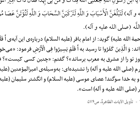
یَا ابْنَ رَسُولِ اللَّهِ جَعَلَنِیَ اللَّهُ فِدَاکَ وَ مَنْ لِی بِهَذَا فَقَالَ ذَاکَ أَمِیرُ ال
 لَتَبْلُغَنَّ الْأَسْبَابَ وَ اللَّهِ لَتَرْکَبَنَّ السَّحَابَ وَ اللَّهِ لَتُؤْتَنَّ عَصَا مُو
ُولِ اللَّه (صلی الله علیه و آله).
ة الله علیه) گوید: از امام باقر (علیه السلام) درباره‌ی این آیه‌ی أَ فَلَمْ 
د: وَ الَّذِینَ کَفَرُوا تا رسید به أَ فَلَمْ یَسِیرُوا فِی الْأَرْضِ فرمود:
 تو را از مشرق به مغرب برساند»؟ گفتم: «چنین کسی کیست»؟ فرم
م (صلی الله علیه و آله) را نشنیده‌ای: به‌وسیله‌ی امیرالمؤمنین (عل
و به خدا سوگند! عصای موسی (علیه السلام) و انگشتر سلیمان (علیه ا
 (صلی الله علیه و آله) است».
تأویل الآیات الظاهرهًْ، ص۵۷۴