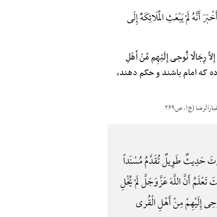
َنَّهُ لَمْ یَبْعَثِ الْمَلَائِکَهًَْ إِلَی
لًا نُّوحِی إِلَیْهِم مِّنْ أَهْلِ
کرده که امام باشند و حکم دهند،
 حَدِیثٌ طَوِیلٌ تُقَدَّمُ مُسْنَداً
ْلَمُ أَنَّ اللَّهَ عَزَّوَجَلَّ لَمْ یُخْلِ
 نُوحِی إِلَیْهِمْ مِنْ أَهْلِ الْقُری