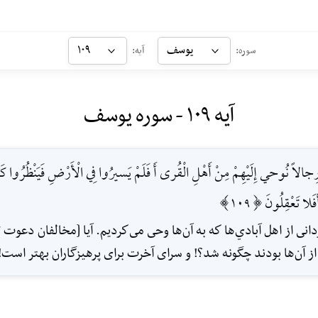
یوسف
۱۰۹
سوره:
آیه:
آیه ۱۰۹ - سوره یوسف
 رِجالاً نُوحي إِلَيْهِمْ مِنْ أَهْلِ الْقُرى أَ فَلَمْ يَسيرُوا فِي الْأَرْضِ فَيَنْظُرُوا كَي
فَلا تَعْقِلُونَ [109]
انى از اهل آبادي‌ها كه به آن‌ها وحى مى‌كرديم. آيا [مخالفان دعوت ت
 آن‌ها بودند چگونه شد؟! و سراى آخرت براى پرهيزگاران بهتر است! آ