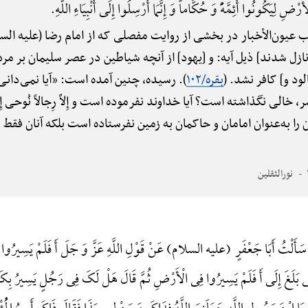
 الْأَرْضِ لِیَکُونُوا أَئِمَّهًًْ وَ حُکَّاماً وَ إِنَّمَا أُرْسِلُوا إِلَی أَنْبِیَاءِ اللَّهِ.
 عیون‌الأخبار در بخشی از روایت مفصلی که از امام رضا (علیه الس
نازل شدند] ذیل آیه: و [یهود] از آنچه شیاطین در عصر سلیمان بر م
د و] کافر نشد. (
بقره/۱۰۲
). رسیده، چنین آمده است: «آیا نمی‌دانی 
خالی نگذاشته است؟ آیا خداوند نفرموده است و إِلاَّ رِجالاً نُوحی إِلَیْهِ
 به‌عنوان امامان و حاکمان به زمین نفرستاده است بلکه آنان فقط به
نورالثقلین
سَأَلْتُ أَبَا جَعْفَرٍ (علیه السلام) عَنْ قَوْلِ اللَّهِ عَزَّ وَ جَلَ أَ فَلَمْ یَسِیرُوا ف
َغَ إِلَی أَ فَلَمْ یَسِیرُوا فِی الْأَرْضِ ثُمَّ قَالَ هَلْ لَکَ فِی رَجُلٍ یَسِیرُ بِکَ فَی