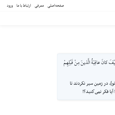
صفحه‌اصلی
معرفی
ارتباط با ما
ورود
ْفَ كانَ عاقِبَةُ الَّذينَ مِنْ قَبْلِهِمْ
و]، در زمين سير نكردند تا
يا فكر نمى‌كنيد؟!