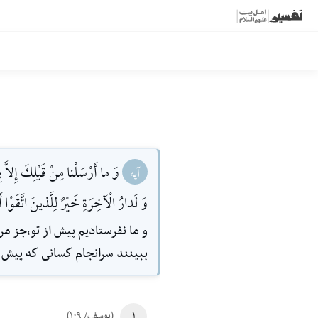
وَ ما أَرْسَلْنا مِنْ قَبْلِكَ إِلاَّ
آیه
وَ لَدارُ الْآخِرَةِ خَيْرٌ لِلَّذينَ اتَّقَوْا أَ
و ما نفرستاديم پيش از تو،جز مرد
ببينند سرانجام كسانى كه پيش از
۱
(یوسف/ ۱۰۹)