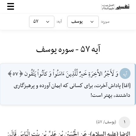
صفحه‌اصلی
یوسف
۵۷
سوره:
آیه:
معرفی
آیه ۵۷ - سوره یوسف
ارتباط با ما
ورود
وَ لَأَجْرُ الاَْخِرَةِ خَيرٌْ لِّلَّذِينَ ءَامَنُواْ وَ كاَنُواْ يَتَّقُون [57]
آیه
[امّا] پاداش آخرت، براى كسانى كه ايمان آورده و پرهيزگارى
داشتند، بهتر است!
۱
(یوسف/ ۵۷)
عَنِ الْحُسَیْنِ بْنِ عَلِیِّ بْنِ بِنْتِ إِلْیَاسَ قَالَ:
الرّضا (علیه السلام)-