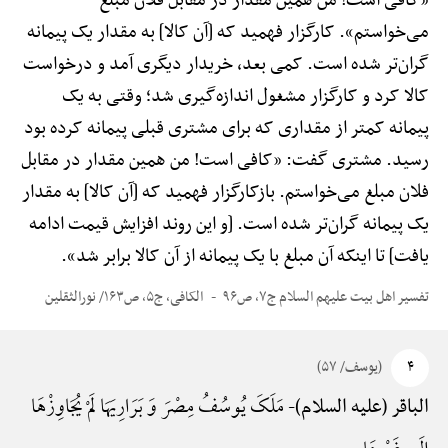
«کافی است! من همین مقدار در مقابل فلان مبلغ
می‌خواستم». کارگزار فهمید که [آن کالا] به مقدار یک پیمانه
گران‌تر شده است. کمی بعد، خریدار دیگری آمد و درخواست
کالا کرد و کارگزار مشغول اندازه‌گیری شد؛ وقتی به یک
پیمانه کمتر از مقداری که برای مشتری قبلی پیمانه کرده بود
رسید. مشتری گفت: «کافی است! من همین مقدار در مقابل
فلان مبلغ می‌خواستم. بازکارگزار فهمید که [آن کالا] به مقدار
یک پیمانه گران‌تر شده است. [و این روند افزایش قیمت ادامه
یافت] تا اینکه آن مبلغ با یک پیمانه از آن کالا برابر شد».
تفسیر اهل بیت علیهم السلام ج۷، ص۹۶
الکافی، ج۵، ص۱۶۳/ نورالثقلین
۴
(یوسف/ ۵۷)
مَلَکَ یُوسُفُ مِصْرَ وَ بَرَارِیَهَا لَمْ یُجَاوِزْهَا
الباقر (علیه السلام)-