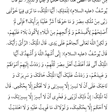
مِنَ الْمُلْکِ مَا أَعْطَی هَذَا الْمَلِکَ حُکْماً وَ عِلْماً وَ تَدْبِیراً. ثُمَّ قَالَ
یُوسُفُ (علیه السلام) لِلْمَلِکِ: أَیُّهَا الْمَلِکُ، مَا تَرَی فِیمَا خَوَّلَنِی
رَبِّی مِنْ مُلْکِ مِصْرَ وَ مَا حَوْلَهَا أَ شَرٌّ عَلَیْنَا بِرَأْیِکَ؟ فَإِنِّی لَمْ
أُصْلِحْهُمْ لِأُفْسِدَهُمْ وَ لَمْ أُنْجِهِمْ مِنَ الْبَلَاءِ لِأَکُونَ بَلَاءً عَلَیْهِمْ،
وَ لَکِنَّ اللَّهَ تَعَالَی أَنْجاهُمْ عَلَی یَدِی. قَالَ الْمَلِکُ: الرَّأْیُ رَأْیُکَ.
قَالَ یُوسُفُ (علیه السلام): إِنِّی أُشْهِدُ اللَّهَ وَ أُشْهِدُکَ أَیُّهَا
الْمَلِکُ أَنِّی قَدْ أَعْتَقْتُ أَهْلَ مِصْرَ کُلِّهِمْ، وَ رَدَدْتُ إِلَیْهِمْ أَمْوَالَهُمْ
وَ عَبِیدَهُمْ، وَ رَدَدْتُ عَلَیْکَ أَیُّهَا الْمَلِکُ خَاتَمَکَ وَ سَرِیرَکَ وَ
تَاجَکَ عَلَی أَنْ لَا تَسِیرَ إِلَّا بِسِیرَتِی وَ لَا تَحْکُمَ إِلَّا بِحُکْمِی. قَالَ
لَهُ الْمَلِکُ: إِنَّ ذَلِکَ لَزَیْنِی وَ فَخْرِی أَنْ لَا أَسِیرَ إِلَّا بِسِیرَتِکَ، وَ
لَا أَحْکَمَ إِلَّا بِحُکْمِکَ، وَ لَوْلَاکَ مَا قَوِیتُ عَلَیْهِ وَ لَا اهْتَدَیْتُ