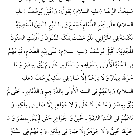
سَمِعْتُ الرِّضَا (علیه السلام) یَقُولُ: وَ أَقْبَلَ یُوسُفُ (علیه
السلام) عَلَی جَمْعِ الطَّعَامِ فَجَمَعَ فِی السَّبْعِ السِّنِینَ الْمُخْصِبَهًِْ
فَکَبَسَهُ فِی الْخَزَائِنِ. فَلَمَّا مَضَتْ تِلْکَ السِّنُونَ وَ أَقْبَلَتِ السِّنُونَ
الْمُجْدِبَهًِْ، أَقْبَلَ یُوسُفُ (علیه السلام) عَلَی بَیْعِ الطَّعَامِ، فَبَاعَهُمْ
فِی السَّنَهًِْ الْأُولَی بِالدَّرَاهِمِ وَ الدَّنَانِیرِ حَتَّی لَمْ یَبْقَ بِمِصْرَ وَ مَا
حَوْلَهَا دِینَارٌ وَ لَا دِرْهَمٌ إِلَّا صَارَ فِی مِلْکِ یُوسُفَ (علیه
السلام) وَ بَاعَهُمْ فِی السنه الْأُولَی بِالدَّرَاهِمِ وَ الدَّنَانِیرِ، حَتَّی لَمْ
یَبْقَ بِمِصْرَ وَ مَا حَوْلَهَا حَلِّی وَ لَا جَوَاهِرِ إِلَّا صَارَ فِی مِلْکِهِ. وَ
بَاعَهُمْ فِی السَّنَهًِْ الثَّانِیَهًِْ بِالْحُلِیِّ وَ الْجَوَاهِرِ حَتَّی لَمْ یَبْقَ بِمِصْرَ وَ مَا
حَوْلَهَا حُلِیٌّ وَ لَا جَوْهَرٌ إِلَّا صَارَ فِی مِلْکِهِ. وَ بَاعَهُمْ فِی السَّنَهًِْ