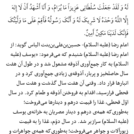
لَهُ وَ لَقَدْ جَعَلْتَ سُلْطَانِی عَزِیزاً مَا یُرَامُ، وَ أَنَا أَشْهَدُ أَنْ لَا إِلهَ
إِلَّا اللَّهُ وَحْدَهُ لَا شَرِیکَ لَهُ وَ أَنَّکَ رَسُولُهُ فَأَقِمْ عَلَی مَا وَلَّیْتُکَ
فَإِنَّکَ لَدَیْنَا مَکِینٌ أَمِینٌ.
امام رضا (علیه السلام)-
حسین‌بن‌علی‌بن‌بنت الیاس گوید: از
امام رضا (علیه السلام) شنیدم که می‌فرمود: «یوسف (علیه
السلام) به کار جمع‌آوری آذوقه مشغول شد و در طول آن هفت
سال حاصلخیز و پربار، آذوقه‌ی زیادی جمع‌آوری کرد و در
انبارها قرار داد. وقتی آن هفت سال گذشت و هفت سال
قحطی فرارسید، اقدام به فروختن آذوقه و طعام کرد. در سال
اوّل قحطی، غذا را قیمت درهم و دینارها می‌فروخت؛
به‌طوری‌که همه‌ی درهم و دینار مصریان به خزانه‌ی یوسف
(علیه السلام) سرازیر شد. در سال دوّم، غذا را به قیمت
زیورآلات و جواهر می‌فروخت؛ به‌طوری‌که همه‌ی جواهرات و