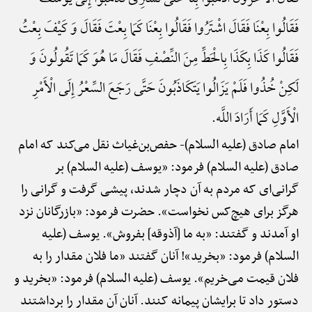
فَقَالُوا بِعْنَا فَقَالَ اشْتَرُوا فَقَالُوا بِعْنَا کَمَا بِعْتَ فَقَالَ وَ کَیْفَ بِعْتُ
فَقَالُوا کَذَا بِکَذَا بِالْحَطِّ مِنَ النِّصْفِ فَقَالَ مَا هُوَ کَمَا تَقُولُونَ وَ
لَکِنْ خُذُوا فَلَمْ یَزَالُوا یَتَکَاذَبُونَ حَتَّی رَجَعَ السِّعْرُ إِلَی الْأَمْرِ
الْأَوَّلِ کَمَا أَرَادَ اللَّه.
امام صادق (علیه السلام)-
حفص‌بن‌غیاث نقل می‌کند که امام
صادق (علیه السلام) فرمود: «یوسف (علیه السلام) بر
گرانی‌ای که مردم به آن دچار شدند، پیشی گرفت و گرانی را
هرگز برای هیچ‌کس نخواست». حضرت فرمود: «بازرگانان نزد
او آمدند و گفتند: «به ما [آذوقه] بفروش». یوسف (علیه
السلام) فرمود: «بخرید»! آنان گفتند «ما فلان مقدار را به
فلان قیمت می‌خریم». یوسف (علیه السلام) فرمود: «بخرید و
دستور داد تا برایشان پیمانه کنند. آنان آن مقدار را برداشتند