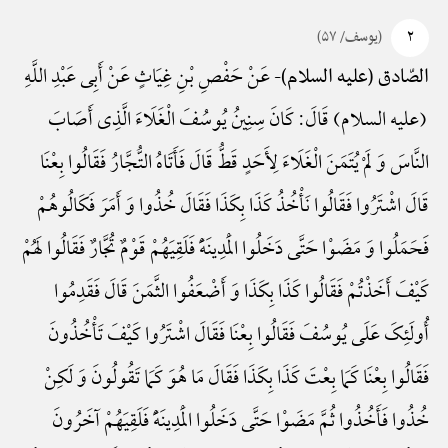
۲
(یوسف/ ۵۷)
عَنْ حَفْصِ بْنِ غِیَاثٍ عَنْ أَبِی عَبْدِ اللَّهِ
الصّادق (علیه السلام)-
(علیه السلام) قَالَ: کَانَ سِنِینُ یُوسُفَ الْغَلَاءَ الَّذِی أَصَابَ
النَّاسَ وَ لَمْ یُتَمَنَ الْغَلَاءَ لِأَحَدٍ قَطُّ قَالَ فَأَتَاهُ التُّجَّارُ فَقَالُوا بِعْنَا
قَالَ اشْتَرُوا فَقَالُوا نَأْخُذُ کَذَا بِکَذَا فَقَالَ خُذُوا وَ أَمَرَ فَکَالُوهُمْ
فَحَمَلُوا وَ مَضَوْا حَتَّی دَخَلُوا الْمَدِینَهًَْ فَلَقِیَهُمْ قَوْمٌ تُجَّارٌ فَقَالُوا لَهُمْ
کَیْفَ أَخَذْتُمْ فَقَالُوا کَذَا بِکَذَا وَ أَضْعَفُوا الثَّمَنَ قَالَ فَقَدِمُوا
أُولَئِکَ عَلَی یُوسُفَ فَقَالُوا بِعْنَا فَقَالَ اشْتَرُوا کَیْفَ تَأْخُذُونَ
فَقَالُوا بِعْنَا کَمَا بِعْتَ کَذَا بِکَذَا فَقَالَ مَا هُوَ کَمَا تَقُولُونَ وَ لَکِنْ
خُذُوا فَأَخُذُوا ثُمَّ مَضَوْا حَتَّی دَخَلُوا الْمَدِینَهًَْ فَلَقِیَهُمْ آخَرُونَ