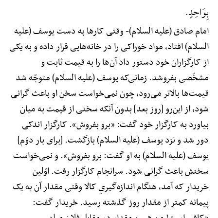
بِوَاحِدٍ.
امام صادق (علیه السلام)-
وقتی کارها به دست یوسف (علیه
السلام) افتاد، مواد خوراکی را در خانه‌هایی قرار داده و به یکی
از کارگزاران خود دستور داد آن‌ها را به قیمت ثابت و
مشخّصی بفروشد. زمانی‌که یوسف (علیه السلام) متوجّه شد
قیمت‌ها بالاتر می‌رود، چون نمی‌خواست سخن او باعث گرانی
شود، از این‌رو [روز بعد] بدون آنکه سخنی از قیمت به میان
بیاورد به کارگزار خود گفت: «برو بفروش». کارگزار اندکی
دور شد و نزد یوسف (علیه السلام) بازگشت. [برای بار دوّم]
یوسف (علیه السلام) به او گفت: برو بفروش». و نمی‌خواست
سخنش باعث گرانی شود. سرانجام کارگزار رفت. اوّلین
خریدار که آمد، هنگام اندازه‌گیریِ کالا وقتی مقدار آن به یک
پیمانه کمتر از مقدار روز گذشته رسید. خریدار گفت: