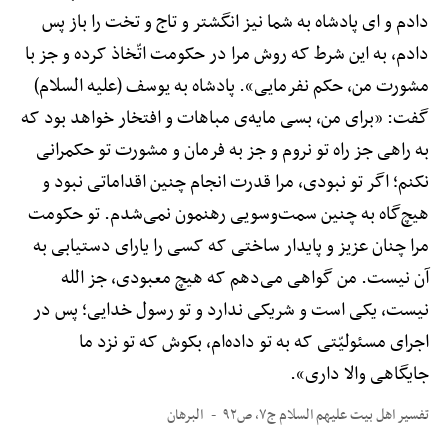
دادم و ای پادشاه به شما نیز انگشتر و تاج و تخت را باز پس
دادم، به این شرط که روش مرا در حکومت اتّخاذ کرده و جز با
مشورت من، حکم نفرمایی». پادشاه به یوسف (علیه السلام)
گفت: «برای من، بسی مایه‌ی مباهات و افتخار خواهد بود که
به راهی جز راه تو نروم و جز به فرمان و مشورت تو حکمرانی
نکنم؛ اگر تو نبودی، مرا قدرت انجام چنین اقداماتی نبود و
هیچ‌گاه به چنین سمت‌وسویی رهنمون نمی‌شدم. تو حکومت
مرا چنان عزیز و پایدار ساختی که کسی را یارای دستیابی به
آن نیست. من گواهی می‌دهم که هیچ معبودی، جز الله
نیست، یکی است و شریکی ندارد و تو رسول خدایی؛ پس در
اجرای مسئولیّتی که به تو داده‌ام، بکوش که تو نزد ما
جایگاهی والا داری».
تفسیر اهل بیت علیهم السلام ج۷، ص۹۲
البرهان