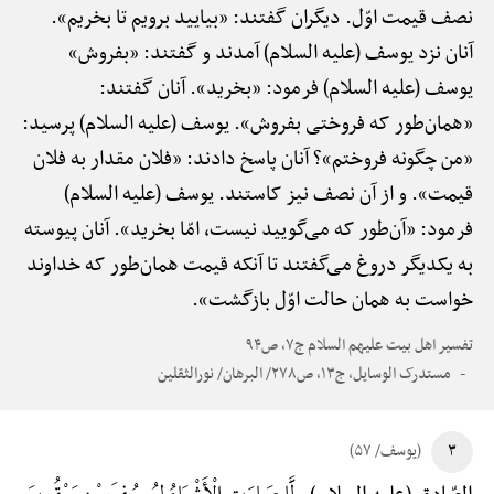
نصف قیمت اوّل. دیگران گفتند: «بیایید برویم تا بخریم».
آنان نزد یوسف (علیه السلام) آمدند و گفتند: «بفروش»
یوسف (علیه السلام) فرمود: «بخرید». آنان گفتند:
«همان‌طور که فروختی بفروش». یوسف (علیه السلام) پرسید:
«من چگونه فروختم»؟ آنان پاسخ دادند: «فلان مقدار به فلان
قیمت». و از آن نصف نیز کاستند. یوسف (علیه السلام)
فرمود: «آن‌طور که می‌گویید نیست، امّا بخرید». آنان پیوسته
به یکدیگر دروغ می‌گفتند تا آنکه قیمت همان‌طور که خداوند
خواست به همان حالت اوّل بازگشت».
تفسیر اهل بیت علیهم السلام ج۷، ص۹۴
مستدرک الوسایل، ج۱۳، ص۲۷۸/ البرهان/ نورالثقلین
۳
(یوسف/ ۵۷)