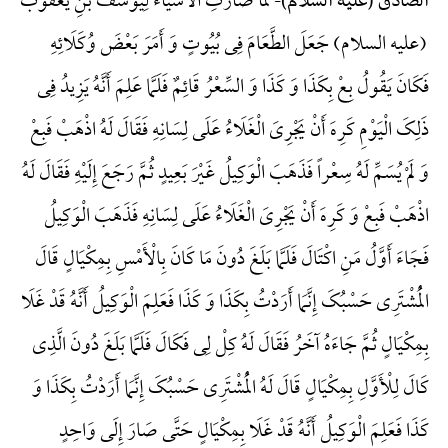
لَمَّا صَارَتِ الْأَشْیَاءُ لِیُوسُفَ بْنِ یَعْقُوبَ
الصّادق (علیه السلام)-
(علیه السلام) جَعَلَ الطَّعَامَ فِی بُیُوتٍ وَ أَمَرَ بَعْضَ وُکَلَائِهِ
فَکَانَ یَقُولُ بِعْ بِکَذَا وَ کَذَا وَ السِّعْرُ قَائِمٌ فَلَمَّا عَلِمَ أَنَّهُ یَزِیدُ فِی
ذَلِکَ الْیَوْمِ کَرِهَ أَنْ یَجْرِیَ الْغَلَاءُ عَلَی لِسَانِهِ فَقَالَ لَهُ اذْهَبْ فَبِعْ
وَ لَمْ یُسَمِّ لَهُ سِعْراً فَذَهَبَ الْوَکِیلُ غَیْرَ بَعِیدٍ ثُمَّ رَجَعَ إِلَیْهِ فَقَالَ لَهُ
اذْهَبْ فَبِعْ وَ کَرِهَ أَنْ یَجْرِیَ الْغَلَاءُ عَلَی لِسَانِهِ فَذَهَبَ الْوَکِیلُ
فَجَاءَ أَوَّلُ مَنِ اکْتَالَ فَلَمَّا بَلَغَ دُونَ مَا کَانَ بِالْأَمْسِ بِمِکْیَالٍ قَالَ
الْمُشْتَرِی حَسْبُکَ إِنَّمَا أَرَدْتُ بِکَذَا وَ کَذَا فَعَلِمَ الْوَکِیلُ أَنَّهُ قَدْ غَلَا
بِمِکْیَالٍ ثُمَّ جَاءَهُ آخَرُ فَقَالَ لَهُ کِلْ لِی فَکَالَ فَلَمَّا بَلَغَ دُونَ الَّذِی
کَالَ لِلْأَوَّلِ بِمِکْیَالٍ قَالَ لَهُ الْمُشْتَرِی حَسْبُکَ إِنَّمَا أَرَدْتُ بِکَذَا وَ
کَذَا فَعَلِمَ الْوَکِیلُ أَنَّهُ قَدْ غَلَا بِمِکْیَالٍ حَتَّی صَارَ إِلَی وَاحِدٍ