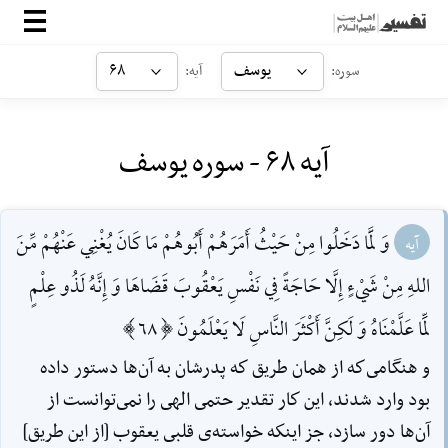
صفحه‌اصلی
یوسف
۶۸
سوره:
آیه:
معرفی
آیه ۶۸ - سوره یوسف
ارتباط با ما
ورود
وَ لَمَّا دَخَلُوا مِنْ حَيْثُ أَمَرَهُمْ أَبُوهُمْ مَا كَانَ يُغْنِي عَنْهُمْ مِّنَ
آیه
اللهِ مِنْ شَيْءٍ إِلَّا حَاجَةً فِي نَفْسِ يَعْقُوبَ قَضَاهَا وَ إِنَّهُ لَذُو عِلْمٍ
لِّمَا عَلَّمْنَاهُ وَ لَكِنَّ أَكْثَرَ النَّاسِ لَا يَعْلَمُونَ [68]
و هنگامى‌كه از همان طريق كه پدرشان به آن‌ها دستور داده
بود وارد شدند، اين كار تقدير حتمى الهى را نمى‌توانست از
آن‌ها دور سازد، جز اينكه خواسته‌ی قلبى يعقوب [از اين طريق]