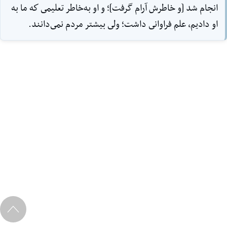
انجام شد [و خاطرش آرام گرفت]؛ و او به‌خاطر تعليمى كه ما به
او داديم، علم فراوانى داشت؛ ولى بيشتر مردم نمى‌دانند.