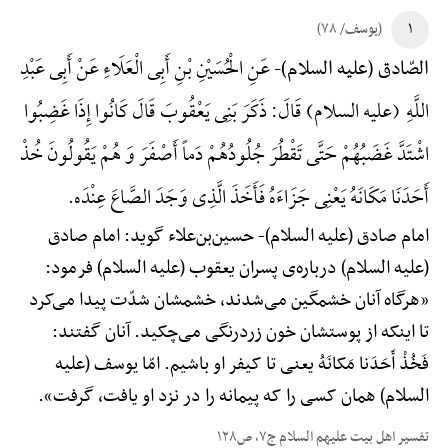
۱
(یوسف/ ۷۸)
عَنِ الْحُسَیْنِ بْنِ أَبِی الْعَلَاءِ عَنْ أَبِی عَبْدِ
الصّادق (علیه السلام)-
اللَّهِ (علیه السلام) قَالَ: ذَکَرَ بَنِی یَعْقُوبَ قَالَ کَانُوا إِذَا غَضِبُوا
اشْتَدَّ غَضَبُهُمْ حَتَّی تَقْطُرَ جُلُودُهُمْ دَماً أَصْفَرَ وَ هُمْ یَقُولُونَ خُذْ
أَحَدَنَا مَکَانَهُ یَعْنِی جَزَاءَهُ فَأَخَذَ الَّذِی وَجَدَ الصَّاعَ عِنْدَه.
امام صادق (علیه السلام)-
حسین‌بن‌علاء گوید: امام صادق
(علیه السلام) درباره‌ی پسران یعقوب (علیه السلام) فرمود:
«هرگاه آنان خشمگین می‌شدند، خشمشان شدّت پیدا می‌کرد
تا اینکه از پوستشان خون زردرنگی می‌چکید. آنان گفتند:
فَخُذْ أَحَدَنا مَکانَهُ یعنی تا کیفر او باشیم. امّا یوسف (علیه
السلام) همان کسی را که پیمانه را در نزد او یافت، گرفت».
تفسیر اهل بیت علیهم السلام ج۷، ص۱۲۸