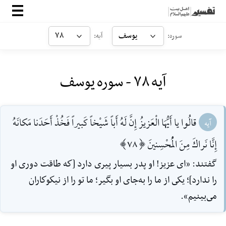
صفحه‌اصلی
یوسف
۷۸
سوره:
آیه:
معرفی
آیه ۷۸ - سوره یوسف
ارتباط با ما
ورود
قالُوا يا أَيُّهَا الْعَزيزُ إِنَّ لَهُ أَباً شَيْخاً كَبيراً فَخُذْ أَحَدَنا مَكانَهُ
آیه
إِنَّا نَراكَ مِنَ الْمُحْسِنينَ [78]
گفتند: «اى عزيز! او پدر بسيار پيرى دارد [كه طاقت دورى او
را ندارد]؛ يكى از ما را به‌جاى او بگير؛ ما تو را از نيكوكاران
مى‌بينيم».