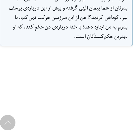
پدرتان از شما پيمان الهى گرفته و پيش از اين درباره‌ی يوسف
نيز، كوتاهى كرديد؟! من از اين سرزمين حركت نمى‌كنم، تا
پدرم به من اجازه دهد؛ يا خدا درباره‌ی من حكم كند، كه او
بهترين حكم‌كنندگان است.