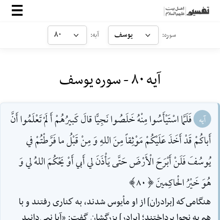
صفحه‌اصلی
یوسف
۸۰
سوره:
آیه:
معرفی
آیه ۸۰ - سوره یوسف
ارتباط با ما
ورود
فَلَمَّا اسْتَيْأَسُوا مِنْهُ خَلَصُوا نَجِيًّا قالَ كَبيرُهُمْ أَ لَمْ تَعْلَمُوا أَنَّ
آیه
أَباكُمْ قَدْ أَخَذَ عَلَيْكُمْ مَوْثِقاً مِنَ اللهِ وَ مِنْ قَبْلُ ما فَرَّطْتُمْ في
يُوسُفَ فَلَنْ أَبْرَحَ الْأَرْضَ حَتَّى يَأْذَنَ لي أَبي أَوْ يَحْكُمَ اللهُ لي وَ
هُوَ خَيْرُ الْحاكِمينَ [80]
هنگامى‌كه [برادران] از او مأيوس شدند، به كنارى رفتند و با
هم به نجوا پرداختند؛ [برادر] بزرگشان گفت: «آيا نمى‌دانيد