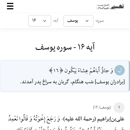
صفحه‌اصلی
یوسف
۱۶
سوره:
آیه:
معرفی
آیه ۱۶ - سوره یوسف
ارتباط با ما
ورود
وَ جاؤُ أَباهُمْ عِشاءً يَبْكُون [16]
آیه
[برادران يوسف] شب هنگام، گريان به سراغ پدر آمدند.
۱
(یوسف/ ۱۶)
وَ رَجَعَ إِخْوَتُهُ وَ قَالُوا نَعْمِدُ
علی‌بن‌إبراهیم (رحمة الله علیه)-