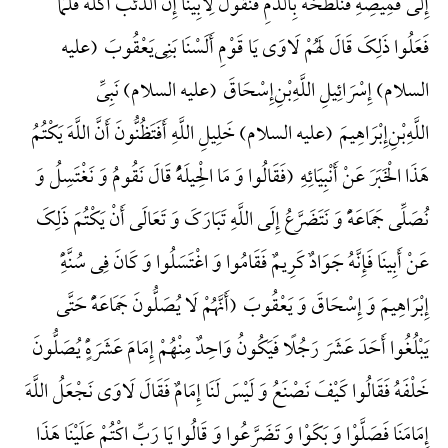
إِلَی قَمِیصِهِ فَنُلَطِّخُهُ بِالدَّمِ فَنَقُولُ لِأَبِینَا إِنَّ الذِّئْبَ أَکَلَهُ فَلَمَّا
فَعَلُوا ذَلِکَ قَالَ لَهُمْ لَاوَی یَا قَوْمِ أَ‌لَسْنَا بَنِی‌یَعْقُوبَ (علیه
السلام) إِسْرَائِیلِ اللَّهِ‌بْنِ‌إِسْحَاقَ (علیه السلام) نَبِیِّ
اللَّهِ‌بْنِ‌إِبْرَاهِیمَ (علیه السلام) خَلِیلِ اللَّهِ أَ‌فَتَظُنُّونَ أَنَّ اللَّهَ یَکْتُمُ
هَذَا الْخَبَرَ عَنْ أَنْبِیَائِهِ (فَقَالُوا وَ مَا الْحِیلَهًُْ قَالَ نَقُومُ وَ نَغْتَسِلُ وَ
نُصَلِّی جَمَاعَهًًْ وَ نَتَضَرَّعُ إِلَی اللَّهِ تَبَارَکَ وَ تَعَالَی أَنْ یَکْتُمَ ذَلِکَ
عَنْ أَبِینَا فَإِنَّهُ جَوَادٌ کَرِیمٌ فَقَامُوا وَ اغْتَسَلُوا وَ کَانَ فِی سُنَّهًِْ
إِبْرَاهِیمَ وَ إِسْحَاقَ وَ یَعْقُوبَ (أَنَّهُمْ لَا یُصَلُّونَ جَمَاعَهًًْ حَتَّی
یَبْلُغُوا أَحَدَ عَشَرَ رَجُلًا فَیَکُونُ وَاحِدٌ مِنْهُمْ إِمَامَ عَشَرَهًٍْ یُصَلُّونَ
خَلْفَهُ فَقَالُوا کَیْفَ نَصْنَعُ وَ لَیْسَ لَنَا إِمَامٌ فَقَالَ لَاوَی نَجْعَلُ اللَّهَ
إِمَامَنَا فَصَلَّوْا وَ بَکَوْا وَ تَضَرَّعُوا وَ قَالُوا یَا رَبِّ اکْتُمْ عَلَیْنَا هَذَا