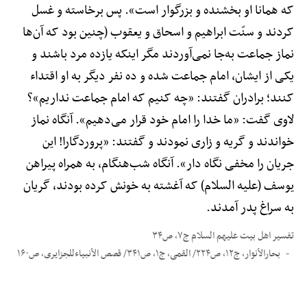
که همانا او بخشنده و بزرگوار است». پس برخاسته و غسل
کردند و سنّت ابراهیم و اسحاق و یعقوب (چنین بود که آن‌ها
نماز جماعت به‌جا نمی‌آوردند مگر اینکه یازده مرد باشند و
یکی از ایشان، امام جماعت شده و ده نفر دیگر به او اقتداء
کنند؛ برادران گفتند: «چه کنیم که امام جماعت نداریم»؟
لاوی گفت: «ما خدا را امام خود قرار می‌دهیم». آنگاه نماز
خواندند و گریه و زاری نمودند و گفتند: «پروردگارا! این
جریان را مخفی نگاه دار». آنگاه شب‌هنگام، به همراه پیراهن
یوسف (علیه السلام) که آغشته به خونش کرده بودند، گریان
به سراغ پدر آمدند.
تفسیر اهل بیت علیهم السلام ج۷، ص۳۴
بحارالأنوار، ج۱۲، ص۲۲۴/ القمی، ج۱، ص۳۴۱/ قصص الأنبیاءللجزایری، ص۱۶۰