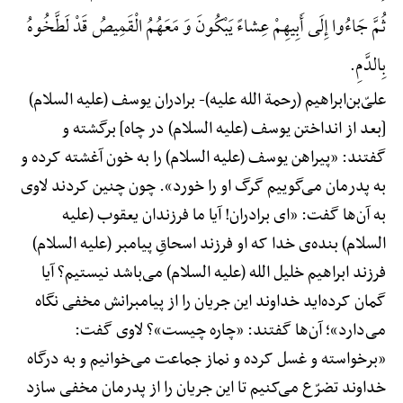
ثُمَّ جَاءُوا إِلَی أَبِیهِمْ عِشاءً یَبْکُونَ وَ مَعَهُمُ الْقَمِیصُ قَدْ لَطَّخُوهُ
بِالدَّمِ.
علیّ‌بن‌ابراهیم (رحمة الله علیه)-
برادران یوسف (علیه السلام)
[بعد از انداختن یوسف (علیه السلام) در چاه] برگشته و
گفتند: «پیراهن یوسف (علیه السلام) را به خون آغشته کرده و
به پدرمان می‌گوییم گرگ او را خورد». چون چنین کردند لاوی
به آن‌ها گفت: «ای برادران! آیا ما فرزندان یعقوب (علیه
السلام) بنده‌ی خدا که او فرزند اسحاقِ پیامبر (علیه السلام)
فرزند ابراهیم خلیل الله (علیه السلام) می‌باشد نیستیم؟ آیا
گمان کرده‌اید خداوند این جریان را از پیامبرانش مخفی نگاه
می‌دارد»؛ آن‌ها گفتند: «چاره چیست»؟ لاوی گفت:
«برخواسته و غسل کرده و نماز جماعت می‌خوانیم و به درگاه
خداوند تضرّع می‌کنیم تا این جریان را از پدرمان مخفی سازد