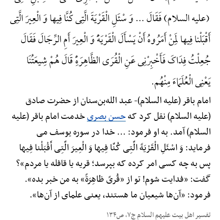
(علیه السلام) فَقَالَ ... وَ سْئَلِ الْقَرْیَةَ الَّتِی کُنَّا فِیها وَ الْعِیرَ الَّتِی
أَقْبَلْنا فِیها لِمَنْ أَمَرُوهُ أَنْ یَسْأَلَ الْقَرْیَهًَْ وَ الْعِیرَ أَمِ الرِّجَالَ فَقَالَ
جُعِلْتُ فِدَاکَ فَأَخْبِرْنِی عَنِ الْقُرَی الظَّاهِرَهًِْ قَالَ هُمْ شِیعَتُنَا
یَعْنِی الْعُلَمَاءَ مِنْهُم.
امام باقر (علیه السلام)- عبد الله‌بن‌سنان از حضرت صادق
(علیه السلام) نقل کرد که
حسن بصری
خدمت امام باقر (علیه
السلام) آمد. به او فرمود: ... خدا در سوره یوسف می
فرماید: وَ اسْئَلِ الْقَرْیَةَ الَّتِی کُنَّا فِیها وَ الْعِیرَ الَّتِی أَقْبَلْنا فِیها
پس به چه کسی امر کرده که بپرسد؛ قریه یا قافله یا مردم»؟
گفت: «فدایت شوم! تو از «قُریً ظاهِرَةً» به من خبر بده».
فرمود: «آن‌ها شیعیان ما هستند، یعنی علمای از آن‌ها».
تفسیر اهل بیت علیهم السلام ج۷، ص۱۳۴