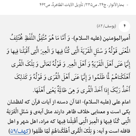
بحارالأنوار، ج۲۴، ص۲۳۵/ تأویل الآیات الظاهرهًْ، ص۴۶۲
۴
(یوسف/ ۸۲)
وَ أَمَّا مَا هُوَ مُتَّفِقُ اللَّفْظِ مُخْتَلِفُ
أمیرالمؤمنین (علیه السلام)-
الْمَعْنَی قَوْلُهُ وَ سْئَلِ الْقَرْیَةَ الَّتِی کُنَّا فِیها وَ الْعِیرَ الَّتِی أَقْبَلْنا فِیها وَ
إِنَّمَا عَنَی أَهْلَ الْقَرْیَهًِْ وَ أَهْلَ الْعِیر وَ قَوْلُهُ تَعَالَی وَ تِلْکَ الْقُری
أَهْلَکْناهُمْ لَمَّا ظَلَمُوا وَ إِنَّمَا عَنَی أَهْلَ الْقُرَی وَ قَوْلُهُ وَ کَذلِکَ
أَخْذُ رَبِّکَ إِذا أَخَذَ الْقُری وَ هِیَ ظالِمَةٌ یَعْنِی أَهْلَهَا.
امام علی (علیه السلام)-
امّا آن دسته از آیات قرآن که لفظشان
یکی است و معنایی خلاف ظاهر دارند مثل آیه‌ی وَ سْئَلِ الْقَرْیَةَ
الَّتِی کُنَّا فِیها وَ الْعِیرَ الَّتِی أَقْبَلْنا فِیها که مراد، اهل شهر و اهل
قافله است و آیه: وَ تِلْکَ الْقُری أَهْلَکْناهُمْ لَمَّا ظَلَمُوا (
کهف/۵۹
)