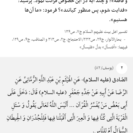
و قافله»؟ و چند آیه در این خصوص قرائت نمود. پرسید:
«فدایت شوم، پس منظور کیانند»؟ فرمود: «ما آن‌ها
هستیم».
تفسیر اهل بیت علیهم السلام ج۷، ص۱۳۴
بحارالأنوار، ج۲۴، ص۲۳۳/ الاحتجاج، ج۲، ص۳۱۳ و المناقب، ج۴، ص۱۲۹،
فیهما: «أفنسأل» بدلُ «فلیسأل»
۲
(یوسف/ ۸۲)
عَنِ الْهَیْثَمِ بْنِ عَبْدِ اللَّهِ الرُّمَّانِیِّ عَنِ
الصّادق (علیه السلام)-
الرِّضَا عَنْ أَبِیهِ عَنْ جَدِّهِ جَعْفَرٍ (علیه السلام) قَالَ: دَخَلَ عَلَی
أَبِی بَعْضُ مَنْ یُفَسِّرُ الْقُرْآن ... أَلَیْسَ اللَّهُ تَعَالَی یَقُولُ وَ سْئَلِ
الْقَرْیَةَ الَّتِی کُنَّا فِیها وَ الْعِیرَ الَّتِی أَقْبَلْنا فِیها فَلِلْجُدْرَانِ وَ الْحِیطَانِ
السُّؤَالُ أَمْ لِلنَّاس.