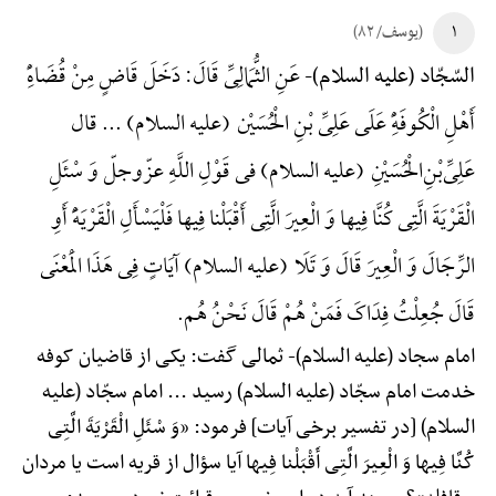
۱
(یوسف/ ۸۲)
عَنِ الثُّمَالِیِّ قَالَ: دَخَلَ قَاضٍ مِنْ قُضَاهًِْ
السّجّاد (علیه السلام)-
أَهْلِ الْکُوفَهًِْ عَلَی عَلِیِّ بْنِ الْحُسَیْن (علیه السلام) ... قال
عَلِیِّ‌بْنِ‌الْحُسَیْنِ (علیه السلام) فی قَوْلِ اللَّهِ عزّوجلّ وَ سْئَلِ
الْقَرْیَةَ الَّتِی کُنَّا فِیها وَ الْعِیرَ الَّتِی أَقْبَلْنا فِیها فَلْیَسْأَلِ الْقَرْیَهًَْ أَوِ
الرِّجَالَ وَ الْعِیرَ قَالَ وَ تَلَا (علیه السلام) آیَاتٍ فِی هَذَا الْمَعْنَی
قَالَ جُعِلْتُ فِدَاکَ فَمَنْ هُمْ قَالَ نَحْنُ هُم.
امام سجاد (علیه السلام)-
ثمالی گفت: یکی از قاضیان کوفه
خدمت امام سجّاد (علیه السلام) رسید ... امام سجّاد (علیه
السلام) [در تفسیر برخی آیات] فرمود: «وَ سْئَلِ الْقَرْیَةَ الَّتِی
کُنَّا فِیها وَ الْعِیرَ الَّتِی أَقْبَلْنا فِیها آیا سؤال از قریه است یا مردان