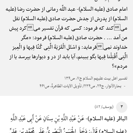
امام صادق (علیه السلام)-
عبد اللَّه رمانی از حضرت رضا (علیه
السلام) از پدرش از جدش حضرت صادق (علیه السلام) نقل
میکند که فرمود: کسی که قرآن تفسیر میکرد پیش
من آمد ... . حضرت صادق (علیه السلام) فرمود: «مگر
خداوند نمیفرماید: وَ اسْئَلِ الْقَرْیَةَ الَّتِی کُنَّا فِیها وَ الْعِیرَ
الَّتِی أَقْبَلْنا فِیها بگو ببینم، آیا باید از در و دیوارها بپرسد یا از
مردم»؟
تفسیر اهل بیت علیهم السلام ج۷، ص۱۳۴
بحارالأنوار، ج۲۴، ص۲۳۴/ تأویل الآیات الظاهرهًْ، ص۴۶۱
۳
(یوسف/ ۸۲)
عَنْ عَبْدِ اللَّهِ بْنِ سِنَانٍ عَنْ أَبِی عَبْدِ اللَّهِ
الباقر (علیه السلام)-
(علیه السلام) قَالَ: دَخَلَ الْحَسَنُ الْبَصْرِیُّ عَلَی مُحَمَّدِ بْنِ عَلِیٍّ