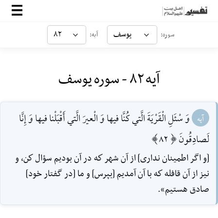
صفحه‌اصلی
یوسف
۸۲
سوره:
آیه:
معرفی
آیه ۸۲ - سوره یوسف
ارتباط با ما
ورود
وَ سْئَلِ الْقَرْيَةَ الَّتي كُنَّا فيها وَ الْعيرَ الَّتي أَقْبَلْنا فيها وَ إِنَّا
آیه
لَصادِقُونَ [82]
[و اگر اطمينان ندارى] از آن شهر كه در آن بوديم سؤال كن، و
نيز از آن قافله كه با آن آمديم [بپرس] و ما [در گفتار خود]
صادق هستيم».