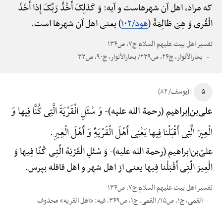
که مراد، اهل آن شهرهاست و آیه: وَ کَذلِکَ أَخْذُ رَبِّکَ إِذا أَخَذَ
الْقُری وَ هِیَ ظالِمَةٌ (
هود/۱۰۲
) یعنی اهل آن شهرها است.
تفسیر اهل بیت علیهم السلام ج۷، ص۱۳۴
بحارالأنوار، ج۲۴، ص۲۳۹/ بحارالأنوار، ج۹۰، ص۳۳
۵
(یوسف/ ۸۲)
وَ سْئَلِ الْقَرْیَةَ الَّتِی کُنَّا فِیها وَ
علی‌بن‌إبراهیم (رحمة الله علیه)-
الْعِیرَ الَّتِی أَقْبَلْنا فِیها یَعْنِی أَهْلَ الْقَرْیَهًِْ وَ أَهْلَ الْعِیرِ.
علیّ‌بن‌ابراهیم (رحمة الله علیه)-
وَ سْئَلِ الْقَرْیَةَ الَّتِی کُنَّا فِیها وَ
الْعِیرَ الَّتِی أَقْبَلْنا فِیها یعنی از اهل شهر و اهل قافله بپرس.
تفسیر اهل بیت علیهم السلام ج۷، ص۱۳۴
القمی، ج۱، ص۱۵/ القمی، ج۱، ص۳۴۹، فیه: «اهل القریه» محذوف