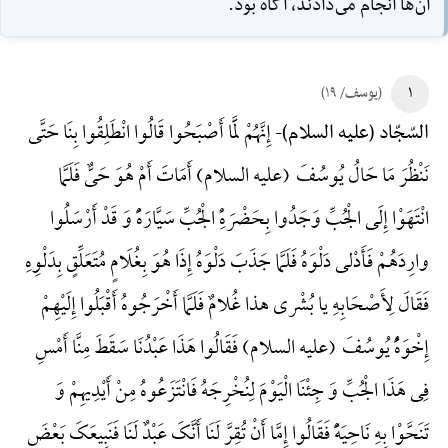
آن‌ها انجام مى‌دادند، آگاه بود.
۱
(یوسف/ ۱۹)
إِنَّهُمْ لَمَّا أَصْبَحُوا قَالُوا انْطَلِقُوا بِنَا حَتَّی
السّجّاد (علیه السلام)-
نَنْظُرَ مَا حَالُ یُوسُفَ (علیه السلام) أَ‌مَاتَ أَمْ هُوَ حَیٌّ فَلَمَّا
انْتَهَوْا إِلَی الْجُبِّ وَجَدُوا بِحَضْرَهًِْ الْجُبِّ سَیَّارَهًًْ وَ قَدْ أَرْسَلُوا
وارِدَهُمْ فَأَدْلی دَلْوَهُ فَلَمَّا جَذَبَ دَلْوَهُ إِذَا هُوَ بِغُلَامٍ مُتَعَلِّقٍ بِدَلْوِهِ
فَقَالَ لِأَصْحَابِهِ یا بُشْری هذا غُلامٌ فَلَمَّا أَخْرَجُوهُ أَقْبَلُوا إِلَیْهِمْ
إِخْوَهًُْ یُوسُفَ (علیه السلام) فَقَالُوا هَذَا عَبْدُنَا سَقَطَ مِنَّا أَمْسِ
فِی هَذَا الْجُبِّ وَ جِئْنَا الْیَوْمَ لِنُخْرِجَهُ فَانْتَزَعُوهُ مِنْ أَیْدِیهِمْ وَ
تَنَحَّوْا بِهِ نَاحِیَهًًْ فَقَالُوا إِمَّا أَنْ تُقِرَّ لَنَا أَنَّکَ عَبْدٌ لَنَا فَنَبِیعَکَ بَعْضَ