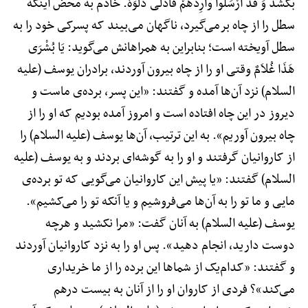
بکشد وَ قَدْ أَرْسَلُوا وارِدَهُمْ فَأَدْلی دَلْوَهُ. خادم به محض اینکه
سطل را از چاه برمی‌گیرد، ناگهان می‌بیند که پسرکی خود را به
سطل آویخته است؛ بنابراین به همراهانش می‌گوید: یَا بُشْرَی
هَذَا غُلاَمٌ وقتی او را از چاه بیرون آوردند، برادران یوسف (علیه
السلام) نزد آن‌ها آمده و گفتند: «این پسر، برده‌ی ماست و
دیروز در این چاه افتاده است و امروز آمده بودیم که او را از
چاه بیرون آوریم». به این ترتیب، آن‌ها یوسف (علیه السلام) را
از کاروانیان گرفتند و او را به گوشه‌ای بردند و به یوسف (علیه
السلام) گفتند: «یا پیش این کاروانیان می‌گویی که تو برده‌ی
مایی و ما تو را به آن‌ها می‌فروشیم و یا آنکه تو را می‌کشیم».
یوسف (علیه السلام) به آنان گفت: «مرا نکشید و هرچه
دوست دارید، انجام دهید». پس او را به نزد کاروانیان آوردند
و گفتند: «کدام‌یک از شماها این برده را از ما خریداری
می‌کند»؟ فردی از کاروان او را از آنان به بیست درهم