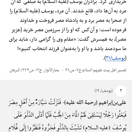
خریداری کرد. برادران یوسف (علیه السلام) به مبلغی که آن
مرد به آن‌ها داد، قانع شدند. آن مرد، یوسف (علیه السلام) را
از صحرا به مصر برد و به پادشاه مصر فروخت و خداوند
فرموده است: و آن‌کس که او را از سرزمین مصر خرید [عزیز
مصر]، به همسرش گفت: «مقام وی را گرامی دار، شاید برای
ما سودمند باشد و یا او را به‌عنوان فرزند انتخاب کنیم»!
(
یوسف/۲۱
).
تفسیر اهل بیت علیهم السلام ج۷، ص۳۸
بحارالأنوار، ج۱۲، ص۲۷۳/ البرهان
۲
(یوسف/ ۱۹)
فَنَزَلَتْ سَیَّارَهًٌْ مِنْ أَهْلِ مِصْرَ
علی‌بن‌إبراهیم (رحمة الله علیه)-
فَبَعَثُوا رَجُلًا لِیَسْتَقِیَ لَهُمُ الْمَاءَ مِنَ الْجُبِّ فَلَمَّا أَدْلَی الدَّلْوَ عَلَی
یُوسُفَ (علیه السلام) تَشَبَّثَ بِالدَّلْوِ فَجَرُّوهُ فَنَظَرُوا إِلَی غُلَامٍ