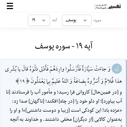
صفحه‌اصلی
یوسف
۱۹
سوره:
آیه:
معرفی
آیه ۱۹ - سوره یوسف
ارتباط با ما
ورود
وَ جاءَتْ سَيَّارَةٌ فَأَرْسَلُوا وارِدَهُمْ فَأَدْلى دَلْوَهُ قالَ يا بُشْرى
آیه
هذا غُلامٌ وَ أَسَرُّوهُ بِضاعَةً وَ اللهُ عَليمٌ بِما يَعْمَلُونَ [19]
و [در همين‌حال] كاروانى فرا رسيد؛ و مأمور آب را فرستادند [تا
آب بياورد]؛ او دلو خود را [در چاه] افكند؛ [ناگهان] صدا زد:
«مژده باد! اين كودكى است [زيبا و دوست داشتنى]»! و او را
به‌عنوان كالايى [از ديگران] مخفى داشتند. و خداوند به آنچه