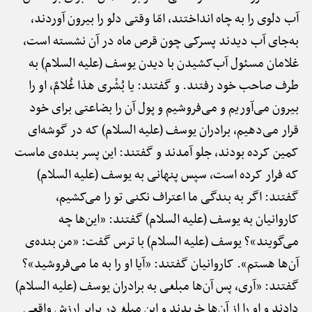
آب دلوی را به چاه انداختند، امّا وقتی دلو را بیرون آوردند،
به‌جای آب دیدند پسرکی چون قرص ماه در آن نشسته است،
غلامان مسئول آب‌کشیدن با دیدن یوسف (علیه السلام) به
طرف صاحب خود رفتند. و گفتند: یا بُشْری هذا غُلامٌ، او را
بیرون می‌آوریم و می‌فروشیم و پول آن را بضاعتی برای خود
قرار می‌دهیم، برادران یوسف (علیه السلام) که در گوشه‌ای
کمین کرده بودند، جلو آمدند و گفتند: این پسر بنده‌ی ماست
که فرار کرده است، سپس پنهانی به یوسف (علیه السلام)
گفتند: اگر به بندگی ما اعتراف نکنی تو را می‌کشیم،
کاروانیان به یوسف (علیه السلام) گفتند: «این‌ها چه
می‌گویند»؟ یوسف (علیه السلام) با ترس گفت: «من بنده‌ی
آن‌ها هستم». کاروانیان گفتند: «آیا او را به ما می‌فروشید»؟
گفتند: «آری، پس آن‌ها مبلغی به برادران یوسف (علیه السلام)
دادند و او را از آن‌ها خریدند و این مبلغ در برابر ارزش واقعی