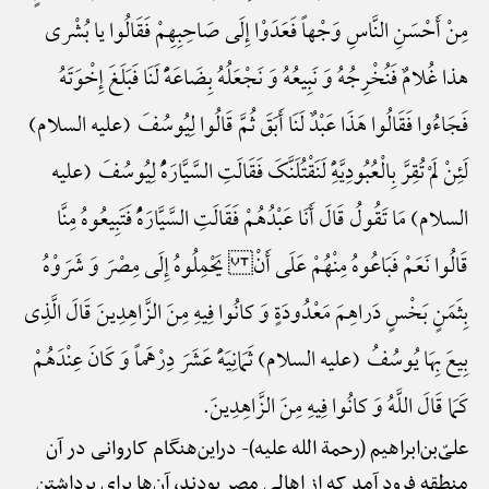
مِنْ أَحْسَنِ النَّاسِ وَجْهاً فَعَدَوْا إِلَی صَاحِبِهِمْ فَقَالُوا یا بُشْری
هذا غُلامٌ فَنُخْرِجُهُ وَ نَبِیعُهُ وَ نَجْعَلُهُ بِضَاعَهًًْ لَنَا فَبَلَغَ إِخْوَتَهُ
فَجَاءُوا فَقَالُوا هَذَا عَبْدٌ لَنَا أَبَقَ ثُمَّ قَالُوا لِیُوسُفَ (علیه السلام)
لَئِنْ لَمْ تُقِرَّ بِالْعُبُودِیَّهًِْ لَنَقْتُلَنَّکَ فَقَالَتِ السَّیَّارَهًُْ لِیُوسُفَ (علیه
السلام) مَا تَقُولُ قَالَ أَنَا عَبْدُهُمْ فَقَالَتِ السَّیَّارَهًُْ فَتَبِیعُوهُ مِنَّا
قَالُوا نَعَمْ فَبَاعُوهُ مِنْهُمْ عَلَی أَنْ یَحْمِلُوهُ إِلَی مِصْرَ وَ شَرَوْهُ
بِثَمَنٍ بَخْسٍ دَراهِمَ مَعْدُودَةٍ وَ کانُوا فِیهِ مِنَ الزَّاهِدِینَ قَالَ الَّذِی
بِیعَ بِهَا یُوسُفُ (علیه السلام) ثَمَانِیَهًَْ عَشَرَ دِرْهَماً وَ کَانَ عِنْدَهُمْ
کَمَا قَالَ اللَّهُ وَ کانُوا فِیهِ مِنَ الزَّاهِدِینَ.
علیّ‌بن‌ابراهیم (رحمة الله علیه)-
دراین‌هنگام کاروانی در آن
منطقه فرود آمد که از اهالی مصر بودند، آن‌ها برای برداشتن