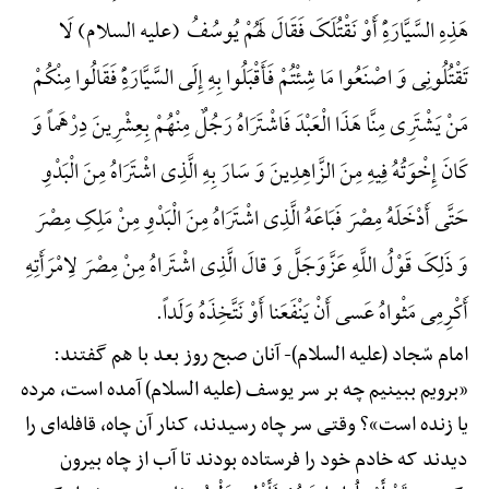
هَذِهِ السَّیَّارَهًِْ أَوْ نَقْتُلَکَ فَقَالَ لَهُمْ یُوسُفُ (علیه السلام) لَا
تَقْتُلُونِی وَ اصْنَعُوا مَا شِئْتُمْ فَأَقْبَلُوا بِهِ إِلَی السَّیَّارَهًِْ فَقَالُوا مِنْکُمْ
مَنْ یَشْتَرِی مِنَّا هَذَا الْعَبْدَ فَاشْتَرَاهُ رَجُلٌ مِنْهُمْ بِعِشْرِینَ دِرْهَماً وَ
کَانَ إِخْوَتُهُ فِیهِ مِنَ الزَّاهِدِینَ وَ سَارَ بِهِ الَّذِی اشْتَرَاهُ مِنَ الْبَدْوِ
حَتَّی أَدْخَلَهُ مِصْرَ فَبَاعَهُ الَّذِی اشْتَرَاهُ مِنَ الْبَدْوِ مِنْ مَلِکِ مِصْرَ
وَ ذَلِکَ قَوْلُ اللَّهِ عَزَّوَجَلَّ وَ قالَ الَّذِی اشْتَراهُ مِنْ مِصْرَ لِامْرَأَتِهِ
أَکْرِمِی مَثْواهُ عَسی أَنْ یَنْفَعَنا أَوْ نَتَّخِذَهُ وَلَداً.
امام سّجاد (علیه السلام)-
آنان صبح روز بعد با هم گفتند:
«برویم ببینیم چه بر سر یوسف (علیه السلام) آمده است، مرده
یا زنده است»؟ وقتی سر چاه رسیدند، کنار آن چاه، قافله‌ای را
دیدند که خادم خود را فرستاده بودند تا آب از چاه بیرون