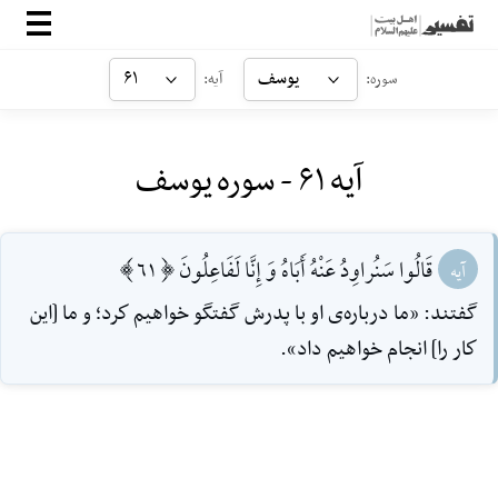
صفحه‌اصلی
یوسف
۶۱
سوره:
آیه:
معرفی
آیه ۶۱ - سوره یوسف
ارتباط با ما
ورود
قَالُوا سَنُراوِدُ عَنْهُ أَبَاهُ وَ إِنَّا لَفَاعِلُونَ [61]
آیه
گفتند: «ما درباره‌ی او با پدرش گفتگو خواهيم كرد؛ و ما [اين
كار را] انجام خواهيم داد».