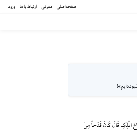
صفحه‌اصلی
معرفی
ارتباط با ما
ورود
وده‌ايم»!
عَ الْمَلِکِ قَالَ کَانَ قَدَحاً مِنْ