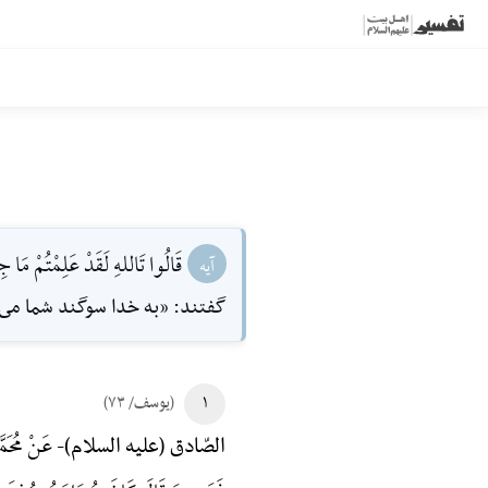
قَالُوا تَاللهِ لَقَدْ عَلِمْتُمْ مَا جِ
آیه
گفتند: «به خدا سوگند شما مى‌دا
۱
(یوسف/ ۷۳)
عَنْ مُحَمَّ
الصّادق (علیه السلام)-