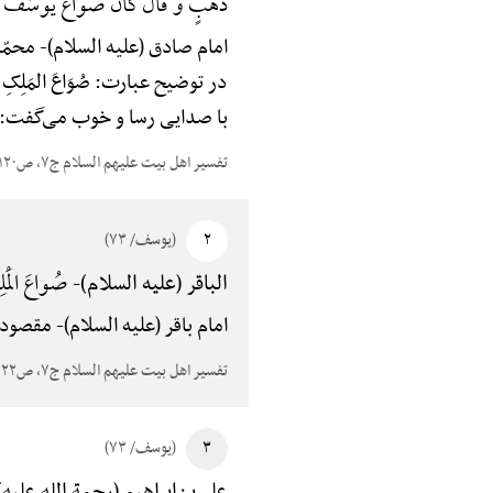
ذَهَبٍ وَ قَالَ کَانَ صُوَاعَ یُوسُفَ إِذْ
امام صادق (علیه السلام)-
محمّد
در توضیح عبارت: صُوَاعَ المَلِک
با صدایی رسا و خوب می‌گفت: خد
تفسیر اهل بیت علیهم السلام ج۷، ص۱۲۰
۲
(یوسف/ ۷۳)
صُواعَ الْمَل
الباقر (علیه السلام)-
امام باقر (علیه السلام)-
مقصود از
تفسیر اهل بیت علیهم السلام ج۷، ص۱۲۲
۳
(یوسف/ ۷۳)
علی‌بن‌إبراهیم (رحمة الله علیه)