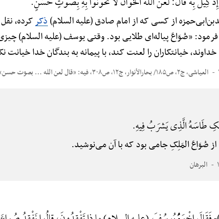
 کِیْلَ بِه قَالَ: لَعَنَ اللهُ الْخَّوانَ لَا تَخُونُوا بِهِ بِصَوْتٍ حَسَنٍ.
بن‌ابی‌حمزه از کسی که از امام صادق (علیه السلام)
ذکر
کرده، نقل م
ِ فرمود: «صُوَاعَ پیاله‌ای طلایی بود. وقتی یوسف (علیه السلام) چیزی 
اوند، خیانتکاران را لعنت کند، با پیمانه به بندگان خدا خیانت نک
العیاشی، ج۲، ص۱۸۵/ بحارالأنوار، ج۱۲، ص۳۰۸، فیه: «قال لعن الله ... بصوت حسن» محذوف/ البرهان
ِکِ طَاسَهُ الَّذِی یَشرَبُ فِیهِ.
 صُوَاعَ المَلِکِ جامی بود که با آن می‌نوشید.
البرهان
-