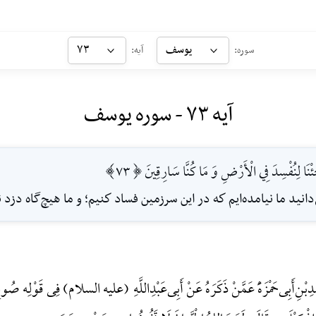
یوسف
۷۳
سوره:
آیه:
آیه ۷۳ - سوره یوسف
ئْنَا لِنُفْسِدَ فِي الْأَرْضِ وَ مَا كُنَّا سَارِقِينَ [73]
نيد ما نيامده‌ايم كه در اين سرزمين فساد كنيم؛ و ما هيچ‌گاه دزد نب
دِ‌بْنِ‌أَبِی‌حَمْزَهًَْ عَمَّنْ ذَکَرَهُ عَنْ أَبِی‌عَبْدِاللَّهِ (علیه السلام) فِی قَوْلِه صُوا