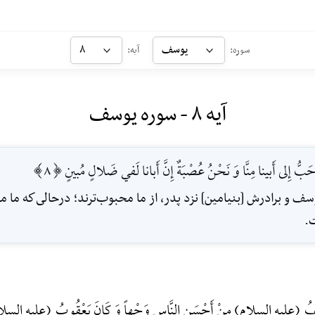
یوسف
۸
سوره:
آیه:
آیه ۸ - سوره یوسف
َبُّ إِلى أَبينا مِنَّا وَ نَحْنُ عُصْبَةٌ إِنَّ أَبانا لَفي ضَلالٍ مُبينٍ [8]
سف و برادرش [بنيامين] نزد پدر، از ما محبوب‌ترند؛ در‌حالى‌كه ما م
.
(علیه السلام) مِنْ أَحْسَنِ النَّاسِ وَجْهاً وَ کَانَ یَعْقُوبُ (علیه السلام) یُحِبُّ