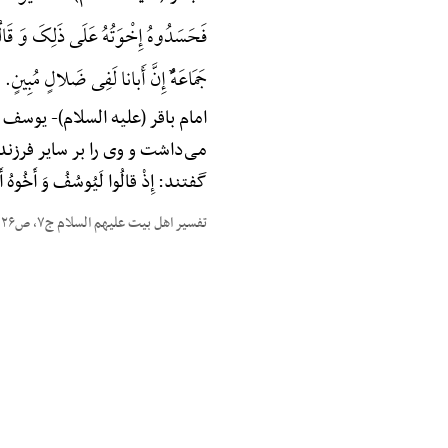
فَحَسَدُوهُ إِخْوَتُهُ عَلَی ذَلِکَ وَ قَالُو
جَمَاعَهًٌْ إِنَّ أَبانا لَفِی ضَلالٍ مُبِینٍ.
امام باقر (علیه السلام)-
یوسف (عل
می‌داشت و وی را بر سایر فرزند
گفتند: إِذْ قالُوا لَیُوسُفُ وَ أَخُوهُ 
تفسیر اهل بیت علیهم السلام ج۷، ص۲۶