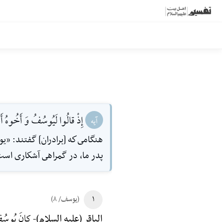
إِذْ قالُوا لَيُوسُفُ وَ أَخُوهُ أَح
آیه
هنگامى‌كه [برادران] گفتند: «يو
پدر ما، در گمراهى آشكارى است
۱
(یوسف/ ۸)
کانَ یُوسُفُ 
الباقر (علیه السلام)-