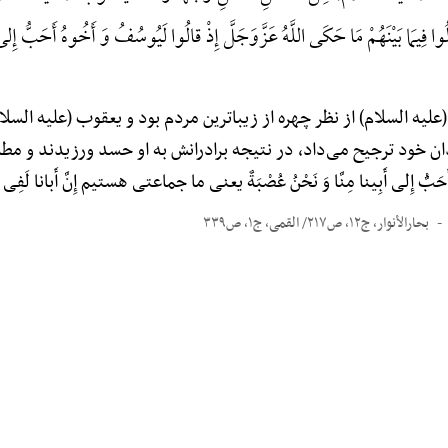
ا فِیمَا بَیْنَهُمْ مَا حَکَی اللَّهُ عَزَّوَجَلَّ إِذْ قالُوا لَیُوسُفُ وَ أَخُوهُ أَحَبُّ إِلی أ
یه السلام) از نظر چهره از زیباترین مردم بود و یعقوب (علیه السلا
ان خود ترجیح می‌داد، در نتیجه برادرانش به او حسد ورزیدند و مطا
أَحَبُّ إِلی أَبِینا مِنَّا وَ نَحْنُ عُصْبَةٌ یعنی ما جماعتی هستیم إِنَّ أَبانا لَفِی 
بحارالأنوار، ج۱۲، ص۲۱۷/ القمی، ج۱، ص۳۳۹