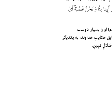
َبِینا مِنَّا وَ نَحْنُ عُصْبَةٌ أَیْ
م) او را بسیار دوست
بق حکایتِ خداوند، به یکدیگر
ضَلالٍ مُبِینٍ.