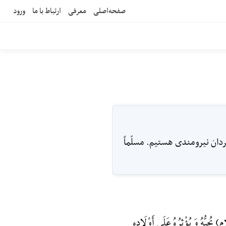
صفحه‌اصلی
معرفی
ارتباط با ما
ورود
ردان نيرومندى هستيم. مسلّماً
هُ وَ یُؤْثِرُهُ عَلَی أَوْلَادِهِ