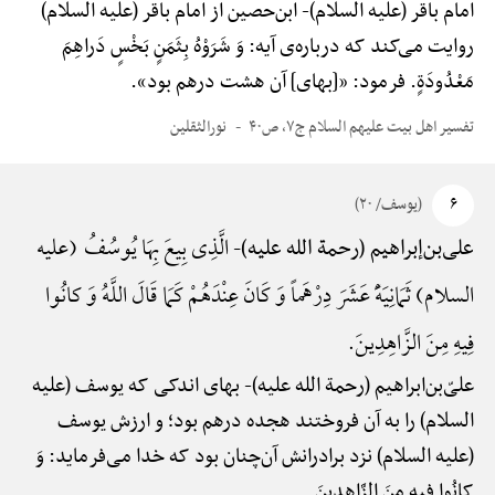
امام باقر (علیه السلام)-
ابن‌حصین از امام باقر (علیه السلام)
روایت می‌کند که درباره‌ی آیه: وَ شَرَوْهُ بِثَمَنٍ بَخْسٍ دَراهِمَ
مَعْدُودَةٍ. فرمود: «[بهای] آن هشت درهم بود».
تفسیر اهل بیت علیهم السلام ج۷، ص۴۰
نورالثقلین
۶
(یوسف/ ۲۰)
الَّذِی بِیعَ بِهَا یُوسُفُ (علیه
علی‌بن‌إبراهیم (رحمة الله علیه)-
السلام) ثَمَانِیَهًَْ عَشَرَ دِرْهَماً وَ کَانَ عِنْدَهُمْ کَمَا قَالَ اللَّهُ وَ کانُوا
فِیهِ مِنَ الزَّاهِدِینَ.
علیّ‌بن‌ابراهیم (رحمة الله علیه)-
بهای اندکی که یوسف (علیه
السلام) را به آن فروختند هجده درهم بود؛ و ارزش یوسف
(علیه السلام) نزد برادرانش آن‌چنان بود که خدا می‌فرماید: وَ
کانُوا فِیهِ مِنَ الزَّاهِدِینَ.