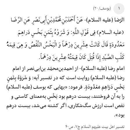
۱
(یوسف/ ۲۰)
عَنْ أَحْمَدَ‌بْنِ‌مُحَمَّدِ‌بْنِ‌أَبِی‌نَصْرٍ عَنِ الرِّضَا
الرّضا (علیه السلام)-
(علیه السلام) فِی قَوْلِ اللَّهِ: وَ شَرَوْهُ بِثَمَنٍ بَخْسٍ دَراهِمَ
مَعْدُودَةٍ قَالَ کَانَتْ عِشْرِینَ دِرْهَماً وَ الْبَخْسُ النَّقْصُ وَ هِیَ قِیمَهًُْ
کَلْبِ الصَّیْدِ إِذَا قُتِلَ کَانَ قِیمَتُهُ عِشْرِینَ دِرْهَماً.
امام رضا (علیه السلام)-
از احمدبن‌محمّد بن‌ابی‌نصر از امام
رضا (علیه السلام) روایت است که در تفسیر آیه: وَ شَرَوْهُ بِثَمَنٍ
بَخْسٍ دَرَاهِمَ مَعْدُودَةٍ. فرمود: «بهایی که یوسف (علیه السلام)
را به آن فروختند، بیست درهم بود بَخْسٍ به‌معنای کاستی و
نقص است ارزش سگ‌شکاری، اگر کشته می‌شد، بیست درهم
بود».
تفسیر اهل بیت علیهم السلام ج۷، ص۴۰