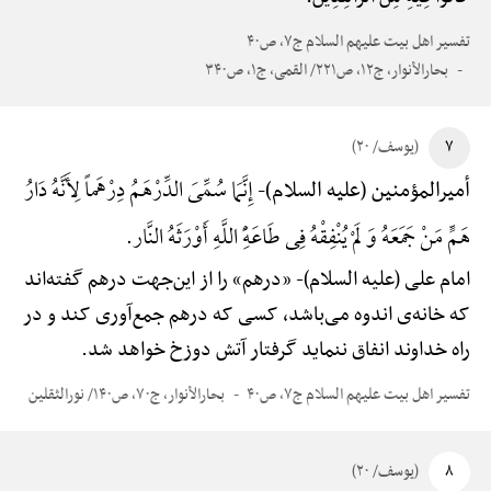
تفسیر اهل بیت علیهم السلام ج۷، ص۴۰
بحارالأنوار، ج۱۲، ص۲۲۱/ القمی، ج۱، ص۳۴۰
۷
(یوسف/ ۲۰)
إِنَّمَا سُمِّیَ الدِّرْهَمُ دِرْهَماً لِأَنَّهُ دَارُ
أمیرالمؤمنین (علیه السلام)-
هَمٍّ مَنْ جَمَعَهُ وَ لَمْ یُنْفِقْهُ فِی طَاعَهًِْ اللَّهِ أَوْرَثَهُ النَّار.
امام علی (علیه السلام)-
«درهم» را از این‌جهت درهم گفته‌اند
که خانه‌ی اندوه می‌باشد، کسی که درهم جمع‌آوری کند و در
راه خداوند انفاق ننماید گرفتار آتش دوزخ خواهد شد.
تفسیر اهل بیت علیهم السلام ج۷، ص۴۰
بحارالأنوار، ج۷۰، ص۱۴۰/ نورالثقلین
۸
(یوسف/ ۲۰)