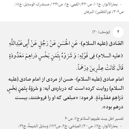
بحارالأنوار، ج۱۰۱، ص۴۳۰/ القمی، ج۱، ص۳۴۱ / مستدرک الوسایل، ج۱۸،
ص۳۰۶/ نورالثقلین/ البرهان
۲
(یوسف/ ۲۰)
عَنِ الْحَسَنِ عَنْ رَجُلٍ عَنْ أَبِی‌عَبْدِ‌اللَّهِ
الصّادق (علیه السلام)-
(علیه السلام) فِی قَوْلِهِ: وَ شَرَوْهُ بِثَمَنٍ بَخْسٍ دَراهِمَ مَعْدُودَةٍ
قَالَ کَانَتْ عِشْرِینَ دِرْهَماً.
امام صادق (علیه السلام)-
حسن از مردی از امام صادق (علیه
السلام) روایت کرده است که درباره‌ی آیه: وَ شَرَوْهُ بِثَمَنٍ بَخْسٍ
دَرَاهِمَ مَعْدُودَةٍ. فرمود: «مبلغی که او را فروختند، بیست
درهم بود».
تفسیر اهل بیت علیهم السلام ج۷، ص۴۰
بحارالأنوار، ج۱۲، ص۳۰۰/ العیاشی، ج۲، ص۱۷۲/ وسایل الشیعهًْ، ج۲۹،