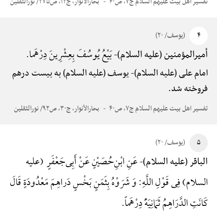
تفسیر اهل بیت علیهم السلام ج۷، ص۴۰
بحارالأنوار، ج۱۲، ص۲۷۵/ نورالثقلین
۴
(یوسف/ ۲۰)
بَیْعُ یُوسُفَ بِعِشْرِینَ دِرْهَما.
أمیرالمؤمنین (علیه السلام)-
امام علی (علیه السلام)-
یوسف (علیه السلام) به بیست درهم
فروخته شد.
تفسیر اهل بیت علیهم السلام ج۷، ص۴۰
بحارالأنوار، ج۳۰، ص۹۲/ نورالثقلین
۵
(یوسف/ ۲۰)
عَنِ ابْنِ‌حُصَیْنٍ عَنْ أَبِی‌جَعْفَرٍ (علیه
الباقر (علیه السلام)-
السلام) فِی قَوْلِ اللَّهِ: وَ شَرَوْهُ بِثَمَنٍ بَخْسٍ دَراهِمَ مَعْدُودَةٍ قَالَ
کَانَتِ الدَّرَاهِمُ ثَمَانِیَهًَْ دِرْهَماً.