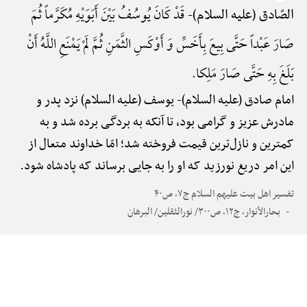
قَدْ کَانَ یُوسُفُ بَیْنَ أَبَوَیْهِ مُکَرَّماً ثُمَ
الصّادق (علیه السلام)-
صَارَ عَبْداً حَتَّی بِیعَ بِأَخَسِّ وَ أَوْکَسِ الثَّمَنِ ثُمَّ لَمْ یَمْنَعِ اللَّهُ أَنْ
بَلَغَ بِهِ حَتَّی صَارَ مَلِکا.
امام صادق (علیه السلام)-
یوسف (علیه السلام) نزد پدر و
مادرش عزیز و گرامی بود، تا آنکه به بردگی برده شد و به
کمترین و نازل‌ترین قیمت فروخته شد؛ امّا خداوند متعال از
این امر دریغ نورزید که او را به جایی برساند که پادشاه شود.
تفسیر اهل بیت علیهم السلام ج۷، ص۴۰
بحارالأنوار، ج۱۲، ص۳۰۰/ نورالثقلین/ البرهان