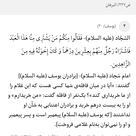
ص۲۲۷/ البرهان
۳
(یوسف/ ۲۰)
فَقَالُوا مِنْکُمْ مَنْ یَشْتَرِی مِنَّا هَذَا الْعَبْدَ
السّجّاد (علیه السلام)-
فَاشْتَرَاهُ رَجُلٌ مِنْهُمْ بِعِشْرِینَ دِرْهَماً وَ کَانَ إِخْوَتُهُ فِیهِ مِنَ
الزَّاهِدِین.
امام سّجاد (علیه السلام)-
[برادران یوسف (علیه السلام)]
گفتند: «آیا در میان قافله‌ی شما کسی هست که این غلام را
از ما خریداری کند»؟ یک‌نفر از قافله گفت: «من خریدارم» و
او را به بیست درهم خرید و برادران اعتنایی به شأن او
نداشتند [که یوسف (علیه السلام) پیغمبر است و پسر پیغمبر
و او را نمی‌توان به‌نام غلامی فروخت].