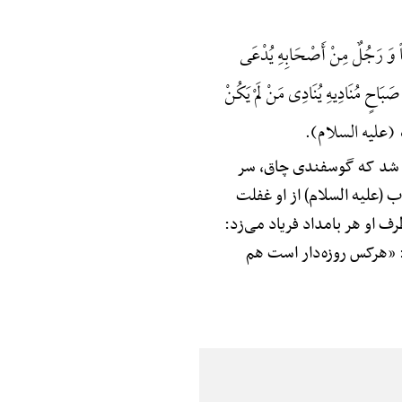
 وَ رَجُلٌ مِنْ أَصْحَابِهِ یُدْعَی
صَبَاحٍ مُنَادِیهِ یُنَادِی مَنْ لَمْ یَکُنْ
ْقُوبَ (علیه السلام).
لا شد که گوسفندی چاق، سر
 (علیه السلام) از او غفلت
ف او هر بامداد فریاد می‌زد:
: «هرکس روزه‌دار است هم