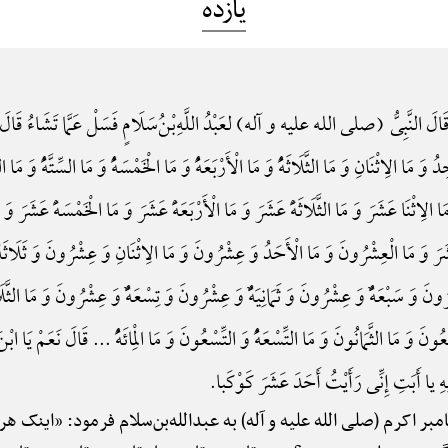
یازده
الَ النَّبِیُّ (صلی الله علیه و آله) لعَبْدُ اللَّهِ‌بْنُ‌سَلَامٍ فَسَلْ عَمَّا تَشَاءُ قَا
لِاثْنَانِ وَ مَا الثَّلَاثَهًُْ وَ مَا الْأَرْبَعَهًُْ وَ مَا الْخَمْسَهًُْ وَ مَا السِّتَّهًُْ وَ مَا السَّبْعَ
 الِاثْنَا عَشَرَ وَ مَا الثَّلَاثَهًَْ عَشَرَ وَ مَا الْأَرْبَعَهًَْ عَشَرَ وَ مَا الْخَمْسَهًَْ عَشَرَ وَ مَ
ًَْ عَشَرَ وَ مَا الْعِشْرُونَ وَ مَا الْأَحَدُ وَ عِشْرُونَ وَ مَا الِاثْنَانِ وَ عِشْرُونَ وَ ثَلَاثَه
ُونَ وَ سَبْعَهًٌْ وَ عِشْرُونَ وَ ثَمَانِیَهًٌْ وَ عِشْرُونَ وَ تِسْعَهًٌْ وَ عِشْرُونَ وَ مَا الثَّل
نَ وَ مَا الثَّمَانُونَ وَ مَا التِّسْعَهًُْ وَ التِّسْعُونَ وَ مَا الْمِائَهًُْ ... قَالَ نَعَمْ یَا ابْ
 أَبَتِ إِنِّی رَأَیْتُ أَحَدَ عَشَرَ کَوْکَبا.
مبر اکرم (صلی الله علیه و آله) به عبدالله‌بن‌سلام فرمود: «اینک 