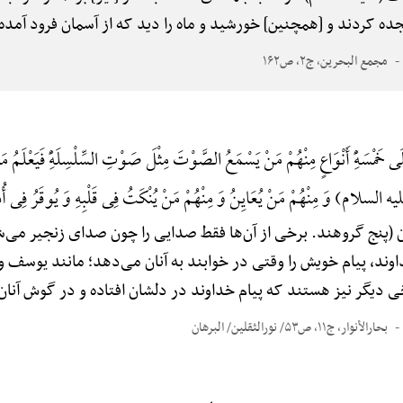
سجده کردند و [همچنین] خورشید و ماه را دید که از آسمان فرود آمد
مجمع البحرین، ج۲، ص۱۶۲
َلَی خَمْسَهًِْ أَنْوَاعٍ مِنْهُمْ مَنْ یَسْمَعُ الصَّوْتَ مِثْلَ صَوْتِ السِّلْسِلَهًِْ فَیَعْلَمُ مَا ع
ه السلام) وَ مِنْهُمْ مَنْ یُعَایِنُ وَ مِنْهُمْ مَنْ یُنْکَتُ فِی قَلْبِهِ وَ یُوقَرُ فِی أُذُ
 (پنج گروهند. برخی از آن‌ها فقط صدایی را چون صدای زنجیر می‌شنو
وند، پیام خویش را وقتی در خوابند به آنان می‌دهد؛ مانند یوسف و ا
ی دیگر نیز هستند که پیام خداوند در دلشان افتاده و در گوش آنان 
بحارالأنوار، ج۱۱، ص۵۳/ نورالثقلین/ البرهان