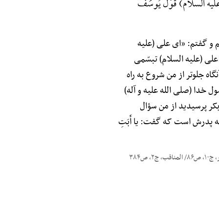
رَ قَالَ (علیه السلام) قَوْلُ یُوسُفَ
تم و گفتم: «ای علی (علیه
 علی (علیه السلام) تبسّمی
اه جلوتر از من شروع به راه
ول خدا (صلی الله علیه و آله)
بکر پرسیدید از من سؤال
 پدرش است که گفت: یا أَبَتِ