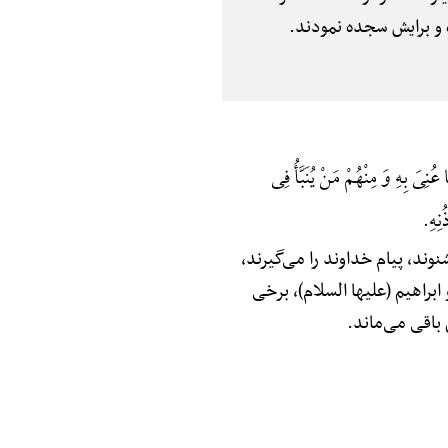
ه و برایش سجده نمودند.
ُنِیَ بِهِ وَ مِنْهُمْ مَنْ یُنَبَّأُ فِی
نِهِ.
ند، پیام خداوند را می‌گیرند،
براهیم (علیها السلام)، برخی
باقی می‌ماند.