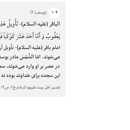
۴ -۱
(یوسف/ ۴)
تَأْوِیلُ هَذِه
الباقر (علیه السلام)-
یَعْقُوبُ وَ أَمَّا أَحَدَ عَشَرَ کَوْکَباً فَإ
امام باقر (علیه السلام)-
تأویل آن
می‌شوند. امّا الشَّمْسَ مادر یوس
در مصر بر او وارد می‌شوند، سج
این سجده برای خداوند بوده نه 
تفسیر اهل بیت علیهم السلام ج۷، ص۱۴