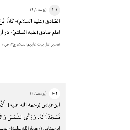
۱ -۱
(یوسف/ ۴)
کَانَ ابْنَ
الصّادق (علیه السلام)-
امام صادق (علیه السلام)-
در آن
تفسیر اهل بیت علیهم السلام ج۷، ص۱۰
۲ -۱
(یوسف/ ۴)
أَنَّ
ابن‌عبّاس (رحمة الله علیه)-
فَسَجَدْنَ لَهُ، وَ رَأَی الشَّمْسَ وَ الْقَم
ابن‌عبّاس (رحمة الله علیه)-
یوسف