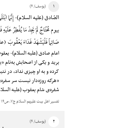
۱
(یوسف/ ۴)
إِنَّمَا اب
الصّادق (علیه السلام)-
بیوم مُحْتَاجٌ لَمْ یَجِدْ مَا یُفْطِرُ عَلَیْه
صَائِماً فَلْیَشْهَدْ غَدَاءَ یَعْقُوبَ (
امام صادق (علیه السلام)-
یعقوب
برید و یکی از اصحابش به‌نام «
کرده و به او چیزی نداد، در نتی
«هرکه روزه‌دار نیست سر سفره‌
سُفره‌ی شام یعقوب (علیه السلا
تفسیر اهل بیت علیهم السلام ج۷، ص۱۴
۲
(یوسف/ ۴)