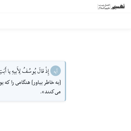
إِذْ قالَ يُوسُفُ لِأَبيهِ يا أَبَتِ 
آیه
[به خاطر بياور] هنگامى را كه
مى‌كنند».