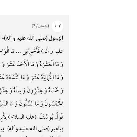
۳ -۱
(یوسف/ ۴)
قَ
الرّسول (صلی الله علیه و آله)-
علیه و آله) فَأَخْبِرْنِی ... مَا الْوَاحِدُ وَ مَا ا
وَ مَا الْعَشَرَهًُْ وَ مَا الْأَحَدَ عَشَرَ وَ مَا
وَ مَا الثَّمَانِیَهًَْ عَشَرَ وَ مَا التِّسْعَه
وَ خَمْسَهًٌْ وَ عِشْرُونَ وَ سِتَّهًٌْ وَ عِشْر
الْخَمْسُونَ وَ مَا السِّتُّونَ وَ مَا السَّبْعُو
قَوْلُ یُوسُفَ (علیه السلام) لِأَبِیهِ یا
پیامبر (صلی الله علیه و آله)-
پیا