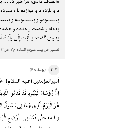
«انصاف دادی، مرا خبر ده ... بگ
تا و یازده تا و دوازده تا و سیزد
بیست‌ودو و بیست‌وسه و بیست
پنجاه و شصت و هفتاد و هشتاد و
پدرش گفت: یا أَبَتِ إِنِّی رَأَیْتُ أَحَ
تفسیر اهل بیت علیهم السلام ج۷، ص۱۲
۳ -۲
(یوسف/ ۴)
عَب
أمیرالمؤمنین (علیه السلام)-
إِنَّ رُؤَسَاءَ الْیَهُودِ قَدْ قَدِمُوا الْمَدِ
هُوَ الْیَوْمُ الَّذِی وَعَدَنِی رَسُولُ ا
و آله) حَتَّی قَعَدَ فِی الْمَوْضِعِ الَّذ