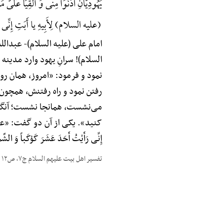
یَهُودِیَّانِ ادْنُوَا مِنِّی وَ أَلْقِیَا عَلَ
(علیه السلام) لِأَبِیهِ یا أَبَتِ إِنِّی رَ
امام علی (علیه السلام)-
عبدالله
السلام)! سرانِ یهود وارد مدینه
نمود و فرمود: «امروز، همان روز
رفتن نمود و راه رفتنش، همچون ر
می‌نشست، همانجا نشست؛ آنگاه ر
کنید». یکی از آن دو گفت: «عد
إِنِّی رَأَیْتُ أَحَدَ عَشَرَ کَوْکَباً وَ الش
تفسیر اهل بیت علیهم السلام ج۷، ص۱۲