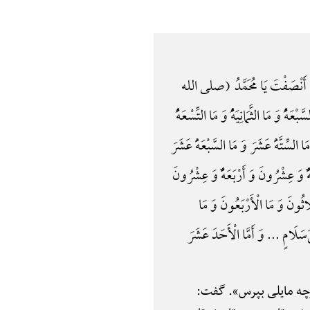
لَ أَنْصَفْتَ یَا مُحَمَّدُ (صلی الله
هًُْ وَ مَا الثَّمَانِیَهًُْ وَ مَا التِّسْعَهًُْ
ا السِّتَّهًَْ عَشَرَ وَ مَا السَّبْعَهًَْ عَشَرَ
ًٌْ وَ عِشْرُونَ وَ أَرْبَعَهًٌْ وَ عِشْرُونَ
َاثُونَ وَ مَا الْأَرْبَعُونَ وَ مَا
نَ‌سَلَامٍ ... وَ أَمَّا الْأَحَدَ عَشَرَ
هرچه مایلی بپرس». گفت: