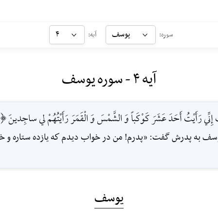
یوسف
۴
سوره:
آیه:
آیه ۴ - سوره یوسف
إِنِّي رَأَيْتُ أَحَدَ عَشَرَ كَوْكَباً وَ الشَّمْسَ وَ الْقَمَرَ رَأَيْتُهُمْ لي ساجِدينَ [4]
 يوسف به پدرش گفت: «پدرم! من در خواب ديدم كه يازده ستاره و خ
یوسف