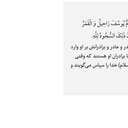
َأُمُّ یُوسُفَ رَاحِیلُ وَ الْقَمَرُ
نَ ذَلِکَ السُّجُودُ لِلَّهِ.
 و مادر و برادرانش بر او وارد
‌ها برادران او هستند که وقتی
لام) خدا را سپاس می‌گویند و