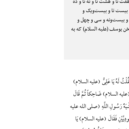
فت تا و هشت تا و نه تا و ده
ا و بیست تا و بیست‌ویک و
 بیست‌ونه و سی و چهل و
خن یوسف (علیه السلام) که به
 فَقُلْتُ لَهُ یَا عَلِیُّ (علیه السلام)
َ عَلِیٌّ (علیه السلام) ضَاحِکاً ثُمَّ قَالَ
مِشْیَهًَْ رَسُولِ اللَّهِ (صلی الله علیه
ُودِیَّیْنِ فَقَالَ (علیه السلام) یَا