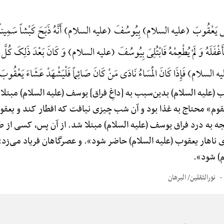
ْتَلَی یَعْقُوبَ (علیه السلام) بِیُوسُفَ (علیه السلام) أَنَّهُ ذَبَحَ کَبْشاً سَمِیناً
ِ فَأَغْفَلَهُ وَ لَمْ یُطْعِمْهُ فَابْتُلِیَ بِیُوسُفَ (علیه السلام) وَ کَانَ بَعْدَ ذَلِکَ کُلَّ 
علیه السلام) فَإِذَا کَانَ الْمَسَاءُ نَادَی مَنْ کَانَ صَائِماً فَلْیَشْهَدْ عَشَاءَ یَع
 (علیه السلام) بدین‌سبب به [داغِ فراق] یوسف (علیه السلام) مبت
بقوم» محتاج به غذا بود و آن شب چیزی نیافت که افطار کند و یعقوب
جه به درد فراق یوسف (علیه السلام) مبتلا شد. از آن پس، کسی از طر
ی ناهار یعقوب (علیه السلام) حاضر شود». و عصرگاهان فریاد می‌زد
م) شود».
نورالثقلین/ البرهان