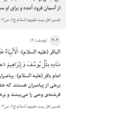
از آسمان فرود آمده و برای او 
تفسیر اهل بیت علیهم السلام ج۷، ص۱۲
۲ -۲
(یوسف/ ۴)
الْأَنْبِیَاءُ ع
الباقر (علیه السلام)-
مَنَامِهِ مِثْلُ یُوسُفَ وَ إِبْرَاهِیمَ (علی
امام باقر (علیه السلام)-
پیامبران
برخی از پیامبران هستند که خدا
فرشته‌ی وحی را می‌بینند و برخ
تفسیر اهل بیت علیهم السلام ج۷، ص۱۲