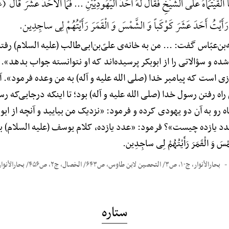
یَّ مَا أَلْقَیْتُمَاهُ عَلَی الشَّیْخِ فَقَالَ لَهُ أَحَدُ الْیَهُودِیَّیْنِ ... فَمَا الْأَحَدَ عَشَ
أَیْتُ أَحَدَ عَشَرَ کَوْکَباً وَ الشَّمْسَ وَ الْقَمَرَ رَأَیْتُهُمْ لِی ساجِدِین.
‌بن‌عبّاس گفت: ... من به خانه‌ی علیّ‌بن‌ابی‌طالب (علیه السلام) رف
 شده و سؤالاتی را از ابوبکر پرسیده‌اند که او نتوانسته جواب بدهد».
ی است که پیامبر خدا (صلی الله علیه و آله) به من وعده فرمود». آنگ
اه رفتن رسول خدا (صلی الله علیه و آله) بود؛ تا اینکه درجایی‌که رس
و به آن دو یهودی کرده و فرمود: «نزدیک من بیایید و آنچه از ابو
د یازده چیست»؟ فرمود: «عدد یازده، کلام یوسف (علیه السلام) به
َّمْسَ وَ الْقَمَرَ رَأَیْتُهُمْ لِی ساجِدِین.
بحارالأنوار، ج۱۰، ص۳/ التحصین لابن طاوس، ص۶۴۳/ الخصال، ج۲، ص۴۵۶/ بحارالأنوار، ج۱۰، ص۸۶/ المناقب، ج۲، ص۳۸۴
ستاره