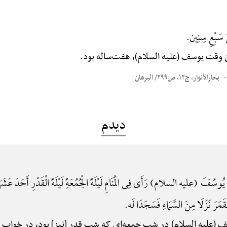
 سَبْعِ سِنِین.
 وقت یوسف (علیه السلام)، هفت‌ساله بود.
بحارالأنوار، ج۱۲، ص۲۹۹/ البرهان
دیدم
 یُوسُفَ (علیه السلام) رَأَی فِی الْمَنَامِ لَیْلَهًَْ الْجُمُعَهًِْ لَیْلَهًَْ الْقَدْرِ أَحَدَ عَشَرَ
َرَ نَزَلَا مِنَ السَّمَاءِ فَسَجَدَا لَه.
 (علیه السلام) در شب جمعه‌ای که شب قدر [نیز] بود، در خواب یا