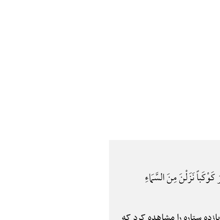
 کَوْکَباً نَزَلْنَ مِنَ السَّمَاءِ
زده ستاره را مشاهده کرد که