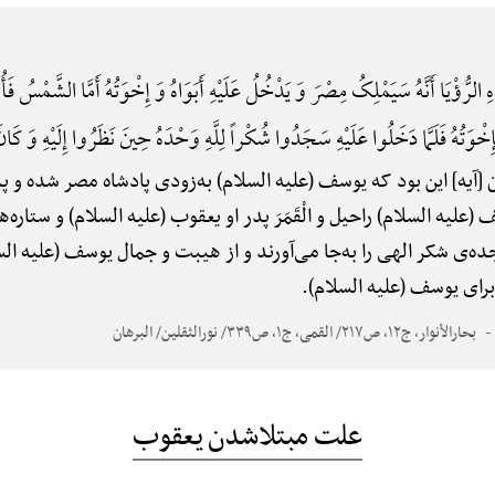
ِ الرُّؤْیَا أَنَّهُ سَیَمْلِکُ مِصْرَ وَ یَدْخُلُ عَلَیْهِ أَبَوَاهُ وَ إِخْوَتُهُ أَمَّا الشَّمْسُ ف
ِخْوَتُهُ فَلَمَّا دَخَلُوا عَلَیْهِ سَجَدُوا شُکْراً لِلَّهِ وَحْدَهُ حِینَ نَظَرُوا إِلَیْهِ وَ کَا
 [آیه] این بود که یوسف (علیه السلام) به‌زودی پادشاه مصر شده و پدر
ف (علیه السلام) راحیل و الْقَمَرَ پدر او یعقوب (علیه السلام) و ستاره
ده‌ی شکر الهی را به‌جا می‌آورند و از هیبت و جمال یوسف (علیه الس
برای یوسف (علیه السلام).
بحارالأنوار، ج۱۲، ص۲۱۷/ القمی، ج۱، ص۳۳۹/ نورالثقلین/ البرهان
علت مبتلاشدن یعقوب