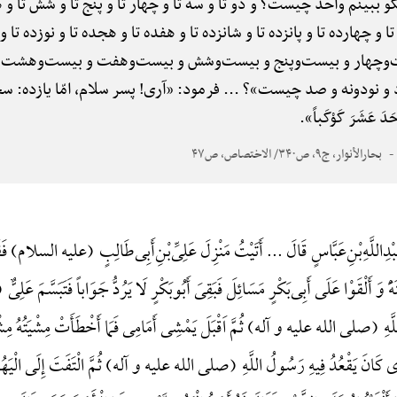
و ببینم واحد چیست؟ و دو تا و سه تا و چهار تا و پنج تا و شش تا و ه
ه تا و چهارده تا و پانزده تا و شانزده تا و هفده تا و هجده تا و نوزده ت
‌وچهار و بیست‌وپنج و بیست‌وشش و بیست‌وهفت و بیست‌وهشت و
 نودونه و صد چیست»؟ ... فرمود: «آری! پسر سلام، امّا یازده: س
دَ عَشَرَ کَوْکَباً».
بحارالأنوار، ج۹، ص۳۴۰/ الاختصاص، ص۴۷
ْدِ‌اللَّهِ‌بْنِ‌عَبَّاسٍ قَالَ ... أَتَیْتُ مَنْزِلَ عَلِیِّ‌بْنِ‌أَبِی‌طَالِبٍ (علیه السلام)
ینَهًَْ وَ أَلْقَوْا عَلَی أَبِی‌بَکْرٍ مَسَائِلَ فَبَقِیَ أَبُوبَکْرٍ لَا یَرُدُّ جَوَاباً فَتَبَسَّم
للَّهِ (صلی الله علیه و آله) ثُمَّ اَقْبَلَ یَمْشِی أَمَامِی فَمَا أَخْطَأَتْ مِشْیَتُهُ 
ِی کَانَ یَقْعُدُ فِیهِ رَسُولُ اللَّهِ (صلی الله علیه و آله) ثُمَّ الْتَفَتَ إِلَی الْیَه